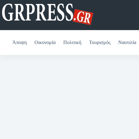
Μετάβαση
στο
περιεχόμενο
Άποψη
Οικονομία
Πολιτική
Τουρισμός
Ναυτιλία