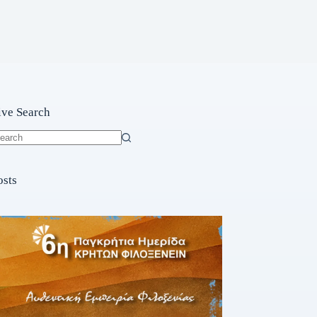
ive Search
o
sults
osts