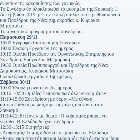
εναντίον της κακοποίησης των γυναικών.
Το Συνέδριο θα ολοκληρωθεί το μεσημέρι της Κυριακής 1
Δεκεμβρίου 2019 με την τελική ομιλία του Πρωθυπουργού
και Προέδρου της Νέας Δημοκρατίας κ. Κυριάκου
Μητσοτάκη.
Το συνοπτικό πρόγραμμα του συνεδρίου:
Παρασκευή 29/11
16:00 Εγγραφή-Ταυτοποίηση Συνέδρων
19:00 Έναρξη Εργασιών 1ης ημέρας
19:15 Ομιλία Προέδρου της Οργανωτικής Επιτροπής του
Συνεδρίου, Ευάγγελου Μεϊμαράκη
19:30 Ομιλία Πρωθυπουργού και Προέδρου της Νέας
Δημοκρατίας, Κυριάκου Μητσοτάκη
Ολοκλήρωση εργασιών 1ης ημέρας
Σάββατο 30/11
10:00 Έναρξη εργασιών 2ης ημέρας
10:10-10:50 Ομιλίες Εκπροσώπων άλλων κομμάτων
11:10-15:00 Συνεδρίαση με θέμα: «Με εθνική
αυτοπεποίθηση κερδίζουμε τις μάχες απέναντι στον
λαϊκισμό»
11:10-12:30 Πάνελ με θέμα: «Ο λαϊκισμός μπορεί να
νικηθεί. Η Ελλάδα δείχνει τον δρόμο
12:30-13:15 Εισηγήσεις:
«Λαϊκισμός: Τι μας διδάσκει η εμπειρία της Ελλάδας»
«Κοινωνικά στερεότυπα και λαϊκισμός: Δύο όψεις του ίδιου