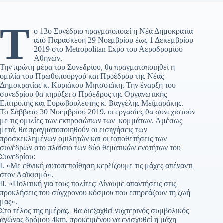
Τ
ο 13ο Συνέδριο πραγματοποιεί η Νέα Δημοκρατία
από Παρασκευή 29 Νοεμβρίου έως 1 Δεκεμβρίου
2019 στο Metropolitan Expo του Αεροδρομίου
Αθηνών.
Την πρώτη μέρα του Συνεδρίου, θα πραγματοποιηθεί η
ομιλία του Πρωθυπουργού και Προέδρου της Νέας
Δημοκρατίας κ. Κυριάκου Μητσοτάκη. Την έναρξη του
συνεδρίου θα κηρύξει ο Πρόεδρος της Οργανωτικής
Επιτροπής και Ευρωβουλευτής κ. Βαγγέλης Μεϊμαράκης.
Το Σάββατο 30 Νοεμβρίου 2019, οι εργασίες θα συνεχιστούν
με τις ομιλίες των εκπροσώπων των κομμάτων. Αμέσως
μετά, θα πραγματοποιηθούν οι εισηγήσεις των
προσκεκλημένων ομιλητών και οι τοποθετήσεις των
συνέδρων στο πλαίσιο των δύο θεματικών ενοτήτων του
Συνεδρίου:
Ι. «Με εθνική αυτοπεποίθηση κερδίζουμε τις μάχες απέναντι
στον Λαϊκισμό».
ΙΙ. «Πολιτική για τους πολίτες: Δίνουμε απαντήσεις στις
προκλήσεις του σύγχρονου κόσμου που επηρεάζουν τη ζωή
μας».
Στο τέλος της ημέρας, θα διεξαχθεί νυχτερινός συμβολικός
αγώνας δρόμου 4km, προκειμένου να ενισχυθεί η μάχη