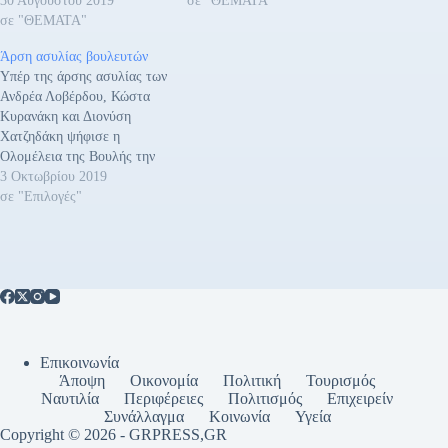
30 Αυγούστου 2019
σε "ΘΕΜΑΤΑ"
σε "ΘΕΜΑΤΑ"
Άρση ασυλίας βουλευτών
Υπέρ της άρσης ασυλίας των
Ανδρέα Λοβέρδου, Κώστα
Κυρανάκη και Διονύση
Χατζηδάκη ψήφισε η
Ολομέλεια της Βουλής την
Πέμπτη 3 Οκτωβρίου 2019.
3 Οκτωβρίου 2019
Οι τρεις βουλευτές ζήτησαν
σε "Επιλογές"
την άρση της βουλευτικής
τους ασυλίας. Συγκεκριμένα:
ΑΝΔΡΕΑ ΛΟΒΕΡΔΟΥ Υπέρ
της άρσης της βουλευτικής
ασυλίας του Ανδρέα
Λοβέρδου για την υπόθεση
Novartis τάχθηκαν 224…
Επικοινωνία
Άποψη
Οικονομία
Πολιτική
Τουρισμός
Ναυτιλία
Περιφέρειες
Πολιτισμός
Επιχειρείν
Συνάλλαγμα
Κοινωνία
Υγεία
Copyright © 2026 - GRPRESS,GR