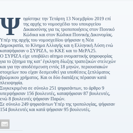
Ψ
ηφίστηκε την Τετάρτη 13 Νοεμβρίου 2019 επί
της αρχής το νομοσχέδιο του υπουργείου
Δικαιοσύνης για τις τροποποιήσεις στον Ποινικό
Κώδικα και στον Κώδικα Ποινικής Δικονομίας.
Υπέρ της αρχής του νομοσχεδίου ψήφισαν η Νέα
Δημοκρατία, το Κίνημα Αλλαγής και η Ελληνική Λύση ενώ
καταψήφισαν ο ΣΥΡΙΖΑ, το ΚΚΕ και το ΜεΡΑ25.
Ο ΣΥΡΙΖΑ είχε υποβάλει αίτημα ονομαστικής ψηφοφορίας
για το ζήτημα της κατ’ έγκληση δίωξης τραπεζικών στελεχών
και για την αποδέσμευση εντός 18 μηνών, περιουσιακών
στοιχείων που είχαν δεσμευθεί για υποθέσεις ξεπλύματος
βρώμικου χρήματος. Και οι δύο διατάξεις πέρασαν κατά
πλειοψηφία.
Συγκεκριμένα σε σύνολο 251 ψηφισάντων, το άρθρο 9
υπερψήφισαν 156 βουλευτές, καταψήφισαν 87 βουλευτές,
ενώ 8 βουλευτές ψήφισαν Παρών.
Σε σύνολο 249 ψηφισάντων Υπέρ της τροπολογίας, ψήφισαν
154 βουλευτές και κατά ψήφισαν 95 βουλευτές.