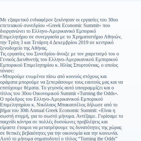
Με εξαιρετικό ενδιαφέρον ξεκίνησαν οι εργασίες του 30ου
επετειακού συνεδρίου «Greek Economic Summit» που
διοργανώνει το Ελληνο-Αμερικανικό Εμπορικό
Επιμελητήριο σε συνεργασία με το Χρηματιστήριο Αθηνών,
την Τρίτη 3 και Τετάρτη 4 Δεκεμβρίου 2019 σε κεντρικό
ξενοδοχείο της Αθήνας.
Τις εργασίες του Συνεδρίου άνοιξε με τον χαιρετισμό του ο
Γενικός Διευθυντής του Ελληνο-Αμερικανικού Εμπορικού
Εμπορικού Επιμελητηρίου κ. Ηλίας Σπυρτούνιας, o οποίος
τόνισε:
«Μπορούμε ενωμένοι πίσω από κοινούς στόχους και
οράματα μπορούμε να ξεπεράσουμε τους εαυτούς μας και να
επιτύχουμε θέματα. Το γεγονός αυτό υπογραμμίζει και ο
τίτλος του 30ου Οικονομικού Summit «Turning the Odds».
Ο πρόεδρος του Ελληνο-Αμερικανικού Εμπορικού
Επιμελητηρίου κ. Νικόλαος Μπακατσέλος δήλωσε από το
βήμα του 30th Annual Greek Economic Summit: «Είναι η
σωστή στιγμή, για το σωστό μήνυμα. Αντέξαμε. Γυρίσαμε το
παιχνίδι κόντρα σε πολλές δυσοίωνες προβλέψεις και
είμαστε έτοιμοι να μετατρέψουμε τις δυνατότητες της χώρας
σε θετικές βεβαιότητες για την οικονομία και την κοινωνία.
Αυτό το μήνυμα σηματοδοτεί ο τίτλος “Turning the Odds”