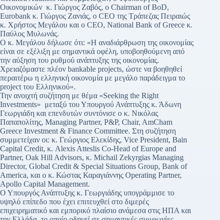
Οικονομικών κ. Γιώργος Ζαβός, ο Chairman of BoD,
Eurobank κ. Γιώργος Ζανιάς, ο CEO της Τράπεζας Πειραιώς
κ. Χρήστος Μεγάλου και ο CEO, National Bank of Greece κ.
Παύλος Μυλωνάς.
Ο κ. Μεγάλου δήλωσε ότι: «Η αναδιάρθρωση της οικονομίας
είναι σε εξέλιξη με σημαντικά οφέλη, υποβοηθούμενη από
την αύξηση του ρυθμού ανάπτυξης της οικονομίας.
Χρειαζόμαστε πλέον bankable projects, ώστε να βοηθηθεί
περαιτέρω η ελληνική οικονομία με μεγάλο παράδειγμα το
project του Ελληνικού».
Την ανοιχτή συζήτηση με θέμα «Seeking the Right
Investments» μεταξύ του Υπουργού Ανάπτυξης κ. Άδωνη
Γεωργιάδη και επενδυτών συντόνισε ο κ. Νικόλας
Παπαπολίτης, Managing Partner, P&P, Chair, AmCham
Greece Investment & Finance Committee. Στη συζήτηση
συμμετείχαν οι: κ. Γεώργιος Ελεκίδης, Vice President, Bain
Capital Credit, κ. Alexis Atteslis Co-Head of Europe and
Partner, Oak Hill Advisors, κ. Michail Zekyrgias Managing
Director, Global Credit & Special Situations Group, Bank of
America, και ο κ. Κώστας Καραγιάννης Operating Partner,
Apollo Capital Management.
Ο Υπουργός Ανάπτυξης κ. Γεωργιάδης υπογράμμισε το
υψηλό επίπεδο που έχει επιτευχθεί στο διμερές
επιχειρηματικό και εμπορικό πλαίσιο ανάμεσα στις ΗΠΑ και
την Ελλάδα, το οποίο οδηγεί σε σημαντικές συμφωνίες,