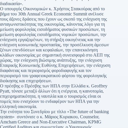
διαδικασία».
Ο υπουργός Οικονομικών κ. Χρήστος Σταικούρας από το
βήμα του 30th Annual Greek Economic Summit ανέλυσε
τους άξονες δράσεις που έχουν ως σκοπό της ενίσχυση της
ανταγωνιστικότητας της οικονομίας, κάνοντας λόγο για τη
μείωση φορολογίας εισοδήματος φυσικών προσώπων, τη
μείωση φορολογίας εισοδήματος νομικών προσώπων, την
ενίσχυση εργαζομένων, τη στήριξη οικογένειας και την
ενίσχυση κοινωνικής προστασίας, την προσέλκυση άμεσων
ξένων επενδύσεων και κεφαλαίων, την επανεκκίνηση
κλάδων οικονομίας με σημαντική συνεισφορά στο ΑΕΠ της
χώρας, την ενίσχυση βιώσιμης ανάπτυξης, την ενίσχυση
Εταιρικής Κοινωνικής Ευθύνης Επιχειρήσεων, την ενίσχυση
διαφάνειας και περιορισμός φοροδιαφυγής και τον
περιορισμό του γραφειοκρατικού φόρτου της φορολογικής
διοίκησης και επιχειρήσεων.
Ο πρέσβης ο Πρέσβης των ΗΠΑ στην Ελλάδα κ. Geoffrey
Pyatt, τόνισε μεταξύ άλλων ότι η ενέργεια, η καινοτομία,
επιχειρηματικότητα, η ναυτιλία και ο τουρισμός είναι οι
τομείς που ενισχύουν το ενδιαφέρον των ΗΠΑ για την
ελληνική οικονομία.
Την ενότητα του Συνεδρίου με τίτλο «The future of banking
system» συντόνισε ο κ. Μάριος Κυριακου, Counselor,
Amcham Greece and Non-Executive Chairman, KPMG
Certified Auditors και συμμετείχαν, ο Υφυπουργός