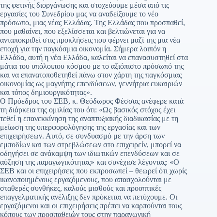
της φετινής διοργάνωσης και στοχεύουμε μέσα από τις
εργασίες του Συνεδρίου μας να αναδείξουμε το νέο
πρόσωπο, μιας νέας Ελλάδας. Της Ελλάδας που προσπαθεί,
που μαθαίνει, που εξελίσσεται και βελτιώνεται για να
ανταποκριθεί στις προκλήσεις που φέρνει μαζί της μια νέα
εποχή για την παγκόσμια οικονομία. Σήμερα λοιπόν η
Ελλάδα, αυτή η νέα Ελλάδα, καλείται να επανασυστηθεί στα
μάτια του υπόλοιπου κόσμου με το αξιόπιστο πρόσωπό της
και να επανατοποθετηθεί πάνω στον χάρτη της παγκόσμιας
οικονομίας ως μαγνήτης επενδύσεων, γεννήτρια ευκαιριών
και τόπος δημιουργικότητας».
Ο Πρόεδρος του ΣΕΒ, κ. Θεόδωρος Φέσσας ανέφερε κατά
τη διάρκεια της ομιλίας του ότι: «Ως βασικός στόχος έχει
τεθεί η επανεκκίνηση της αναπτυξιακής διαδικασίας με τη
μείωση της υπερφορολόγησης της εργασίας και των
επιχειρήσεων. Αυτό, σε συνδυασμό με την άρση των
εμποδίων και των στρεβλώσεων στο επιχειρείν, μπορεί να
οδηγήσει σε ανάκαμψη των ιδιωτικών επενδύσεων και σε
αύξηση της παραγωγικότητας» και συνέχισε λέγοντας: «Ο
ΣΕΒ και οι επιχειρήσεις που εκπροσωπεί – θεωρεί ότι χωρίς
ικανοποιημένους εργαζόμενους, που απασχολούνται με
σταθερές συνθήκες, καλούς μισθούς και προοπτικές
επαγγελματικής ανέλιξης δεν πρόκειται να πετύχουμε. Οι
εργαζόμενοι και οι επιχειρήσεις πρέπει να καρπούνται τους
κόπους των προσπαθειών τους στην παραγωγική