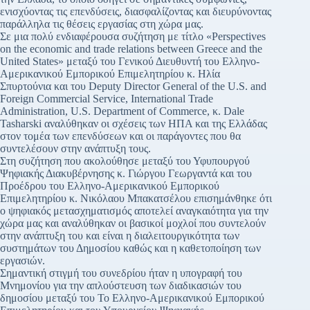
ενισχύοντας τις επενδύσεις, διασφαλίζοντας και διευρύνοντας
παράλληλα τις θέσεις εργασίας στη χώρα μας.
Σε μια πολύ ενδιαφέρουσα συζήτηση με τίτλο «Perspectives
on the economic and trade relations between Greece and the
United States» μεταξύ του Γενικού Διευθυντή του Ελληνο-
Αμερικανικού Εμπορικού Επιμελητηρίου κ. Ηλία
Σπυρτούνια και του Deputy Director General of the U.S. and
Foreign Commercial Service, International Trade
Administration, U.S. Department of Commerce, κ. Dale
Tasharski αναλύθηκαν οι σχέσεις των ΗΠΑ και της Ελλάδας
στον τομέα των επενδύσεων και οι παράγοντες που θα
συντελέσουν στην ανάπτυξη τους.
Στη συζήτηση που ακολούθησε μεταξύ του Υφυπουργού
Ψηφιακής Διακυβέρνησης κ. Γιώργου Γεωργαντά και του
Προέδρου του Ελληνο-Αμερικανικού Εμπορικού
Επιμελητηρίου κ. Νικόλαου Μπακατσέλου επισημάνθηκε ότι
ο ψηφιακός μετασχηματισμός αποτελεί αναγκαιότητα για την
χώρα μας και αναλύθηκαν οι βασικοί μοχλοί που συντελούν
στην ανάπτυξη του και είναι η διαλειτουργικότητα των
συστημάτων του Δημοσίου καθώς και η καθετοποίηση των
εργασιών.
Σημαντική στιγμή του συνεδρίου ήταν η υπογραφή του
Μνημονίου για την απλούστευση των διαδικασιών του
δημοσίου μεταξύ του Το Ελληνο-Αμερικανικού Εμπορικού