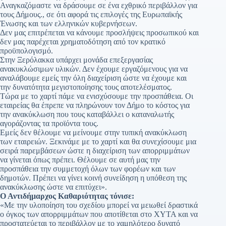
Αναγκαζόμαστε να δράσουμε σε ένα εχθρικό περιβάλλον για
τους Δήμους., σε ότι αφορά τις επιλογές της Ευρωπαϊκής
Ένωσης και των ελληνικών κυβερνήσεων.
Δεν μας επιτρέπεται να κάνουμε προσλήψεις προσωπικού και
δεν μας παρέχεται χρηματοδότηση από τον κρατικό
προϋπολογισμό.
Στην Ξερόλακκα υπάρχει μονάδα επεξεργασίας
ανακυκλώσιμων υλικών. Δεν έχουμε εργαζόμενους για να
αναλάβουμε εμείς την όλη διαχείριση ώστε να έχουμε και
την δυνατότητα μεγιστοποίησης τους αποτελέσματος.
Τώρα με το χαρτί πάμε να ενισχύσουμε την προσπάθεια. Οι
εταιρείας θα έπρεπε να πληρώνουν τον Δήμο το κόστος για
την ανακύκλωση που τους καταβάλλει ο καταναλωτής
αγοράζοντας τα προϊόντα τους.
Εμείς δεν θέλουμε να μείνουμε στην τυπική ανακύκλωση
των εταιρειών. Ξεκινάμε με το χαρτί και θα συνεχίσουμε μια
σειρά παρεμβάσεων ώστε η διαχείριση των απορριμμάτων
να γίνεται όπως πρέπει. Θέλουμε σε αυτή μας την
προσπάθεια την συμμετοχή όλων των φορέων και των
δημοτών. Πρέπει να γίνει κοινή συνείδηση η υπόθεση της
ανακύκλωσης ώστε να επιτύχει».
Ο Αντιδήμαρχος Καθαριότητας τόνισε:
«Με την υλοποίηση του σχεδίου μπορεί να μειωθεί δραστικά
ο όγκος των απορριμμάτων που αποτίθεται στο ΧΥΤΑ και να
προστατεύεται το περιβάλλον με το χαμηλότερο δυνατό