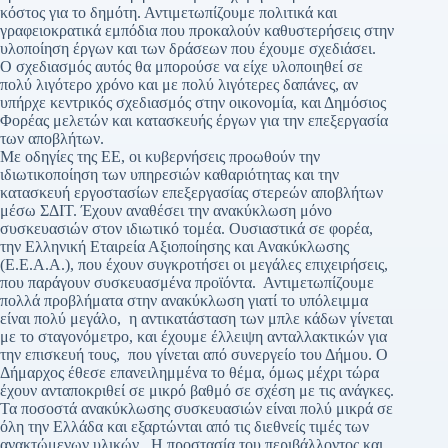
κόστος για το δημότη. Αντιμετωπίζουμε πολιτικά και
γραφειοκρατικά εμπόδια που προκαλούν καθυστερήσεις στην
υλοποίηση έργων και των δράσεων που έχουμε σχεδιάσει.
Ο σχεδιασμός αυτός θα μπορούσε να είχε υλοποιηθεί σε
πολύ λιγότερο χρόνο και με πολύ λιγότερες δαπάνες, αν
υπήρχε κεντρικός σχεδιασμός στην οικονομία, και Δημόσιος
Φορέας μελετών και κατασκευής έργων για την επεξεργασία
των αποβλήτων.
Με οδηγίες της ΕΕ, οι κυβερνήσεις προωθούν την
ιδιωτικοποίηση των υπηρεσιών καθαριότητας και την
κατασκευή εργοστασίων επεξεργασίας στερεών αποβλήτων
μέσω ΣΔΙΤ. Έχουν αναθέσει την ανακύκλωση μόνο
συσκευασιών στον ιδιωτικό τομέα. Ουσιαστικά σε φορέα,
την Ελληνική Εταιρεία Αξιοποίησης και Ανακύκλωσης
(Ε.Ε.Α.Α.), που έχουν συγκροτήσει οι μεγάλες επιχειρήσεις,
που παράγουν συσκευασμένα προϊόντα. Αντιμετωπίζουμε
πολλά προβλήματα στην ανακύκλωση γιατί το υπόλειμμα
είναι πολύ μεγάλο, η αντικατάσταση των μπλε κάδων γίνεται
με το σταγονόμετρο, και έχουμε έλλειψη ανταλλακτικών για
την επισκευή τους, που γίνεται από συνεργείο του Δήμου. Ο
Δήμαρχος έθεσε επανειλημμένα το θέμα, όμως μέχρι τώρα
έχουν ανταποκριθεί σε μικρό βαθμό σε σχέση με τις ανάγκες.
Τα ποσοστά ανακύκλωσης συσκευασιών είναι πολύ μικρά σε
όλη την Ελλάδα και εξαρτώνται από τις διεθνείς τιμές των
ανακτώμενων υλικών. Η προστασία του περιβάλλοντος και