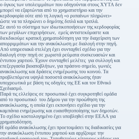
ο όγκος των υπολειμμάτων που οδηγούνται στους ΧΥΤΑ δεν
μπορεί να εξαρτώνται από το χρηματιστήριο και την
κερδοφορία ούτε από τη λογική «ο ρυπαίνων πληρώνει»
ώστε να τα πληρώνει ο δημότης διπλά και τριπλά.
Σε αυτό το σύστημα των ιδιωτικοποιήσεων της κερδοφορίας
των μεγάλων επιχειρήσεων, εμείς αντιστεκόμαστε και
διεκδικούμε κρατική χρηματοδότηση για την διαχείριση των
απορριμμάτων και την ανακύκλωση με διαλογή στην πηγή.
Από υπηρεσιακά στελέχη έχει συνταχθεί σχέδιο για την
διαλογή στην πηγή σε χωριστά ρεύματα συσκευασιών και
έντυπου χαρτιού. Έχουν συνταχθεί μελέτες για συλλογή και
επεξεργασία βιοαποβλήτων, για πράσινο σημείο, γωνιές
ανακύκλωσης και δράσεις ενημέρωσης του κοινού. Τα
προβλεπόμενα υψηλά ποσοστά ανακύκλωσης ήταν
υποχρεωτικά με βάση τις οδηγίες της ΕΕ και τον Εθνικό
Σχεδιασμό.
Παρά τις ελλείψεις σε προσωπικό έχει συγκροτηθεί ομάδα
από το προσωπικό του Δήμου για την προώθηση της
ανακύκλωσης, η οποία έχει εκπονήσει σχέδιο για την
καμπάνια ενημέρωσης και ευαισθητοποίησης των δημοτών.
Το σχέδιο κοστολογημένο έχει υποβληθεί στην ΕΕΑΑ για
χρηματοδότηση.
Η ομάδα ανακύκλωσης έχει προετοιμάσει τις διαδικασίες για
την ανακύκλωση έντυπου χαρτιού και αρχίζουμε την
σταδιακή εφαρμογή του. Τοποθετούμε κίτρινους κάδους για