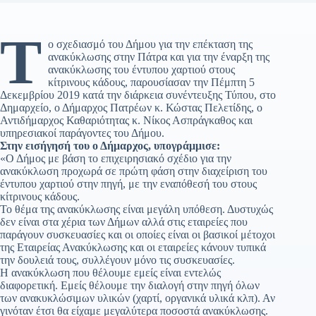
Τ
ο σχεδιασμό του Δήμου για την επέκταση της
ανακύκλωσης στην Πάτρα και για την έναρξη της
ανακύκλωσης του έντυπου χαρτιού στους
κίτρινους κάδους, παρουσίασαν την Πέμπτη 5
Δεκεμβρίου 2019 κατά την διάρκεια συνέντευξης Τύπου, στο
Δημαρχείο, ο Δήμαρχος Πατρέων κ. Κώστας Πελετίδης, ο
Αντιδήμαρχος Καθαριότητας κ. Νίκος Ασπράγκαθος και
υπηρεσιακοί παράγοντες του Δήμου.
Στην εισήγησή του ο Δήμαρχος, υπογράμμισε:
«Ο Δήμος με βάση το επιχειρησιακό σχέδιο για την
ανακύκλωση προχωρά σε πρώτη φάση στην διαχείριση του
έντυπου χαρτιού στην πηγή, με την εναπόθεσή του στους
κίτρινους κάδους.
Το θέμα της ανακύκλωσης είναι μεγάλη υπόθεση. Δυστυχώς
δεν είναι στα χέρια των Δήμων αλλά στις εταιρείες που
παράγουν συσκευασίες και οι οποίες είναι οι βασικοί μέτοχοι
της Εταιρείας Ανακύκλωσης και οι εταιρείες κάνουν τυπικά
την δουλειά τους, συλλέγουν μόνο τις συσκευασίες.
Η ανακύκλωση που θέλουμε εμείς είναι εντελώς
διαφορετική. Εμείς θέλουμε την διαλογή στην πηγή όλων
των ανακυκλώσιμων υλικών (χαρτί, οργανικά υλικά κλπ). Αν
γινόταν έτσι θα είχαμε μεγαλύτερα ποσοστά ανακύκλωσης.