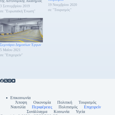
της Αστυνομικής Ακαδημίας
19 Νοεμβρίου 2020
με θέμα, «Βασικές Τεχνικές
3 Σεπτεμβρίου 2019
σε "Τουρισμός"
Διαπραγμάτευσης και
σε "Ευρωπαϊκή Ένωση"
Επικοινωνία σε Καταστάσεις
Κρίσεως» («Basic
Negotiation Techniques and
Crisis Communication»). Η
εκπαίδευση διοργανώθηκε
από το Εθνικό Τμήμα
Σεμινάριο Δημοσίων Έργων
CEPOL, με την υποστήριξη
5 Μαΐου 2021
του Οργανισμού της
σε "Επιχειρείν"
Ευρωπαϊκής Ένωσης για
την…
Επικοινωνία
Άποψη
Οικονομία
Πολιτική
Τουρισμός
Ναυτιλία
Περιφέρειες
Πολιτισμός
Επιχειρείν
Συνάλλαγμα
Κοινωνία
Υγεία