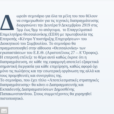
Δ
ωρεάν σεμινάριο για όλα τα μέλη του που θέλουν
να ενημερωθούν για τις τεχνικές διαπραγμάτευσης
διοργανώνει την Δευτέρα 9 Δεκεμβρίου 2919 στις
5μμ έως 9μμ το απόγευμα, το Επαγγελματικό
Επιμελητήριο Θεσσαλονίκης (ΕΕΘ) με πρωτοβουλία της
Επιτροπής «Κέντρο Υποστήριξης Επιχειρήσεων» του
Διοικητικού του Συμβουλίου. Το σεμινάριο θα
πραγματοποιηθεί στην αίθουσα «Θεσσαλονίκη» των
εγκαταστάσεων του Ε.Ε.Θ. (Αριστοτέλους 27 – Α’ Όροφος).
Η επιτροπή επέλεξε το θέμα αυτό καθώς έκρινε ότι η
διαπραγμάτευση, σε κάθε της εφαρμογή αποτελεί εξαιρετικά
σημαντική διεργασία για κάθε επιχείρηση, καθώς αφορά όχι
μόνο τις πωλήσεις και την εσωτερική οργάνωση της αλλά και
τους προμηθευτές και συνεργάτες της.
Το σεμινάριο, που έχει τίτλο «Αποτελεσματικές στρατηγικές
διαπραγμάτευσης» θα κάνει ο Διαπραγματευτής και
Εκπαιδευτής Διαπραγματεύσεων Δημοσθένης
Παπακωνσταντίνου. Στους συμμετέχοντες θα χορηγηθεί
πιστοποιητικό.