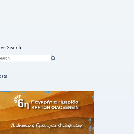
ive Search
o
sults
osts