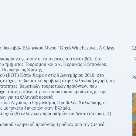
το Φεστιβάλ Ελληνικού Οίνου “GreekWineFestival, A Glass
L
υκαιρία να γευτούν οι επισκέπτες του Φεστιβάλ. Στο
υ τμήματος Τουρισμού και ο κ. Κυριακός Κώτσογλου,
N
 Περιφέρειας Κρήτης.
re
ού (ΕΟΤ) Κάτω Χωρών στις 9 Δεκεμβρίου 2019, στο
P
ως στόχο, τη βιωματική προβολή στην Ολλανδική αγορά, της
υνατότητες θεματικών τουριστικών προϊόντων, που
χοι ήταν, η σύνδεση του τουριστικού προϊόντος με την
ων για τα ελληνικά κρασιά.
είου Αιγαίου, o Οργανισμός Προβολής Χαλκιδικής, ο
ες με πακέτα διακοπών στην Ελλάδα.
τα οχτώ (8) ελληνικών προορισμών και δεκατέσσερις (14)
αδικού ελληνικού προϊόντος Τρούφας από την Στερεά