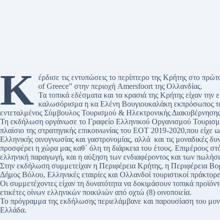
Κ
έρδισε τις εντυπώσεις το περίπτερο της Κρήτης στο πρώ
of Greece” στην περιοχή Amersfoort της Ολλανδίας.
Τα τοπικά εδέσματα και τα κρασιά της Κρήτης είχαν την ε
καλωσόρισμα η κα Ελένη Βουγιουκαλάκη εκπρόσωπος το
εντεταλμένος Σύμβουλος Τουρισμού & Ηλεκτρονικής Διακυβέρνησης
Τη εκδήλωση οργάνωσε το Γραφείο Ελληνικού Οργανισμού Τουρισμ
πλαίσιο της στρατηγικής επικοινωνίας του ΕΟΤ 2019-2020,που είχε 
Ελληνικής οινογνωσίας και γαστρονομίας, αλλά και τις μοναδικές δ
προσφέρει η χώρα μας καθ΄ όλη τη διάρκεια του έτους. Επιμέρους στό
ελληνική παραγωγή, και η αύξηση των ενδιαφέροντος και των πωλήσε
Στην εκδήλωση συμμετείχαν η Περιφέρεια Κρήτης, η Περιφέρεια Βορ
Δήμος Βόλου, Ελληνικές εταιρίες και Ολλανδοί τουριστικοί πράκτορ
Οι συμμετέχοντες είχαν τη δυνατότητα να δοκιμάσουν τοπικά προϊόν
ετικέτες οίνων ελληνικών ποικιλιών από οχτώ (8) οινοποιεία.
Το πρόγραμμα της εκδήλωσης περιελάμβανε και παρουσίαση του μον
Ελλάδα.