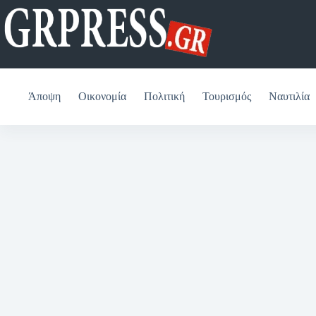
Μετάβαση
στο
περιεχόμενο
Άποψη
Οικονομία
Πολιτική
Τουρισμός
Ναυτιλία