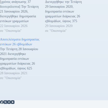
[χρόνος ανάγνωσης 37
Διενεργήθηκε την Τετάρτη
δευτερόλεπτα] Την Τετάρτη
29 Ιανουαρίου 2020,
21 Ιανουαρίου 2026,
δημοπρασία εντόκων
διενεργήθηκε δημοπρασία
γραμματίων διάρκειας 26
εντόκων γραμματίων
εβδομάδων, ύψους 375
διάρκειας 26 εβδομάδων,
22 Ιανουαρίου 2026
εκατομμυρίων Ευρώ. Η
29 Ιανουαρίου 2020
ύψους 400 εκατομμυρίων
σε "Οικονομία"
απόδοση διαμορφώθηκε στο
σε "Οικονομία"
ευρώ. Η απόδοση
-0,05%. Υποβλήθηκαν
Αποτελέσματα δημοπρασίας
διαμορφώθηκε στο 1,85%.
συνολικές προσφορές ύψους
εντόκων 26 εβδομάδων
Υποβλήθηκαν συνολικές
835 εκατομμυρίων Ευρώ,
Την Τετάρτη 28 Ιανουαρίου
προσφορές ύψους 967
πού υπερκάλυψαν το
2021 διενεργήθηκε
εκατομμυρίων ευρώ, που
ζητούμενο ποσό κατά 2,23
δημοπρασία εντόκων
υπερκάλυψαν το ζητούμενο
φορές. Η δημοπρασία
γραμματίων διάρκειας 26
ποσό κατά 2,42 φορές.Η
πραγματοποιήθηκε μέσω των
εβδομάδων, ύψους 625
δημοπρασία
Βασικών Διαπραγματευτών
εκατομμυρίων Ευρώ. Η
28 Ιανουαρίου 2021
πραγματοποιήθηκε μέσω των
Αγοράς (Primary Dealers),
απόδοση διαμορφώθηκε στο
σε "Οικονομία"
Βασικών Διαπραγματευτών
και η ημερομηνία
-0,28%. Υποβλήθηκαν
Αγοράς (Primary Dealers),
διακανονισμού…
συνολικές προσφορές ύψους
και…
1,249 εκατομμυρίων Ευρώ,
που υπερκάλυψαν το
ζητούμενο ποσό κατά 2,00
φορές. Η δημοπρασία