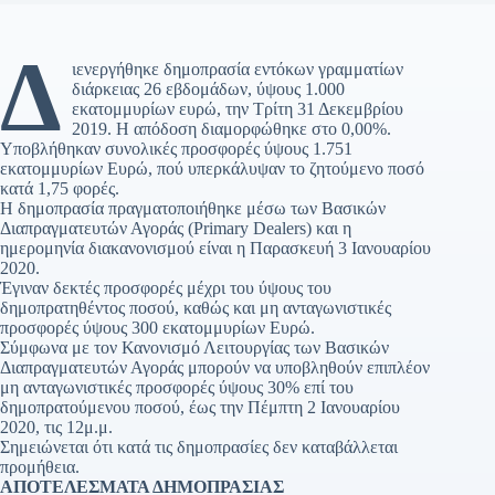
Δ
ιενεργήθηκε δημοπρασία εντόκων γραμματίων
διάρκειας 26 εβδομάδων, ύψους 1.000
εκατομμυρίων ευρώ, την Τρίτη 31 Δεκεμβρίου
2019. Η απόδοση διαμορφώθηκε στο 0,00%.
Υποβλήθηκαν συνολικές προσφορές ύψους 1.751
εκατομμυρίων Ευρώ, πού υπερκάλυψαν το ζητούμενο ποσό
κατά 1,75 φορές.
Η δημοπρασία πραγματοποιήθηκε μέσω των Βασικών
Διαπραγματευτών Αγοράς (Primary Dealers) και η
ημερομηνία διακανονισμού είναι η Παρασκευή 3 Ιανουαρίου
2020.
Έγιναν δεκτές προσφορές μέχρι του ύψους του
δημοπρατηθέντος ποσού, καθώς και μη ανταγωνιστικές
προσφορές ύψους 300 εκατομμυρίων Ευρώ.
Σύμφωνα με τον Κανονισμό Λειτουργίας των Βασικών
Διαπραγματευτών Αγοράς μπορούν να υποβληθούν επιπλέον
μη ανταγωνιστικές προσφορές ύψους 30% επί του
δημοπρατούμενου ποσού, έως την Πέμπτη 2 Ιανουαρίου
2020, τις 12μ.μ.
Σημειώνεται ότι κατά τις δημοπρασίες δεν καταβάλλεται
προμήθεια.
ΑΠΟΤΕΛΕΣΜΑΤΑ ΔΗΜΟΠΡΑΣΙΑΣ