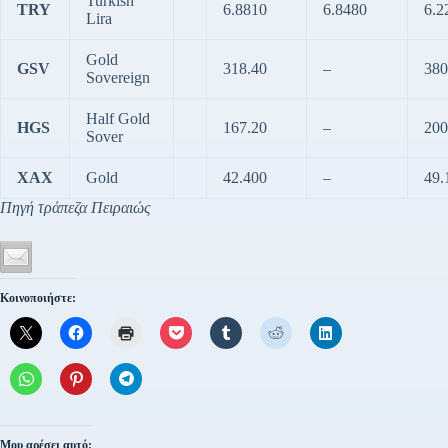
Turkish
TRY
6.8810
6.8480
6.2
Lira
Gold
GSV
318.40
–
380
Sovereign
Half Gold
HGS
167.20
–
200
Sover
XAX
Gold
42.400
–
49.
Πηγή τράπεζα Πειραιώς
Κοινοποιήστε:
Μου αρέσει αυτό: