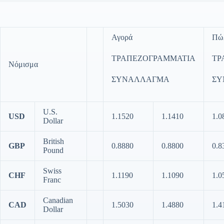
Αγορά
Πώ
ΤΡΑΠΕΖΟΓΡΑΜΜΑΤΙΑ
ΤΡ
Νόμισμα
ΣΥΝΑΛΛΑΓΜΑ
ΣΥ
U.S.
USD
1.1520
1.1410
1.0
Dollar
British
GBP
0.8880
0.8800
0.8
Pound
Swiss
CHF
1.1190
1.1090
1.0
Franc
Canadian
CAD
1.5030
1.4880
1.4
Dollar