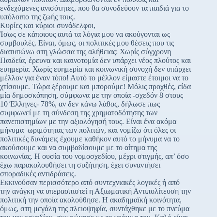
ενδεχόμενες ανισότητες, που θα συνοδεύουν τα παιδιά για το
υπόλοιπο της ζωής τους.
Κυρίες και κύριοι συνάδελφοι,
Ίσως σε κάποιους αυτά τα λόγια μου να ακούγονται ως
συμβουλές. Είναι, όμως, οι πολιτικές μου θέσεις που τις
διατυπώνω στη γλώσσα της αλήθειας: Χωρίς σύγχρονη
Παιδεία, έρευνα και καινοτομία δεν υπάρχει νέος πλούτος και
ευημερία. Χωρίς ευημερία και κοινωνική συνοχή δεν υπάρχει
μέλλον για έναν τόπο! Αυτό το μέλλον είμαστε έτοιμοι να το
χτίσουμε. Τώρα ξέρουμε και μπορούμε! Μόλις προχθές, είδα
μία δημοσκόπηση, σύμφωνα με την οποία -σχεδόν 8 στους
10 Έλληνες- 78%, αν δεν κάνω λάθος, δήλωσε πως
συμφωνεί με τη σύνδεση της χρηματοδότησης των
πανεπιστημίων με την αξιολόγησή τους. Είναι ένα ακόμα
μήνυμα ωριμότητας των πολιτών, και νομίζω ότι όλες οι
πολιτικές δυνάμεις έχουμε καθήκον αυτό το μήνυμα να το
ακούσουμε και να συμβαδίσουμε με το αίτημα της
κοινωνίας. Η ουσία του νομοσχεδίου, μέχρι στιγμής, απ’ όσο
έχω παρακολουθήσει τη συζήτηση, έχει συναντήσει
σποραδικές αντιδράσεις.
Εκκινούσαν περισσότερο από συντεχνιακές λογικές ή από
την ανάγκη να υπερασπιστεί η Αξιωματική Αντιπολίτευση την
πολιτική την οποία ακολούθησε. Η ακαδημαϊκή κοινότητα,
όμως, στη μεγάλη της πλειοψηφία, συντάχθηκε με το πνεύμα