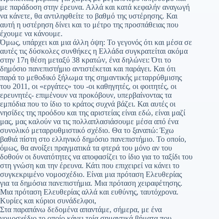
με παράδοση στην έρευνα. Αλλά και κατά κεφαλήν αναγωγή
να κάνετε, θα αντιληφθείτε το βαθμό της υστέρησης. Και
αυτή η υστέρηση δίνει και το μέτρο της προσπάθειας που
έχουμε να κάνουμε.
Όμως, υπάρχει και μια άλλη όψη: Το γεγονός ότι και μέσα σε
αυτές τις δύσκολες συνθήκες η Ελλάδα συγκρατείται ακόμα
στην 17η θέση μεταξύ 38 κρατών, ένα δηλώνει: Ότι το
δημόσιο πανεπιστήμιο αντιστέκεται και παράγει. Και ότι
παρά το μεθοδικό ξήλωμα της σημαντικής μεταρρύθμισης
του 2011, οι «εργάτες» του -οι καθηγητές, οι φοιτητές, οι
ερευνητές- επιμένουν να προκόβουν, υπερβαίνοντας τα
εμπόδια που το ίδιο το κράτος συχνά βάζει. Και αυτές οι
νησίδες της προόδου και της αριστείας είναι εδώ, είναι μαζί
μας, μας καλούν να τις πολλαπλασιάσουμε μέσα από ένα
συνολικό μεταρρυθμιστικό σχέδιο. Θα το ξαναπώ: Έχω
βαθιά πίστη στο ελληνικό δημόσιο πανεπιστήμιο. Το οποίο,
όμως, θα ανοίξει πραγματικά τα φτερά του μόνο αν του
δοθούν οι δυνατότητες να αποφασίζει το ίδιο για το ταξίδι του
στη γνώση και την έρευνα. Κάτι που επιχειρεί να κάνει το
συγκεκριμένο νομοσχέδιο. Είναι μια πρόταση Ελευθερίας
για τα δημόσια πανεπιστήμια. Μια πρόταση χειραφέτησης.
Μια πρόταση Ελευθερίας αλλά και ευθύνης, ταυτόχρονα.
Κυρίες και κύριοι συνάδελφοι,
Στα παραπάνω δεδομένα απαντάμε, σήμερα, με ένα
νομοσχέδιο το οποίο κάνει τρία σημαντικά βήματα που