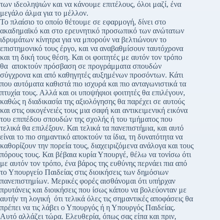
των ιδεοληψιών και να κάνουμε επιτέλους, όλοι μαζί, ένα
μεγάλο άλμα για το μέλλον.
Το πλαίσιο το οποίο θέτουμε σε εφαρμογή, δίνει στο
ακαδημαϊκό και στο ερευνητικό προσωπικό των ανώτατων
ιδρυμάτων κίνητρα για να μπορούν να βελτιώνουν το
επιστημονικό τους έργο, και να αναβαθμίσουν ταυτόχρονα
και τη δική τους θέση. Και οι φοιτητές με αυτόν τον τρόπο
θα αποκτούν πρόσβαση σε προγράμματα σπουδών
σύγχρονα και από καθηγητές αυξημένων προσόντων. Κάτι
που αυτόματα καθιστά πιο ισχυρά και πιο ανταγωνιστικά τα
πτυχία τους. Αλλά και οι υποψήφιοι φοιτητές θα επιλέγουν,
καθώς η διαδικασία της αξιολόγησης θα παρέχει σε αυτούς
και στις οικογένειές τους μια σαφή και αντικειμενική εικόνα
του επιπέδου σπουδών της σχολής ή του τμήματος που
τελικά θα επιλέξουν. Και τελικά τα πανεπιστήμια, και αυτό
είναι το πιο σημαντικό αποκτούν τα ίδια, τη δυνατότητα να
καθορίζουν την πορεία τους, διαχειριζόμενα ανάλογα και τους
πόρους τους. Και βέβαια κυρία Υπουργέ, θέλω να τονίσω ότι
με αυτόν τον τρόπο, ένα βάρος της ευθύνης περνάει πια από
το Υπουργείο Παιδείας στις διοικήσεις των δημόσιων
πανεπιστημίων. Μερικές φορές αισθάνομαι ότι υπήρχαν
πρυτάνεις και διοικήσεις που ίσως κάπου να βολεύονταν με
αυτήν τη λογική ότι τελικά όλες τις σημαντικές αποφάσεις θα
πρέπει να τις λάβει ο Υπουργός ή η Υπουργός Παιδείας.
Αυτό αλλάζει τώρα. Ελευθερία, όπως σας είπα και πριν,