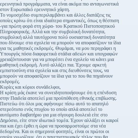
ερευνητικά προγράμματα, να είναι ακόμα πιο ανταγωνιστικά
στον Ευρωπαϊκό ερευνητικό χάρτη.
Το νομοσχέδιο συμπεριλαμβάνει και άλλες διατάξεις τις
οποίες κρίνω ότι είναι ιδιαίτερα σημαντικές, όπως η θέσπιση
-για πρώτη φορά στη χώρα- του Κρατικού Πιστοποιητικού
Πληροφορικής. Αλλά και την συμβολική δυνατότητα,
συμβολική αλλά ταυτόχρονα πολύ ουσιαστική δυνατότητα
που δίνουμε στα σχολεία να μπορούν να αποφασίζουν τα ίδια
για τις μαθητικές εκδρομές. Θυμάμαι, να μου περιγράφει η
Υπουργός πόσα διαφορετικά στάδια αδειών και υπογραφών
χρειαζόντουσαν για να μπορέσει ένα σχολείο να κάνει μια
μαθητική εκδρομή. Αυτό αλλάζει πια. Έχουμε αρκετή
εμπιστοσύνη στα σχολεία και στις διευθύνσεις τους, να
μπορούν να αποφασίζουν τα ίδια για το που θα πηγαίνουν
εκδρομές.
Κυρίες και κύριοι συνάδελφοι,
Η κρίση μάς έκανε να συνειδητοποιήσουμε ότι η επένδυση
στην Παιδεία αποτελεί μια προϋπόθεση εθνικής επιβίωσης.
Πιστεύω ότι όλοι μας αφήνουμε πίσω αυτό το απατηλό
στερεότυπο ενός πτυχίου το οποίο απλά αποτελεί το
αυτόματο διαβατήριο για μια σίγουρη δουλειά είτε στο
Δημόσιο, είτε στον ιδιωτικό τομέα. Έχουν αλλάξει οι καιροί
πια και έχει έρθει η ώρα να προσαρμοστούμε στα νέα
δεδομένα. Και οι σημερινοί φοιτητές, είναι οι πρώτοι οι
οποίοι γνωρίζουν, ότι ο πανεπιστημιακός τίτλος που θα