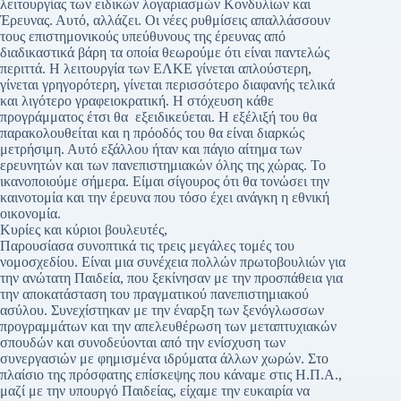
λειτουργίας των ειδικών λογαριασμών Κονδυλίων και
Έρευνας. Αυτό, αλλάζει. Οι νέες ρυθμίσεις απαλλάσσουν
τους επιστημονικούς υπεύθυνους της έρευνας από
διαδικαστικά βάρη τα οποία θεωρούμε ότι είναι παντελώς
περιττά. Η λειτουργία των ΕΛΚΕ γίνεται απλούστερη,
γίνεται γρηγορότερη, γίνεται περισσότερο διαφανής τελικά
και λιγότερο γραφειοκρατική. Η στόχευση κάθε
προγράμματος έτσι θα εξειδικεύεται. Η εξέλιξή του θα
παρακολουθείται και η πρόοδός του θα είναι διαρκώς
μετρήσιμη. Αυτό εξάλλου ήταν και πάγιο αίτημα των
ερευνητών και των πανεπιστημιακών όλης της χώρας. Το
ικανοποιούμε σήμερα. Είμαι σίγουρος ότι θα τονώσει την
καινοτομία και την έρευνα που τόσο έχει ανάγκη η εθνική
οικονομία.
Κυρίες και κύριοι βουλευτές,
Παρουσίασα συνοπτικά τις τρεις μεγάλες τομές του
νομοσχεδίου. Είναι μια συνέχεια πολλών πρωτοβουλιών για
την ανώτατη Παιδεία, που ξεκίνησαν με την προσπάθεια για
την αποκατάσταση του πραγματικού πανεπιστημιακού
ασύλου. Συνεχίστηκαν με την έναρξη των ξενόγλωσσων
προγραμμάτων και την απελευθέρωση των μεταπτυχιακών
σπουδών και συνοδεύονται από την ενίσχυση των
συνεργασιών με φημισμένα ιδρύματα άλλων χωρών. Στο
πλαίσιο της πρόσφατης επίσκεψης που κάναμε στις Η.Π.Α.,
μαζί με την υπουργό Παιδείας, είχαμε την ευκαιρία να