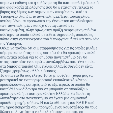
σημαίνει ευθύνη και η ευθύνη αυτή θα αποτυπωθεί μέσα από
μια διαδικασία αξιολόγησης που θα μετατοπίσει τελικά το
βάρος της λήψης των σημαντικών αποφάσεων από το
Υπουργείο στα ίδια τα πανεπιστήμια. Έτσι τουλάχιστον,
αντιλαμβάνομαι προσωπικά την έννοια του αυτοδιοίκητου
των πανεπιστημίων και όχι συνταγματικά μεν
κατοχυρωμένη, πλην όμως στην πράξη ακυρωμένη από ένα
σύστημα το οποίο τελικά μετέθετε σημαντικές αποφάσεις
πάντα στην γραφειοκρατία του Υπουργείου ή τελικά στον ίδιο
τον Υπουργό.
Θέλω να τονίσω ότι οι μεταρρυθμίσεις για τις οποίες μιλάμε
σήμερα και από τις οποίες πιστεύω ότι θα προκύψουν πολύ
σημαντικά οφέλη για το δημόσιο πανεπιστήμιο δεν θα
στοιχίσουν ούτε ένα ευρώ -επαναλαμβάνω ούτε ένα ευρώ-
στα δημόσια ταμεία! Οι μεγάλες αλλαγές συχνά δεν είναι
ζήτημα χρημάτων, αλλά απόφασης.
Το αντίθετο θα σας έλεγα. Το να μπορέσει η χώρα μας να
μετατραπεί σε ένα περιφερειακό εκπαιδευτικό κέντρο
προσελκύοντας φοιτητές από το εξωτερικό, οι οποίοι θα
καταβάλλουν δίδακτρα για να μπορούν να σπουδάζουν
προπτυχιακά ή μεταπτυχιακά στην Ελλάδα, θα δώσει τη
δυνατότητα στα πανεπιστήμια να έχουν μια σημαντική
πρόσθετη πηγή εσόδων. Η απελευθέρωση του ΕΛΚΕ από
την γραφειοκρατία -του προηγούμενου καθεστώτος- θα τους
δώσει τη δυνατότητα να διεκδικήσουν περισσότερα