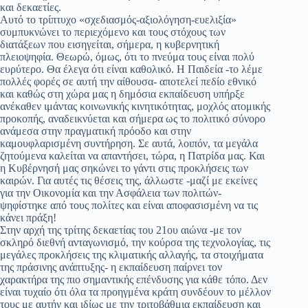
και δεκαετίες.
Αυτό το τρίπτυχο «σχεδιασμός-αξιολόγηση-ευελιξία»
συμπυκνώνει το περιεχόμενο και τους στόχους των
διατάξεων που εισηγείται, σήμερα, η κυβερνητική
πλειοψηφία. Θεωρώ, όμως, ότι το πνεύμα τους είναι πολύ
ευρύτερο. Θα έλεγα ότι είναι καθολικό. Η Παιδεία -το λέμε
πολλές φορές σε αυτή την αίθουσα- αποτελεί πεδίο εθνικό
και καθώς στη χώρα μας η δημόσια εκπαίδευση υπήρξε
ανέκαθεν ιμάντας κοινωνικής κινητικότητας, μοχλός ατομικής
προκοπής, αναδεικνύεται και σήμερα ως το πολιτικό σύνορο
ανάμεσα στην πραγματική πρόοδο και στην
καμουφλαρισμένη συντήρηση. Σε αυτά, λοιπόν, τα μεγάλα
ζητούμενα καλείται να απαντήσει, τώρα, η Πατρίδα μας. Και
η Κυβέρνησή μας σηκώνει το γάντι στις προκλήσεις των
καιρών. Για αυτές τις θέσεις της, άλλωστε -μαζί με εκείνες
για την Οικονομία και την Ασφάλεια των πολιτών-
ψηφίστηκε από τους πολίτες και είναι αποφασισμένη να τις
κάνει πράξη!
Στην αρχή της τρίτης δεκαετίας του 21ου αιώνα -με τον
σκληρό διεθνή ανταγωνισμό, την κούρσα της τεχνολογίας, τις
μεγάλες προκλήσεις της κλιματικής αλλαγής, τα στοιχήματα
της πράσινης ανάπτυξης- η εκπαίδευση παίρνει τον
χαρακτήρα της πιο σημαντικής επένδυσης για κάθε τόπο. Δεν
είναι τυχαίο ότι όλα τα προηγμένα κράτη συνδέουν το μέλλον
τους με αυτήν και ιδίως με την τριτοβάθμια εκπαίδευση και