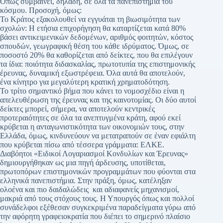
Όπως συμβαίνει, δηλαδή, σε όλα τα πανεπιστήμια του
κόσμου. Προσοχή, όμως:
Το Κράτος εξακολουθεί να εγγυάται τη βιωσιμότητα των
σχολών: H ετήσια επιχορήγηση θα καταρτίζεται κατά 80%
βάσει αντικειμενικών δεδομένων, αριθμός φοιτητών, κόστος
σπουδών, γεωγραφική θέση του κάθε ιδρύματος. Όμως, σε
ποσοστό 20% θα καθορίζεται από δείκτες, που θα επιλέγουν
τα ίδια: ποιότητα διδασκαλίας, πρωτοτυπία της επιστημονικής
έρευνας, δυναμική εξωστρέφεια. Όλα αυτά θα αποτελούν,
ένα κίνητρο για μεγαλύτερη κρατική χρηματοδότηση.
Το τρίτο σημαντικό βήμα που κάνει το νομοσχέδιο είναι η
απελευθέρωση της έρευνας και της καινοτομίας. Οι δύο αυτοί
δείκτες μπορεί, σήμερα, να αποτελούν κεντρικές
προτεραιότητες σε όλα τα ανεπτυγμένα κράτη, αφού εκεί
κρύβεται η ανταγωνιστικότητα των οικονομιών τους, στην
Ελλάδα, όμως, κινδυνεύουν να μετατραπούν σε έναν εφιάλτη
που κρύβεται πίσω από τέσσερα γράμματα: ΕΛΚΕ.
Διαβόητοι «Ειδικοί Λογαριασμοί Κονδυλίων και Έρευνας»
δημιουργήθηκαν ως μια πηγή άρδευσης, υποτίθεται,
πρωτοπόρων επιστημονικών προγραμμάτων που φύονται στα
ελληνικά πανεπιστήμια. Στην πράξη, όμως, κατέληξαν
ολοένα και πιο δαιδαλώδεις και αδιαφανείς μηχανισμοί,
μακριά από τους στόχους τους. Η Υπουργός όπως και πολλοί
συνάδελφοι εξέθεσαν συγκεκριμένα παραδείγματα γύρω από
την αφόρητη γραφειοκρατία που διέπει το σημερινό πλαίσιο