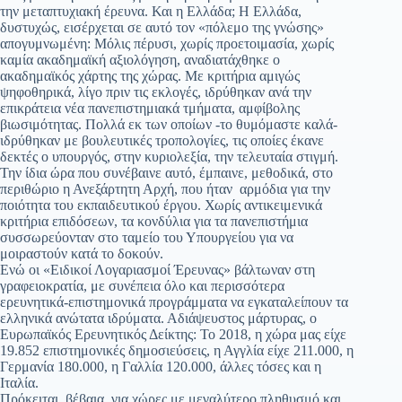
την μεταπτυχιακή έρευνα. Και η Ελλάδα; Η Ελλάδα,
δυστυχώς, εισέρχεται σε αυτό τον «πόλεμο της γνώσης»
απογυμνωμένη: Μόλις πέρυσι, χωρίς προετοιμασία, χωρίς
καμία ακαδημαϊκή αξιολόγηση, αναδιατάχθηκε ο
ακαδημαϊκός χάρτης της χώρας. Με κριτήρια αμιγώς
ψηφοθηρικά, λίγο πριν τις εκλογές, ιδρύθηκαν ανά την
επικράτεια νέα πανεπιστημιακά τμήματα, αμφίβολης
βιωσιμότητας. Πολλά εκ των οποίων -το θυμόμαστε καλά-
ιδρύθηκαν με βουλευτικές τροπολογίες, τις οποίες έκανε
δεκτές ο υπουργός, στην κυριολεξία, την τελευταία στιγμή.
Την ίδια ώρα που συνέβαινε αυτό, έμπαινε, μεθοδικά, στο
περιθώριο η Ανεξάρτητη Αρχή, που ήταν αρμόδια για την
ποιότητα του εκπαιδευτικού έργου. Χωρίς αντικειμενικά
κριτήρια επιδόσεων, τα κονδύλια για τα πανεπιστήμια
συσσωρεύονταν στο ταμείο του Υπουργείου για να
μοιραστούν κατά το δοκούν.
Ενώ οι «Ειδικοί Λογαριασμοί Έρευνας» βάλτωναν στη
γραφειοκρατία, με συνέπεια όλο και περισσότερα
ερευνητικά-επιστημονικά προγράμματα να εγκαταλείπουν τα
ελληνικά ανώτατα ιδρύματα. Αδιάψευστος μάρτυρας, ο
Ευρωπαϊκός Ερευνητικός Δείκτης: To 2018, η χώρα μας είχε
19.852 επιστημονικές δημοσιεύσεις, η Αγγλία είχε 211.000, η
Γερμανία 180.000, η Γαλλία 120.000, άλλες τόσες και η
Ιταλία.
Πρόκειται, βέβαια, για χώρες με μεγαλύτερο πληθυσμό και