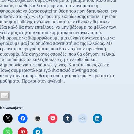
του νομοσχεδίου, συμφώνησε με το γράμμα του. Καλό είναι
λοιπόν, ο κάθε βουλευτής πριν από την ονομαστική
ψηφοφορία να ξανασκεφτεί τη θέση του πριν διατυπώσει ένα
αβασάνιστο «όχι». Ο χώρος της εκπαίδευσης απαιτεί την ίδια
αίσθηση ευθύνης ανάλογη με αυτή των εθνικών θεμάτων.
Και καλό θα ήταν επιτέλους, να μην βάζουμε το μέλλον των
νέων μας στην αρένα του κομματικού ανταγωνισμού.
Μπορούμε να διαμορφώσουμε μια εθνική συναίνεση για να
φτιάξουμε μαζί τα δημόσια πανεπιστήμια της Ελλάδας. Με
ερευνητικά προγράμματα, που θα ενισχύουν την εθνική
οικονομία. Με σύγχρονες σπουδές, που θα οδηγούν, τελικά,
τα παιδιά μας σε καλές δουλειές, με ελευθερία και
δημιουργία για τις επόμενες γενιές. Και τότε, ποιος ξέρει;
Ίσως συμμεριστώ και εγώ ένα παλιό σύνθημα που
ακουγόταν στα αμφιθέατρα από την αριστερά: «Πρώτοι στα
μαθήματα, Πρώτοι στον αγώνα!».
Κοινοποιήστε: