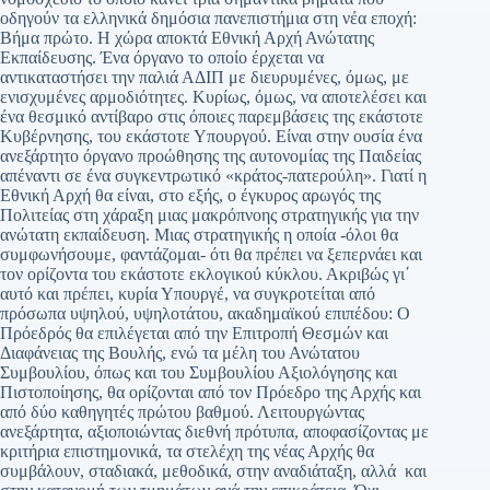
οδηγούν τα ελληνικά δημόσια πανεπιστήμια στη νέα εποχή:
Βήμα πρώτο. Η χώρα αποκτά Εθνική Αρχή Ανώτατης
Εκπαίδευσης. Ένα όργανο το οποίο έρχεται να
αντικαταστήσει την παλιά ΑΔΙΠ με διευρυμένες, όμως, με
ενισχυμένες αρμοδιότητες. Κυρίως, όμως, να αποτελέσει και
ένα θεσμικό αντίβαρο στις όποιες παρεμβάσεις της εκάστοτε
Κυβέρνησης, του εκάστοτε Υπουργού. Είναι στην ουσία ένα
ανεξάρτητο όργανο προώθησης της αυτονομίας της Παιδείας
απέναντι σε ένα συγκεντρωτικό «κράτος-πατερούλη». Γιατί η
Εθνική Αρχή θα είναι, στο εξής, ο έγκυρος αρωγός της
Πολιτείας στη χάραξη μιας μακρόπνοης στρατηγικής για την
ανώτατη εκπαίδευση. Μιας στρατηγικής η οποία -όλοι θα
συμφωνήσουμε, φαντάζομαι- ότι θα πρέπει να ξεπερνάει και
τον ορίζοντα του εκάστοτε εκλογικού κύκλου. Ακριβώς γι΄
αυτό και πρέπει, κυρία Υπουργέ, να συγκροτείται από
πρόσωπα υψηλού, υψηλοτάτου, ακαδημαϊκού επιπέδου: Ο
Πρόεδρός θα επιλέγεται από την Επιτροπή Θεσμών και
Διαφάνειας της Βουλής, ενώ τα μέλη του Ανώτατου
Συμβουλίου, όπως και του Συμβουλίου Αξιολόγησης και
Πιστοποίησης, θα ορίζονται από τον Πρόεδρο της Αρχής και
από δύο καθηγητές πρώτου βαθμού. Λειτουργώντας
ανεξάρτητα, αξιοποιώντας διεθνή πρότυπα, αποφασίζοντας με
κριτήρια επιστημονικά, τα στελέχη της νέας Αρχής θα
συμβάλουν, σταδιακά, μεθοδικά, στην αναδιάταξη, αλλά και