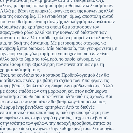
στην κατανομή των τμημάτων ανά την επικράτεια. Όχι,
πλέον, με όρους τοπικισμού ή ψηφοθηρικών κελευσμάτων.
Αλλά με βάση τις υπαρκτές ανάγκες και της κοινωνίας αλλά
και της οικονομίας. Η κεντρικότερη, όμως, αποστολή αυτού
του νέου θεσμού είναι η συνεχής αξιολόγηση των ανώτατων
ιδρυμάτων με κριτήρια τα οποία θα προτάσσουν τον
παραγωγικό ρόλο αλλά και την κοινωνική διάσταση των
πανεπιστημίων. Ώστε κάθε σχολή να μπορεί να ακολουθεί,
πια, τη δική της δυναμική. Με μετρήσιμους στόχους, να
αναβαθμίζεται διαρκώς. Μία διαδικασία, που γεφυρώνεται με
την επόμενη μεγάλη τομή του νομοσχεδίου που δεν είναι
άλλο από το βήμα το τολμηρό, το οποίο κάνουμε, να
συνδέσουμε την αξιολόγηση των πανεπιστημίων με τη
χρηματοδότησή τους.
Έτσι, τα κονδύλια του κρατικού Προϋπολογισμού δεν θα
διατίθενται, πλέον, με βάση τα σχέδια των Υπουργών, τις
παρεμβάσεις βουλευτών ή διαφόρων ομάδων πίεσης. Αλλά
με όρους επιδόσεων στη μόρφωση και στον καθημερινό
πολιτισμό που θα διαμορφώνεται μέσα από τις σχολές. Και
το σύνολο των ιδρυμάτων θα βαθμολογείται μέσω μιας
διευρυμένης βεντάλιας κριτηρίων: Από το διεθνές
επιστημονικό τους αποτύπωμα, από την απορρόφηση των
αποφοίτων τους στην αγορά εργασίας, μέχρι το σεβασμό
στην ισότητα των φύλων, την παροχή προσβασιμότητας σε
άτομα με ειδικές ανάγκες στην καθημερινή τους λειτουργία.