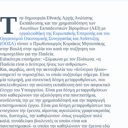
Τ
ην δημιουργία Εθνικής Αρχής Ανώτατης
Εκπαίδευσης και την χρηματοδότηση των
Ανωτάτων Εκπαιδευτικών Ιδρυμάτων (ΑΕΙ) με
εργαλειοθήκη της Ευρωπαϊκής Επιτροπής και του
Οργανισμού Οικονομικής Συνεργασίας και Ανάπτυξης
(ΟΟΣΑ)
τόνισε ο Πρωθυπουργός Κυριάκος Μητσοτάκης
στην Βουλή στην ομιλία του κατά την συζήτηση του
νομοσχεδίου για την Παιδεία.
Ειδικότερα επισήμανε: «Σύμφωνα με τον Πλάτωνα, «η
Παιδεία είναι ο δεύτερος ήλιος των ανθρώπων».
Και, ακριβώς, αυτή την ακτινοβολία του «δεύτερου ήλιου»
υπηρετεί το νομοσχέδιο, το οποίο συζητούμε σήμερα. Είναι
μία τολμηρή, μια συνεκτική δέσμη μεταρρυθμίσεων, που
απελευθερώνει την ανώτατη εκπαίδευση από τον ασφυκτικό
έλεγχο του Υπουργείου. Είναι μια δέσμη μεταρρυθμίσεων
που καθιερώνουν την αξιολόγηση στα πανεπιστήμια,
συνδέοντάς την με την χρηματοδότησή και την παραγωγή
επιστημονικού έργου. Είναι μια δέσμη μεταρρυθμίσεων που
ενισχύουν την έρευνα, αίροντας αγκυλώσεις γραφειοκρατίας
που, δυστυχώς, την καθηλώνουν -όπως γνωρίζουν πολύ
καλά, συνάδελφοι βουλευτές οι οποίοι είναι και
πανεπιστημιακοί- οι οποίοι την καθηλώνουν την έρευνα εδώ