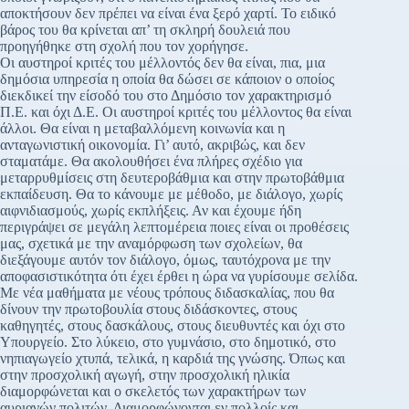
αποκτήσουν δεν πρέπει να είναι ένα ξερό χαρτί. Το ειδικό
βάρος του θα κρίνεται απ’ τη σκληρή δουλειά που
προηγήθηκε στη σχολή που τον χορήγησε.
Οι αυστηροί κριτές του μέλλοντός δεν θα είναι, πια, μια
δημόσια υπηρεσία η οποία θα δώσει σε κάποιον ο οποίος
διεκδικεί την είσοδό του στο Δημόσιο τον χαρακτηρισμό
Π.Ε. και όχι Δ.Ε. Οι αυστηροί κριτές του μέλλοντος θα είναι
άλλοι. Θα είναι η μεταβαλλόμενη κοινωνία και η
ανταγωνιστική οικονομία. Γι’ αυτό, ακριβώς, και δεν
σταματάμε. Θα ακολουθήσει ένα πλήρες σχέδιο για
μεταρρυθμίσεις στη δευτεροβάθμια και στην πρωτοβάθμια
εκπαίδευση. Θα το κάνουμε με μέθοδο, με διάλογο, χωρίς
αιφνιδιασμούς, χωρίς εκπλήξεις. Αν και έχουμε ήδη
περιγράψει σε μεγάλη λεπτομέρεια ποιες είναι οι προθέσεις
μας, σχετικά με την αναμόρφωση των σχολείων, θα
διεξάγουμε αυτόν τον διάλογο, όμως, ταυτόχρονα με την
αποφασιστικότητα ότι έχει έρθει η ώρα να γυρίσουμε σελίδα.
Με νέα μαθήματα με νέους τρόπους διδασκαλίας, που θα
δίνουν την πρωτοβουλία στους διδάσκοντες, στους
καθηγητές, στους δασκάλους, στους διευθυντές και όχι στο
Υπουργείο. Στο λύκειο, στο γυμνάσιο, στο δημοτικό, στο
νηπιαγωγείο χτυπά, τελικά, η καρδιά της γνώσης. Όπως και
στην προσχολική αγωγή, στην προσχολική ηλικία
διαμορφώνεται και ο σκελετός των χαρακτήρων των
αυριανών πολιτών. Διαμορφώνονται εν πολλοίς και