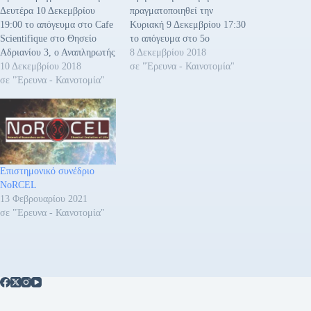
Δευτέρα 10 Δεκεμβρίου
πραγματοποιηθεί την
19:00 το απόγευμα στο Cafe
Κυριακή 9 Δεκεμβρίου 17:30
Scientifique στο Θησείο
το απόγευμα στο 5ο
Αδριανίου 3, ο Αναπληρωτής
Δημοτικό σχολείο
8 Δεκεμβρίου 2018
Καθηγητής ΕΜΠ Σχολής
10 Δεκεμβρίου 2018
Κορωπίου. Στην εκδήλωση
σε "Έρευνα - Καινοτομία"
Μηχανικών Μεταλλείων –
σε "Έρευνα - Καινοτομία"
θα μιλήσει ο Αναπληρωτής
Μεταλλουργών, Δρ. Ηλίας
Καθηγητής ΕΜΠ Σχολή
Χατζηθεοδωρίδης. Η ομιλία
Μηχανικών Μεταλλείων –
έχει θέμα «Η επιστήμη της
Μεταλλουργών, Δρ. Ηλίας
αστροβιολογίας -
Χατζηθεοδωρίδης. Θέμα της
Αστροβιολογία: Η επιστήμη
ομιλίας «Η επιστήμη της
της αναζήτησης της αρχής
αστροβιολογίας» κατάλληλη
Επιστημονικό συνέδριο
και της εξέλιξης της ζωής»
και για παιδιά δημοτικού.…
ΝoRCEL
και…
13 Φεβρουαρίου 2021
σε "Έρευνα - Καινοτομία"