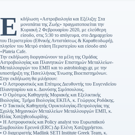
Ε
κδήλωση «Αστροβιολογία και Εξέλιξη: Στα
μονοπάτια της Ζωής» πραγματοποιείται την
Κυριακή 2 Φεβρουαρίου 2020, με ελεύθερη
είσοδο, στις 5:30 το απόγευμα, στο Δημαρχείου
του Περιστερίου (Εθνικής Αντιστάσεως & Καραθεοδωρή),
πλησίον του Μετρό στάση Περιστερίου και είσοδο από
«Plateia Cafe.
Την εκδήλωση διοργανώνουν τα μέλη της Ομάδας
Αστροβιολογίας και Πλανητικών Επιστημών Μεταλλείων-
Μεταλλουργών του ΕΜΠ και το astrobiology.gr, με την
υποστήριξη της Πανελλήνιας Ένωσης Βιοεπιστημόνων.
Στην εκδήλωση θα μιλήσουν:
• Ο Αστροφυσικός και Επίτιμος Διευθυντής του Ευγενιδείου
Πλανηταρίου και κ. Διονύσης Σιμόπουλους.
• Ο Ομότιμος Καθηγητής Μοριακής και Εξελικτικής
Βιολογίας, Τμήμα Βιολογίας ΕΚΠΑ, κ. Γεώργιος Ροδάκης.
• Ο Τακτικός Καθηγητής Ορυκτολογίας-Πετρολογίας της
Σχολής Μηχανικών Μεταλλείων Μεταλλουργών ΕΜΠ, κ.
Ηλίας Χατζηθεοδωρίδης.
• Η Αστροφυσικός και Policy analyst του Ευρωπαϊκού
Συμβουλίου Ερευνά (ERC) Δρ Ελένη Χατζηχρήστου.
• Ο διαχειριστής Madlink SETI Institute Greek Team, κ.