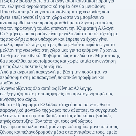
Πώς θα διασφαλίσετε ότι οι αναγκαίοι κοινοτικοί πόροι για
τον ελληνικό αγροδιατροφικό τομέα δεν θα μειωθούν;
Ποια είναι τα μέτρα για το πρασίνισμα της γεωργίας που
έχετε επεξεργασθεί για τη χώρα ώστε να μπορέσει να
ανταποκριθεί και να προσαρμοσθεί με το λιγότερο κόστος
για τον πρωτογενή τομέα, απέναντι την Κλιματική Αλλαγή;
Οι 7 μήνες που πέρασαν είναι μεγάλο διάστημα σε σχέση με
τις προκλήσεις που υπάρχουν και έπρεπε να έχουν γίνει
πολλά, αφού σε λίγες ημέρες θα ληφθούν αποφάσεις για το
μέλλον της γεωργίας στη χώρα μας για τα επόμενα 7 χρόνια.
Το θέμα είναι εθνικό. Φοβάμαι πώς και εδώ ο κ. Μητσοτάκης
θα προσέλθει απροετοίμαστος και χωρίς καμία συνεννόηση
με τις άλλες πολιτικές δυνάμεις.
Από μια αγροτική παραγωγή με βάση την ποσότητα, να
περάσουμε σε μια παραγωγή ποιοτικών τροφίμων και
προϊόντων.
Αναγνωρίζοντας όλα αυτά ως Κίνημα Αλλαγής,
επεξεργαζόμαστε με τους φορείς του πρωτογενή τομέα τις
κινήσεις του αύριο.
Με το «Πρόγραμμα Ελλάδα» στοχεύουμε σε νέο εθνικό
παραγωγικό μοντέλο της χώρας που αξιοποιεί τα συγκριτικά
πλεονεκτήματα της και βασίζεται στις δύο κύριες βασικές
πηγές ανάπτυξης: Τον τόπο και τους ανθρώπους.
Την ώρα που άλλοι αναζητούν την «σωτηρία» μόνο από τους
ξένους και πελαγοδρομούν μέσα στις αντιφάσεις τους, εμείς