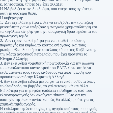
κ. Μητσοτάκη, τίποτε δεν έχει αλλάξει:
Η ΝΔ βαδίζει στον ίδιο δρόμο, που έφερε τους αγρότες σε
αυτή τη δυσχερή θέση.
Η κυβέρνηση:
1. Δεν έχει λάβει μέτρα ώστε να ενισχύσει την τραπεζική
ρευστότητα για να υπάρξουν η αναγκαία χρηματοδότηση και
τα κεφάλαια κίνησης για την παραγωγική δραστηριότητα του
πρωτογενή τομέα.
2. Δεν έχουν παρθεί μέτρα για να μειωθεί το κόστος
παραγωγής και κυρίως το κόστος ενέργειας. Και τους
ρωτάμε: Θα υλοποιήσετε επιτέλους κύριοι της Κυβέρνησης
την κάρτα αγροτικού πετρελαίου που έχει προτείνει το
Κίνημα Αλλαγής;
3. Δεν έχει λάβει νομοθετική πρωτοβουλία για την αλλαγή
του ασφαλιστικού κανονισμού του ΕΛΓΑ ώστε αυτός να
ενσωματώνει τους νέους κινδύνους για αποζημίωση που
προκύπτουν από την Κλιματική Αλλαγή.
4. Δεν έχει λάβει ειδικά μέτρα για τα εθνικά προϊόντα όπως
το ελαιόλαδο, το βαμβάκι, τα γαλακτοκομικά και άλλα.
Ειδικότερα για τη μεγάλη απώλεια εισοδήματος από τους
ελαιοπαραγωγούς δεν ακούγεται τίποτα. Ούτε για την
αποτυχία της δακοκτονίας και πώς θα αλλάξει, ούτε για τις
χαμηλές τιμές αγοράς.
Η επίκληση της λειτουργίας της αγοράς από τους υπουργούς