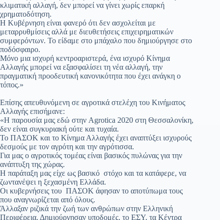
κλιματική αλλαγή, δεν μπορεί να γίνει χωρίς επαρκή
χρηματοδότηση.
Η Κυβέρνηση είναι φανερό ότι δεν ασχολείται με
μεταρρυθμίσεις αλλά με διευθετήσεις επιχειρηματικών
συμφερόντων. Το είδαμε στο μπάχαλο που δημιούργησε στο
ποδόσφαιρο.
Μόνο μια ισχυρή κεντροαριστερά, ένα ισχυρό Κίνημα
Αλλαγής μπορεί να εξασφαλίσει τη νέα αλλαγή, την
πραγματική προοδευτική κανονικότητα που έχει ανάγκη ο
τόπος.»
Επίσης απευθυνόμενη σε αγροτικά στελέχη του Κινήματος
Αλλαγής επισήμανε:
«Η παρουσία μας εδώ στην Agrotica 2020 στη Θεσσαλονίκη,
δεν είναι συγκυριακή ούτε και τυχαία.
Το ΠΑΣΟΚ και το Κίνημα Αλλαγής έχει αναπτύξει ισχυρούς
δεσμούς με τον αγρότη και την αγρότισσα.
Για μας ο αγροτικός τομέας είναι βασικός πυλώνας για την
ανάπτυξη της χώρας.
Η παράταξη μας είχε ως βασικό στόχο και τα κατάφερε, να
ζωντανέψει η ξεχασμένη Ελλάδα.
Οι κυβερνήσεις του ΠΑΣΟΚ άφησαν το αποτύπωμα τους
που αναγνωρίζεται από όλους.
Άλλαξαν ριζικά την ζωή των ανθρώπων στην Ελληνική
Περιφέρεια. Δημιούργησαν υποδομές, το ΕΣΥ, τα Κέντρα