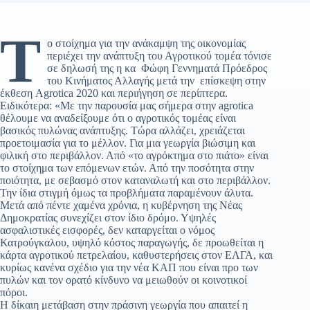
Τ
ο στοίχημα για την ανάκαμψη της οικονομίας
περιέχει την ανάπτυξη του Αγροτικού τομέα τόνισε
σε δηλωσή της η κα Φώφη Γεννηματά Πρόεδρος
του Κινήματος Αλλαγής μετά την επίσκεψη στην
έκθεση Agrotica 2020 και περιήγηση σε περίπτερα.
Ειδικότερα: «Με την παρουσία μας σήμερα στην agrotica
θέλουμε να αναδείξουμε ότι ο αγροτικός τομέας είναι
βασικός πυλώνας ανάπτυξης. Τώρα αλλάζει, χρειάζεται
προετοιμασία για το μέλλον. Για μια γεωργία βιώσιμη και
φιλική στο περιβάλλον. Από «το αγρόκτημα στο πιάτο» είναι
το στοίχημα των επόμενων ετών. Από την ποσότητα στην
ποιότητα, με σεβασμό στον καταναλωτή και στο περιβάλλον.
Την ίδια στιγμή όμως τα προβλήματα παραμένουν άλυτα.
Μετά από πέντε χαμένα χρόνια, η κυβέρνηση της Νέας
Δημοκρατίας συνεχίζει στον ίδιο δρόμο. Υψηλές
ασφαλιστικές εισφορές, δεν καταργείται ο νόμος
Κατρούγκαλου, υψηλό κόστος παραγωγής, δε προωθείται η
κάρτα αγροτικού πετρελαίου, καθυστερήσεις στον ΕΛΓΑ, και
κυρίως κανένα σχέδιο για την νέα ΚΑΠ που είναι προ των
πυλών και τον ορατό κίνδυνο να μειωθούν οι κοινοτικοί
πόροι.
Η δίκαιη μετάβαση στην πράσινη γεωργία που απαιτεί η