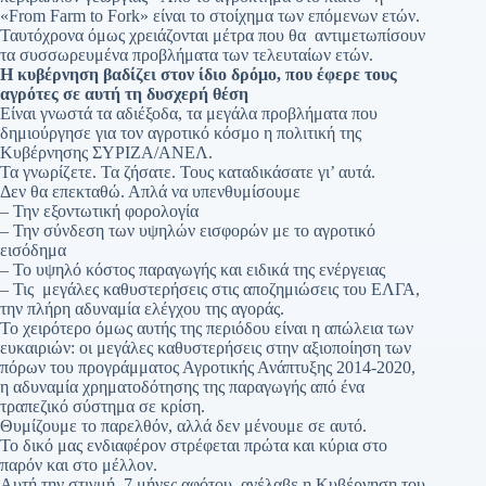
«From Farm to Fork» είναι το στοίχημα των επόμενων ετών.
Ταυτόχρονα όμως χρειάζονται μέτρα που θα αντιμετωπίσουν
τα συσσωρευμένα προβλήματα των τελευταίων ετών.
Η κυβέρνηση βαδίζει στον ίδιο δρόμο, που έφερε τους
αγρότες σε αυτή τη δυσχερή θέση
Είναι γνωστά τα αδιέξοδα, τα μεγάλα προβλήματα που
δημιούργησε για τον αγροτικό κόσμο η πολιτική της
Κυβέρνησης ΣΥΡΙΖΑ/ΑΝΕΛ.
Τα γνωρίζετε. Τα ζήσατε. Τους καταδικάσατε γι’ αυτά.
Δεν θα επεκταθώ. Απλά να υπενθυμίσουμε
– Την εξοντωτική φορολογία
– Την σύνδεση των υψηλών εισφορών με το αγροτικό
εισόδημα
– Το υψηλό κόστος παραγωγής και ειδικά της ενέργειας
– Τις μεγάλες καθυστερήσεις στις αποζημιώσεις του ΕΛΓΑ,
την πλήρη αδυναμία ελέγχου της αγοράς.
Το χειρότερο όμως αυτής της περιόδου είναι η απώλεια των
ευκαιριών: οι μεγάλες καθυστερήσεις στην αξιοποίηση των
πόρων του προγράμματος Αγροτικής Ανάπτυξης 2014-2020,
η αδυναμία χρηματοδότησης της παραγωγής από ένα
τραπεζικό σύστημα σε κρίση.
Θυμίζουμε το παρελθόν, αλλά δεν μένουμε σε αυτό.
Το δικό μας ενδιαφέρον στρέφεται πρώτα και κύρια στο
παρόν και στο μέλλον.
Αυτή την στιγμή, 7 μήνες αφότου ανέλαβε η Κυβέρνηση του