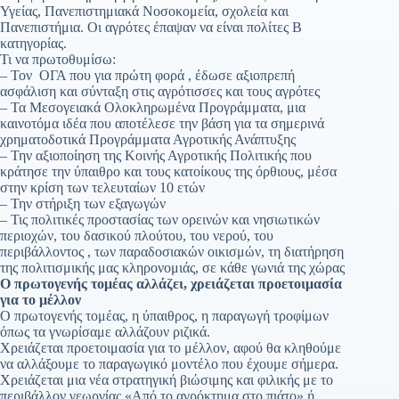
Υγείας, Πανεπιστημιακά Νοσοκομεία, σχολεία και
Πανεπιστήμια. Οι αγρότες έπαψαν να είναι πολίτες Β
κατηγορίας.
Τι να πρωτοθυμίσω:
– Τον ΟΓΑ που για πρώτη φορά , έδωσε αξιοπρεπή
ασφάλιση και σύνταξη στις αγρότισσες και τους αγρότες
– Τα Μεσογειακά Ολοκληρωμένα Προγράμματα, μια
καινοτόμα ιδέα που αποτέλεσε την βάση για τα σημερινά
χρηματοδοτικά Προγράμματα Αγροτικής Ανάπτυξης
– Την αξιοποίηση της Κοινής Αγροτικής Πολιτικής που
κράτησε την ύπαιθρο και τους κατοίκους της όρθιους, μέσα
στην κρίση των τελευταίων 10 ετών
– Την στήριξη των εξαγωγών
– Τις πολιτικές προστασίας των ορεινών και νησιωτικών
περιοχών, του δασικού πλούτου, του νερού, του
περιβάλλοντος , των παραδοσιακών οικισμών, τη διατήρηση
της πολιτισμικής μας κληρονομιάς, σε κάθε γωνιά της χώρας
Ο πρωτογενής τομέας αλλάζει, χρειάζεται προετοιμασία
για το μέλλον
Ο πρωτογενής τομέας, η ύπαιθρος, η παραγωγή τροφίμων
όπως τα γνωρίσαμε αλλάζουν ριζικά.
Χρειάζεται προετοιμασία για το μέλλον, αφού θα κληθούμε
να αλλάξουμε το παραγωγικό μοντέλο που έχουμε σήμερα.
Χρειάζεται μια νέα στρατηγική βιώσιμης και φιλικής με το
περιβάλλον γεωργίας «Από το αγρόκτημα στο πιάτο» ή