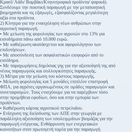
Κρασί/ Λάδι/ Βαμβάκι/Κτηνοτροφικά προϊόντα/ ψαρικά).
Συνδέουμε την ποιοτική παραγωγή με την μεταποιητική
βιομηχανία και τις εξαγωγές, εξασφαλίζοντας μεγαλύτερη
αξία στα προϊόντα.
2) Κίνητρα για την ενασχόληση νέων ανθρώπων στην
αγροτική παραγωγή.
• Με μείωση της φορολογίας των αγροτών στο 13% για
εισοδήματα πάνω από 10.000 ευρώ.
• Με καθιέρωση ακατάσχετου και αφορολόγητου των
επιδοτήσεων.
• Με αποσύνδεση των ασφαλιστικών εισφορών από το
εισόδημα.
• Με παραχωρήσεις δημόσιας γης για την αξιοποίησή της από
νέους παραγωγούς και συλλογικότητες παραγωγής.
3) Μέτρα για την μείωση του κόστους παραγωγής.
• Μείωση φορολογίας και 5 μονάδες επιπλέον επιστροφή
ΦΠΑ, για αγρότες οργανωμένους σε ομάδες παραγωγών και
συνεταιρισμών. Τους ενισχύουμε για να παρέμβουν τόσο
στην προμήθεια εφοδίων, όσο και στην εμπορία των
προϊόντων.
• Καθιέρωση κάρτας αγροτικού πετρελαίου.
• Ενίσχυση της διείσδυσης των ΑΠΕ στην γεωργία με
παράλληλη αξιοποίηση των υπολειμμάτων βιομάζας για την
παραγωγή ενέργειας. Ενθάρρυνση των ενεργειακών
κοινοτήτων στον πρωτογενή τομέα για την παραγωγή