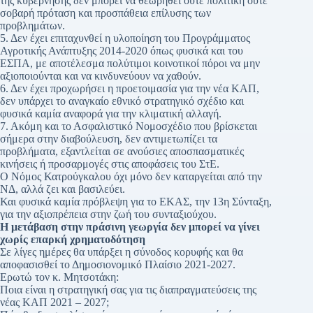
της κυβέρνησης δεν μπορεί να θεωρηθεί ούτε πολιτική ούτε
σοβαρή πρόταση και προσπάθεια επίλυσης των
προβλημάτων.
5. Δεν έχει επιταχυνθεί η υλοποίηση του Προγράμματος
Αγροτικής Ανάπτυξης 2014-2020 όπως φυσικά και του
ΕΣΠΑ, με αποτέλεσμα πολύτιμοι κοινοτικοί πόροι να μην
αξιοποιούνται και να κινδυνεύουν να χαθούν.
6. Δεν έχει προχωρήσει η προετοιμασία για την νέα ΚΑΠ,
δεν υπάρχει το αναγκαίο εθνικό στρατηγικό σχέδιο και
φυσικά καμία αναφορά για την κλιματική αλλαγή.
7. Ακόμη και το Ασφαλιστικό Νομοσχέδιο που βρίσκεται
σήμερα στην διαβούλευση, δεν αντιμετωπίζει τα
προβλήματα, εξαντλείται σε ανούσιες αποσπασματικές
κινήσεις ή προσαρμογές στις αποφάσεις του ΣτΕ.
Ο Νόμος Κατρούγκαλου όχι μόνο δεν καταργείται από την
ΝΔ, αλλά ζει και βασιλεύει.
Και φυσικά καμία πρόβλεψη για το ΕΚΑΣ, την 13η Σύνταξη,
για την αξιοπρέπεια στην ζωή του συνταξιούχου.
Η μετάβαση στην πράσινη γεωργία δεν μπορεί να γίνει
χωρίς επαρκή χρηματοδότηση
Σε λίγες ημέρες θα υπάρξει η σύνοδος κορυφής και θα
αποφασισθεί το Δημοσιονομικό Πλαίσιο 2021-2027.
Ερωτώ τον κ. Μητσοτάκη:
Ποια είναι η στρατηγική σας για τις διαπραγματεύσεις της
νέας ΚΑΠ 2021 – 2027;