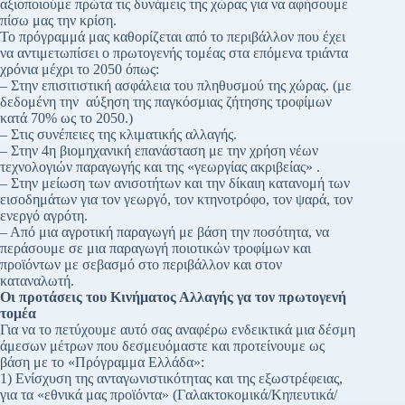
αξιοποιούμε πρώτα τις δυνάμεις της χώρας για να αφήσουμε
πίσω μας την κρίση.
Το πρόγραμμά μας καθορίζεται από το περιβάλλον που έχει
να αντιμετωπίσει ο πρωτογενής τομέας στα επόμενα τριάντα
χρόνια μέχρι το 2050 όπως:
– Στην επισιτιστική ασφάλεια του πληθυσμού της χώρας. (με
δεδομένη την αύξηση της παγκόσμιας ζήτησης τροφίμων
κατά 70% ως το 2050.)
– Στις συνέπειες της κλιματικής αλλαγής.
– Στην 4η βιομηχανική επανάσταση με την χρήση νέων
τεχνολογιών παραγωγής και της «γεωργίας ακριβείας» .
– Στην μείωση των ανισοτήτων και την δίκαιη κατανομή των
εισοδημάτων για τον γεωργό, τον κτηνοτρόφο, τον ψαρά, τον
ενεργό αγρότη.
– Από μια αγροτική παραγωγή με βάση την ποσότητα, να
περάσουμε σε μια παραγωγή ποιοτικών τροφίμων και
προϊόντων με σεβασμό στο περιβάλλον και στον
καταναλωτή.
Οι προτάσεις του Κινήματος Αλλαγής γα τον πρωτογενή
τομέα
Για να το πετύχουμε αυτό σας αναφέρω ενδεικτικά μια δέσμη
άμεσων μέτρων που δεσμευόμαστε και προτείνουμε ως
βάση με το «Πρόγραμμα Ελλάδα»:
1) Ενίσχυση της ανταγωνιστικότητας και της εξωστρέφειας,
για τα «εθνικά μας προϊόντα» (Γαλακτοκομικά/Κηπευτικά/