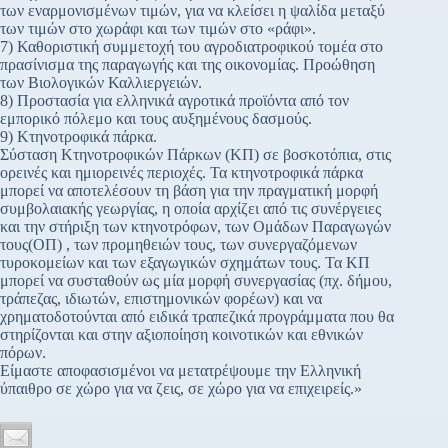
των εναρμονισμένων τιμών, για να κλείσει η ψαλίδα μεταξύ
των τιμών στο χωράφι και των τιμών στο «ράφι».
7) Καθοριστική συμμετοχή του αγροδιατροφικού τομέα στο
πρασίνισμα της παραγωγής και της οικονομίας. Προώθηση
των Βιολογικών Καλλιεργειών.
8) Προστασία για ελληνικά αγροτικά προϊόντα από τον
εμπορικό πόλεμο και τους αυξημένους δασμούς.
9) Κτηνοτροφικά πάρκα.
Σύσταση Κτηνοτροφικών Πάρκων (ΚΠ) σε βοσκοτόπια, στις
ορεινές και ημιορεινές περιοχές. Τα κτηνοτροφικά πάρκα
μπορεί να αποτελέσουν τη βάση για την πραγματική μορφή
συμβολαιακής γεωργίας, η οποία αρχίζει από τις συνέργειες
και την στήριξη των κτηνοτρόφων, των Ομάδων Παραγωγών
τους(ΟΠ) , των προμηθειών τους, των συνεργαζόμενων
τυροκομείων και των εξαγωγικών σχημάτων τους. Τα ΚΠ
μπορεί να συσταθούν ως μία μορφή συνεργασίας (πχ. δήμου,
τράπεζας, ιδιωτών, επιστημονικών φορέων) και να
χρηματοδοτούνται από ειδικά τραπεζικά προγράμματα που θα
στηρίζονται και στην αξιοποίηση κοινοτικών και εθνικών
πόρων.
Είμαστε αποφασισμένοι να μετατρέψουμε την Ελληνική
ύπαιθρο σε χώρο για να ζεις, σε χώρο για να επιχειρείς.»