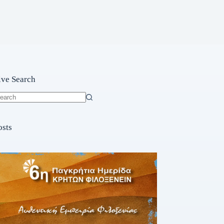
ive Search
o
sults
osts