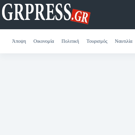
Μετάβαση
στο
περιεχόμενο
Άποψη
Οικονομία
Πολιτική
Τουρισμός
Ναυτιλία