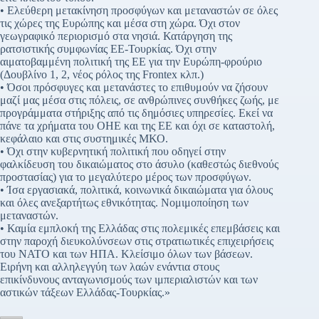
• Ελεύθερη μετακίνηση προσφύγων και μεταναστών σε όλες
τις χώρες της Ευρώπης και μέσα στη χώρα. Όχι στον
γεωγραφικό περιορισμό στα νησιά. Κατάργηση της
ρατσιστικής συμφωνίας ΕΕ-Τουρκίας. Όχι στην
αιματοβαμμένη πολιτική της ΕΕ για την Ευρώπη-φρούριο
(Δουβλίνο 1, 2, νέος ρόλος της Frontex κλπ.)
• Όσοι πρόσφυγες και μετανάστες το επιθυμούν να ζήσουν
μαζί μας μέσα στις πόλεις, σε ανθρώπινες συνθήκες ζωής, με
προγράμματα στήριξης από τις δημόσιες υπηρεσίες. Εκεί να
πάνε τα χρήματα του ΟΗΕ και της ΕΕ και όχι σε καταστολή,
κεφάλαιο και στις συστημικές ΜΚΟ.
• Όχι στην κυβερνητική πολιτική που οδηγεί στην
φαλκίδευση του δικαιώματος στο άσυλο (καθεστώς διεθνούς
προστασίας) για το μεγαλύτερο μέρος των προσφύγων.
• Ίσα εργασιακά, πολιτικά, κοινωνικά δικαιώματα για όλους
και όλες ανεξαρτήτως εθνικότητας. Νομιμοποίηση των
μεταναστών.
• Καμία εμπλοκή της Ελλάδας στις πολεμικές επεμβάσεις και
στην παροχή διευκολύνσεων στις στρατιωτικές επιχειρήσεις
του ΝΑΤΟ και των ΗΠΑ. Κλείσιμο όλων των βάσεων.
Ειρήνη και αλληλεγγύη των λαών ενάντια στους
επικίνδυνους ανταγωνισμούς των ιμπεριαλιστών και των
αστικών τάξεων Ελλάδας-Τουρκίας.»