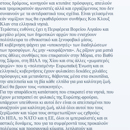
στους δρόμους, κυνηγούν και κτυπάνε πρόσφυγες, απειλούν
και τρομοκρατούν αγωνιστές αλλά και εργαζόμενους που δεν
συναινούν με τα αντιδραστικά τους σχέδια. Είναι γελασμένοι
εάν νομίζουν πως θα εγκαθιδρύσουν συνθήκες Κου Κλουξ
Κλαν στα ελληνικά νησιά.
Τεράστιες ευθύνες έχει η Περιφέρεια Βορείου Αιγαίου και
μεγάλο μέρος των δημοτικών αρχών που ενισχύουν
πολύπλευρα το εθνικιστικό και ξενοφοβικό μίσος.
Η κυβέρνηση ψάχνει για «υποκινητές» των διαδηλώσεων
των προσφύγων. Ας μην «κουράζονται». Ας ρίξουν μια ματιά
στις άθλιες συνθήκες που επικρατούν στην Μόρια, στο Βαθύ
της Σάμου, στη ΒΙΑΛ της Χίου και στις άλλες «χωματερές
ψυχών» που η «πολιτισμένη» Ευρωπαϊκή Ένωση και οι
ελληνικές κυβερνήσεις έχουν φυλακίσει δεκάδες χιλιάδες
πρόσφυγες και μετανάστες, θάβοντας μέσα στα σκουπίδια,
την απελπισία και τη βία κάθε ελπίδα για μια καλύτερη ζωή.
Εκεί θα βρουν τους «υποκινητές».
Για την απαράδεκτη κατάσταση που επικρατεί στα νησιά, που
έχουν μετατραπεί σε φυλακές της Ευρώπης-φρούριο,
υπάρχουν υπεύθυνοι κι αυτοί δεν είναι οι απελπισμένοι που
αναζητούν μια καλύτερη ζωή, αλλά όλοι αυτοί που τους
ξερίζωσαν και τώρα τους αντιμετωπίζουν ως εχθρούς:
Οι ΗΠΑ, το ΝΑΤΟ και η ΕΕ, όλοι οι ιμπεριαλιστές και οι
αστικές δυνάμεις, που για τα συμφέροντά τους προκαλούν
πολέμους και προσφυγικά κύματα, λεηλατούν και