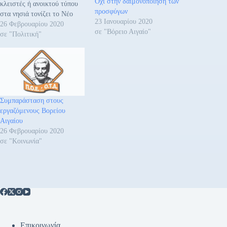
Όχι στην δαιμονοποίηση των
κλειστές ή ανοικτού τύπου
προσφύγων
στα νησιά τονίζει το Νέο
23 Ιανουαρίου 2020
Αριστερό Ρεύμα (ΝΑΡ) για
26 Φεβρουαρίου 2020
σε "Βόρειο Αιγαίο"
τις επιτάξεις της
σε "Πολιτική"
κυβέρνησης, Ειδικότερα
υπογραμμίζει: • Άμεση
αποχώρηση των ΜΑΤ και
όλων των μεταφερόμενων
δυνάμεων καταστολής από
Λέσβο και Χίο. Τα νησιά
Συμπαράσταση στους
θέλουν γιατρούς και
εργαζόμενους Βορείου
νοσηλευτές,…
Αιγαίου
26 Φεβρουαρίου 2020
σε "Κοινωνία"
Επικοινωνία