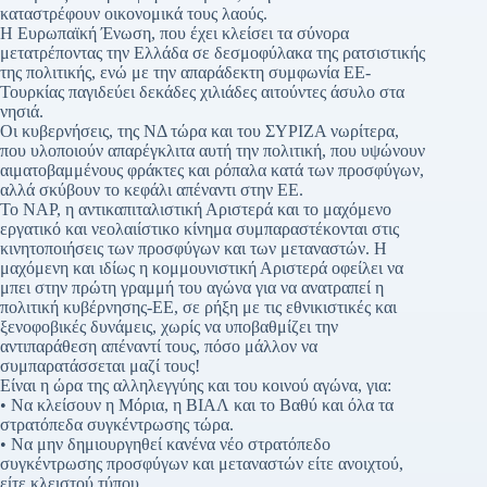
καταστρέφουν οικονομικά τους λαούς.
Η Ευρωπαϊκή Ένωση, που έχει κλείσει τα σύνορα
μετατρέποντας την Ελλάδα σε δεσμοφύλακα της ρατσιστικής
της πολιτικής, ενώ με την απαράδεκτη συμφωνία ΕΕ-
Τουρκίας παγιδεύει δεκάδες χιλιάδες αιτούντες άσυλο στα
νησιά.
Οι κυβερνήσεις, της ΝΔ τώρα και του ΣΥΡΙΖΑ νωρίτερα,
που υλοποιούν απαρέγκλιτα αυτή την πολιτική, που υψώνουν
αιματοβαμμένους φράκτες και ρόπαλα κατά των προσφύγων,
αλλά σκύβουν το κεφάλι απέναντι στην ΕΕ.
Το ΝΑΡ, η αντικαπιταλιστική Αριστερά και το μαχόμενο
εργατικό και νεολαιίστικο κίνημα συμπαραστέκονται στις
κινητοποιήσεις των προσφύγων και των μεταναστών. Η
μαχόμενη και ιδίως η κομμουνιστική Αριστερά οφείλει να
μπει στην πρώτη γραμμή του αγώνα για να ανατραπεί η
πολιτική κυβέρνησης-ΕΕ, σε ρήξη με τις εθνικιστικές και
ξενοφοβικές δυνάμεις, χωρίς να υποβαθμίζει την
αντιπαράθεση απέναντί τους, πόσο μάλλον να
συμπαρατάσσεται μαζί τους!
Είναι η ώρα της αλληλεγγύης και του κοινού αγώνα, για:
• Να κλείσουν η Μόρια, η ΒΙΑΛ και το Βαθύ και όλα τα
στρατόπεδα συγκέντρωσης τώρα.
• Να μην δημιουργηθεί κανένα νέο στρατόπεδο
συγκέντρωσης προσφύγων και μεταναστών είτε ανοιχτού,
είτε κλειστού τύπου.