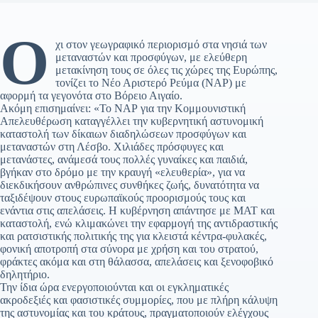
Ό
χι στον γεωγραφικό περιορισμό στα νησιά των
μεταναστών και προσφύγων, με ελεύθερη
μετακίνηση τους σε όλες τις χώρες της Ευρώπης,
τονίζει το Νέο Αριστερό Ρεύμα (ΝΑΡ) με
αφορμή τα γεγονότα στο Βόρειο Αιγαίο.
Ακόμη επισημαίνει: «Το ΝΑΡ για την Κομμουνιστική
Απελευθέρωση καταγγέλλει την κυβερνητική αστυνομική
καταστολή των δίκαιων διαδηλώσεων προσφύγων και
μεταναστών στη Λέσβο. Χιλιάδες πρόσφυγες και
μετανάστες, ανάμεσά τους πολλές γυναίκες και παιδιά,
βγήκαν στο δρόμο με την κραυγή «ελευθερία», για να
διεκδικήσουν ανθρώπινες συνθήκες ζωής, δυνατότητα να
ταξιδέψουν στους ευρωπαϊκούς προορισμούς τους και
ενάντια στις απελάσεις. Η κυβέρνηση απάντησε με ΜΑΤ και
καταστολή, ενώ κλιμακώνει την εφαρμογή της αντιδραστικής
και ρατσιστικής πολιτικής της για κλειστά κέντρα-φυλακές,
φονική αποτροπή στα σύνορα με χρήση και του στρατού,
φράκτες ακόμα και στη θάλασσα, απελάσεις και ξενοφοβικό
δηλητήριο.
Την ίδια ώρα ενεργοποιούνται και οι εγκληματικές
ακροδεξιές και φασιστικές συμμορίες, που με πλήρη κάλυψη
της αστυνομίας και του κράτους, πραγματοποιούν ελέγχους