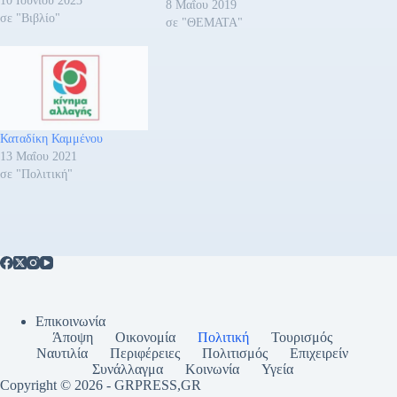
10 Ιουνίου 2023
Η κ. Κατερίνα
8 Μαΐου 2019
σε "Βιβλίο"
Παναγοπούλου, εκτός από
σε "ΘΕΜΑΤΑ"
πρωθυπουργικός σύμβουλος,
διορίστηκε πριν από λίγες
μέρες πρέσβης εκ
προσωπικοτήτων,
απολαμβάνοντας όλα τα
σχετικά προνόμια, ενώ
Καταδίκη Καμμένου
επιπλέον προτείνεται από
13 Μαΐου 2021
την κυβέρνηση να
σε "Πολιτική"
εκπροσωπεί στο εξής…
Επικοινωνία
Άποψη
Οικονομία
Πολιτική
Τουρισμός
Ναυτιλία
Περιφέρειες
Πολιτισμός
Επιχειρείν
Συνάλλαγμα
Κοινωνία
Υγεία
Copyright © 2026 - GRPRESS,GR