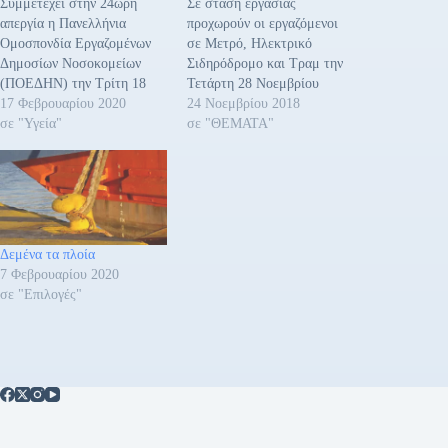
Συμμετέχει στην 24ωρη
Σε στάση εργασίας
απεργία η Πανελλήνια
προχωρούν οι εργαζόμενοι
Ομοσπονδία Εργαζομένων
σε Μετρό, Ηλεκτρικό
Δημοσίων Νοσοκομείων
Σιδηρόδρομο και Τραμ την
(ΠΟΕΔΗΝ) την Τρίτη 18
Τετάρτη 28 Νοεμβρίου
Φεβρουαρίου 2020 και
17 Φεβρουαρίου 2020
2018, λόγω συμμετοχής
24 Νοεμβρίου 2018
πραγματοποιεί απεργιακή
σε "Υγεία"
στην 24ωρη πανελλαδική
σε "ΘΕΜΑΤΑ"
συγκέντρωση 11π.μ. στην
απεργία της ΓΣΕΕ και του
Πλατεία Κλαυθμώνος στην
Εργατικού Κέντρου Αθήνας
Αθήνα, ενάντια στο
και στο συλλαλητήριο στις
ασφαλιστικό νομοσχέδιο
11 το πρωί, στην πλατεία
που συζητείται στην Βουλή
Κλαυθμώνος. Για τους
την ίδια ημέρα. Ανακοίνωση
εργαζόμενους στις Δημόσιες
Δεμένα τα πλοία
της ΠΟΕΔΗΝ επισημαίνει:
Αστικές Συγκοινωνίες «οι
7 Φεβρουαρίου 2020
«Πλην των οριακών
κίνδυνοι και…
σε "Επιλογές"
αυξήσεων που προβλέπονται
στην ανταποδοτική και…