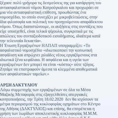
ξέχασε πολύ γρήγορα τις δεσμεύσεις της για κατάργηση του
αντιασφαλιστικού νόμου Κατρούγκαλου και προχωράει σε
μια νέα αντιασφαλιστική επίθεση, προωθώντας ένα
νομοσχέδιο, το οποίο συνεχίζει με μικροβελτιώσεις, στην
ίδια φιλοσοφία και πολιτική του προηγούμενου απαράδεκτου
νόμου. Όπως διαπιστώνουμε, οι αυξήσεις στις συντάξεις που
είχε υποσχεθεί, είναι τελικά ψίχουλα, συγκριτικά με τις
απώλειες του συνταξιοδοτικού εισοδήματος, ιδιαίτερα κατά
την τελευταία δεκαετία».
Η Ένωση Εργαζομένων ΗΛΠΑΠ υπογραμμίζει: «Το
ασφαλιστικό νομοσχέδιο «ιδιωτικοποιεί την κοινωνική
ασφάλιση και σπρώχνει χιλιάδες νέους εργαζόμενους στα
ιδιωτικά ξένα κεφάλαια. Η ασφάλεια και η υγεία των
εργαζομένων δεν μπορεί να είναι «κόστος» ούτε τζόγος.
Ζητάμε να επιστραφούν άμεσα τα κλεμμένα αποθεματικά
των ασφαλιστικών ταμείων.»
ΑΡΣΗ ΔΑΚΤΥΛΙΟΥ
Λόγω συμμετοχής των εργαζομένων σε όλα τα Μέσα
Μαζικής Μεταφοράς στις εξαγγελθείσες απεργιακές
κινητοποιήσεις, την Τρίτη 18.02.2020 δεν θα ισχύσουν τα
μέτρα περιορισμού της κυκλοφορίας οχημάτων στο Κέντρο
της Αθήνας (ΔΑΚΤΥΛΙΟΣ) και επίσης, θα επιτρέπεται η
χρήση των λωρίδων αποκλειστικής κυκλοφορίας Μ.Μ.Μ.