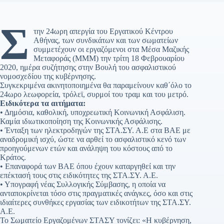
Σ
την 24ωρη απεργία του Εργατικού Κέντρου
Αθήνας, των συνδικάτων και των σωματείων
συμμετέχουν οι εργαζόμενοι στα Μέσα Μαζικής
Μεταφοράς (ΜΜΜ) την τρίτη 18 Φεβρουαρίου
2020, ημέρα συζήτησης στην Βουλή του ασφαλιστικού
νομοσχεδίου της κυβέρνησης.
Συγκεκριμένα ακινητοποιημένα θα παραμείνουν καθ΄όλο το
24ωρο λεωφορεία, τρόλεϊ, συρμοί του τραμ και του μετρό.
Ειδικότερα τα αιτήματα:
• Δημόσια, καθολική, υποχρεωτική Κοινωνική Ασφάλιση.
Καμία ιδιωτικοποίηση της Κοινωνικής Ασφάλισης.
• Ένταξη των ηλεκτροδηγών της ΣΤΑ.ΣΥ. Α.Ε στα ΒΑΕ με
αναδρομική ισχύ, ώστε να αρθεί το ασφαλιστικό κενό των
προηγούμενων ετών και ανάληψη του κόστους από το
Κράτος.
• Επαναφορά των ΒΑΕ όπου έχουν καταργηθεί και την
επέκτασή τους στις ειδικότητες της ΣΤΑ.ΣΥ. Α.Ε.
• Υπογραφή νέας Συλλογικής Σύμβασης, η οποία να
ανταποκρίνεται τόσο στις πραγματικές ανάγκες, όσο και στις
ιδιαίτερες συνθήκες εργασίας των ειδικοτήτων της ΣΤΑ.ΣΥ.
Α.Ε.
Το Σωματείο Εργαζομένων ΣΤΑΣΥ τονίζει: «Η κυβέρνηση,