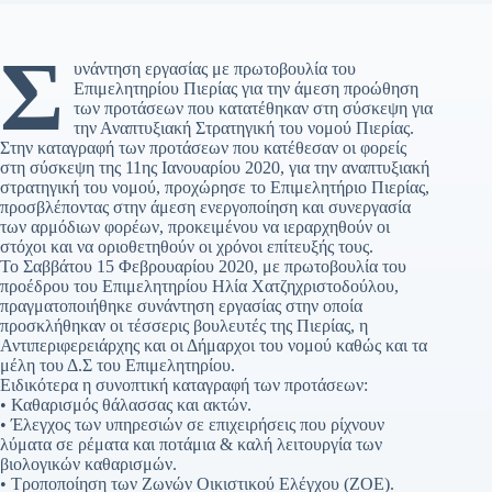
Σ
υνάντηση εργασίας με πρωτοβουλία του
Επιμελητηρίου Πιερίας για την άμεση προώθηση
των προτάσεων που κατατέθηκαν στη σύσκεψη για
την Αναπτυξιακή Στρατηγική του νομού Πιερίας.
Στην καταγραφή των προτάσεων που κατέθεσαν οι φορείς
στη σύσκεψη της 11ης Ιανουαρίου 2020, για την αναπτυξιακή
στρατηγική του νομού, προχώρησε το Επιμελητήριο Πιερίας,
προσβλέποντας στην άμεση ενεργοποίηση και συνεργασία
των αρμόδιων φορέων, προκειμένου να ιεραρχηθούν οι
στόχοι και να οριοθετηθούν οι χρόνοι επίτευξής τους.
Το Σαββάτου 15 Φεβρουαρίου 2020, με πρωτοβουλία του
προέδρου του Επιμελητηρίου Ηλία Χατζηχριστοδούλου,
πραγματοποιήθηκε συνάντηση εργασίας στην οποία
προσκλήθηκαν οι τέσσερις βουλευτές της Πιερίας, η
Αντιπεριφερειάρχης και οι Δήμαρχοι του νομού καθώς και τα
μέλη του Δ.Σ του Επιμελητηρίου.
Ειδικότερα η συνοπτική καταγραφή των προτάσεων:
• Καθαρισμός θάλασσας και ακτών.
• Έλεγχος των υπηρεσιών σε επιχειρήσεις που ρίχνουν
λύματα σε ρέματα και ποτάμια & καλή λειτουργία των
βιολογικών καθαρισμών.
• Τροποποίηση των Ζωνών Οικιστικού Ελέγχου (ΖΟΕ).