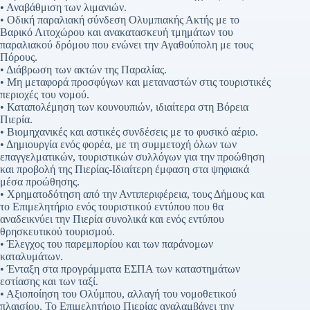
• Αναβάθμιση των λιμανιών.
• Οδική παραλιακή σύνδεση Ολυμπιακής Ακτής με το
Βαρικό Λιτοχώρου και ανακατασκευή τμημάτων του
παραλιακού δρόμου που ενώνει την Αγαθούπολη με τους
Πόρους.
• Διάβρωση των ακτών της Παραλίας.
• Μη μεταφορά προσφύγων και μεταναστών στις τουριστικές
περιοχές του νομού.
• Καταπολέμηση των κουνουπιών, ιδιαίτερα στη Βόρεια
Πιερία.
• Βιομηχανικές και αστικές συνδέσεις με το φυσικό αέριο.
• Δημιουργία ενός φορέα, με τη συμμετοχή όλων των
επαγγελματικών, τουριστικών συλλόγων για την προώθηση
και προβολή της Πιερίας-Ιδιαίτερη έμφαση στα ψηφιακά
μέσα προώθησης.
• Χρηματοδότηση από την Αντιπεριφέρεια, τους Δήμους και
το Επιμελητήριο ενός τουριστικού εντύπου που θα
αναδεικνύει την Πιερία συνολικά και ενός εντύπου
θρησκευτικού τουρισμού.
• Έλεγχος του παρεμπορίου και των παράνομων
καταλυμάτων.
• Ένταξη στα προγράμματα ΕΣΠΑ των καταστημάτων
εστίασης και των ταξί.
• Αξιοποίηση του Ολύμπου, αλλαγή του νομοθετικού
πλαισίου. Το Επιμελητήριο Πιερίας αναλαμβάνει την