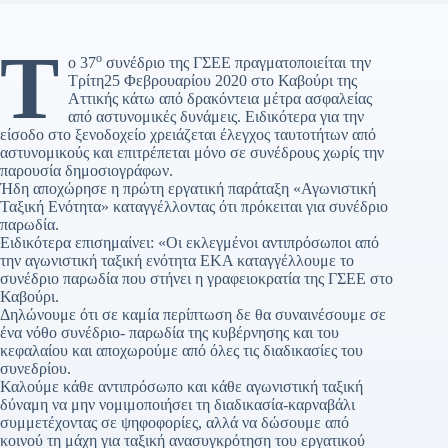
Τ
ο
ο 37
συνέδριο της ΓΣΕΕ πραγματοποιείται την
Τρίτη25 Φεβρουαρίου 2020 στο Καβούρι της
Αττικής κάτω από δρακόντεια μέτρα ασφαλείας
από αστυνομικές δυνάμεις. Ειδικότερα για την
είσοδο στο ξενοδοχείο χρειάζεται έλεγχος ταυτοτήτων από
αστυνομικούς και επιτρέπεται μόνο σε συνέδρους χωρίς την
παρουσία δημοσιογράφων.
Ήδη αποχώρησε η πρώτη εργατική παράταξη «Αγωνιστική
Ταξική Ενότητα» καταγγέλλοντας ότι πρόκειται για συνέδριο
παρωδία.
Ειδικότερα επισημαίνει: «Οι εκλεγμένοι αντιπρόσωποι από
την αγωνιστική ταξική ενότητα ΕΚΑ καταγγέλλουμε το
συνέδριο παρωδία που στήνει η γραφειοκρατία της ΓΣΕΕ στο
Καβούρι.
Δηλώνουμε ότι σε καμία περίπτωση δε θα συναινέσουμε σε
ένα νόθο συνέδριο- παρωδία της κυβέρνησης και του
κεφαλαίου και αποχωρούμε από όλες τις διαδικασίες του
συνεδρίου.
Καλούμε κάθε αντιπρόσωπο και κάθε αγωνιστική ταξική
δύναμη να μην νομιμοποιήσει τη διαδικασία-καρναβάλι
συμμετέχοντας σε ψηφοφορίες, αλλά να δώσουμε από
κοινού τη μάχη για ταξική ανασυγκρότηση του εργατικού