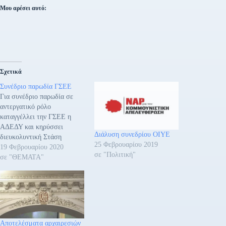
Μου αρέσει αυτό:
Σχετικά
Συνέδριο παρωδία ΓΣΕΕ
Για συνέδριο παρωδία σε
αντεργατικό ρόλο
καταγγέλλει την ΓΣΕΕ η
ΑΔΕΔΥ και κηρύσσει
Διάλυση συνεδρίου ΟΙΥΕ
διευκολυντική Στάση
25 Φεβρουαρίου 2019
Εργασίας την Τρίτη, 25
19 Φεβρουαρίου 2020
σε "Πολιτική"
Φεβρουαρίου 2020, από τις
σε "ΘΕΜΑΤΑ"
12:00 μέχρι τη λήξη του
ωραρίου και καλεί σε
συμμετοχή στη
συγκέντρωση στο Καβούρι,
στο ξενοδοχείο «Απόλλων»
όπου εξαγγέλθηκε ότι θα
Αποτελέσματα αρχαιρεσιών