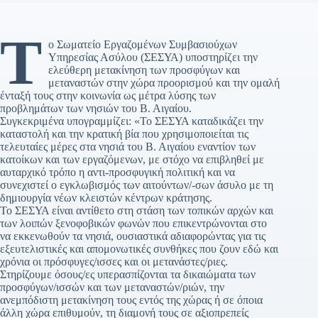
Τ
ο Σωματείο Εργαζομένων Συμβασιούχων
Υπηρεσίας Ασύλου (ΣΕΣΥΑ) υποστηρίζει την
ελεύθερη μετακίνηση των προσφύγων και
μεταναστών στην χώρα προορισμού και την ομαλή
ένταξή τους στην κοινωνία ως μέτρα λύσης των
προβλημάτων των νησιών του Β. Αιγαίου.
Συγκεκριμένα υπογραμμίζει: «Το ΣΕΣΥΑ καταδικάζει την
καταστολή και την κρατική βία που χρησιμοποιείται τις
τελευταίες μέρες στα νησιά του Β. Αιγαίου εναντίον των
κατοίκων και των εργαζόμενων, με στόχο να επιβληθεί με
αυταρχικό τρόπο η αντι-προσφυγική πολιτική και να
συνεχιστεί ο εγκλωβισμός των αιτούντων/-σων άσυλο με τη
δημιουργία νέων κλειστών κέντρων κράτησης.
Το ΣΕΣΥΑ είναι αντίθετο στη στάση των τοπικών αρχών και
των λοιπών ξενοφοβικών φωνών που επικεντρώνονται στο
να εκκενωθούν τα νησιά, ουσιαστικά αδιαφορώντας για τις
εξευτελιστικές και απομονωτικές συνθήκες που ζουν εδώ και
χρόνια οι πρόσφυγες/ισσες και οι μετανάστες/ριες.
Στηρίζουμε όσους/ες υπερασπίζονται τα δικαιώματα των
προσφύγων/ισσών και των μεταναστών/ριών, την
ανεμπόδιστη μετακίνηση τους εντός της χώρας ή σε όποια
άλλη χώρα επιθυμούν, τη διαμονή τους σε αξιοπρεπείς