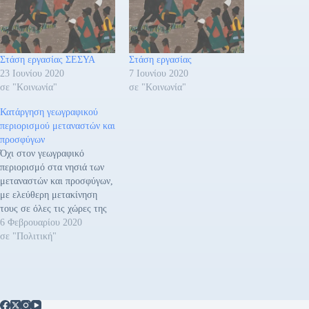
Στάση εργασίας ΣΕΣΥΑ
Στάση εργασίας
23 Ιουνίου 2020
7 Ιουνίου 2020
σε "Κοινωνία"
σε "Κοινωνία"
Κατάργηση γεωγραφικού
περιορισμού μεταναστών και
προσφύγων
Όχι στον γεωγραφικό
περιορισμό στα νησιά των
μεταναστών και προσφύγων,
με ελεύθερη μετακίνηση
τους σε όλες τις χώρες της
Ευρώπης, τονίζει το Νέο
6 Φεβρουαρίου 2020
Αριστερό Ρεύμα (ΝΑΡ) με
σε "Πολιτική"
αφορμή τα γεγονότα στο
Βόρειο Αιγαίο. Ακόμη
επισημαίνει: «Το ΝΑΡ για
την Κομμουνιστική
Απελευθέρωση καταγγέλλει