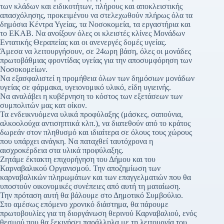
των κλάδων και ειδικοτήτων, πλήρους και αποκλειστικής
απασχόλησης, προκειμένου να στελεχωθούν πλήρως όλα τα
δημόσια Κέντρα Υγείας, τα Νοσοκομεία, τα εργαστήρια και
το ΕΚΑΒ. Να ανοίξουν όλες οι κλειστές κλίνες Μονάδων
Εντατικής Θεραπείας και οι ανενεργές δομές υγείας.
Άμεσα να λειτουργήσουν, σε 24ωρη βάση, όλες οι μονάδες
πρωτοβάθμιας φροντίδας υγείας για την αποσυμφόρηση των
Νοσοκομείων.
Να εξασφαλιστεί η προμήθεια όλων των δημόσιων μονάδων
υγείας σε φάρμακα, υγειονομικό υλικό, είδη υγιεινής.
Να αναλάβει η κυβέρνηση το κόστος των εξετάσεων των
συμπολιτών μας κατ οίκον.
Τα ενδεικνυόμενα υλικά προφύλαξης (μάσκες, σαπούνια,
αλκοολούχα αντισηπτικά κλπ.), να διατεθούν από το κράτος
δωρεάν στον πληθυσμό και ιδιαίτερα σε όλους τους χώρους
που υπάρχει ανάγκη. Να παταχθεί ταυτόχρονα η
αισχροκέρδεια στα υλικά προφύλαξης.
Ζητάμε έκτακτη επιχορήγηση του Δήμου και του
Καρναβαλικού Οργανισμού. Την αποζημίωση των
καρναβαλικών πληρωμάτων και των επαγγελματιών που θα
υποστούν οικονομικές συνέπειες από αυτή τη ματαίωση.
Την πρόταση αυτή θα βάλουμε στο Δημοτικό Συμβούλιο.
Στο αμέσως επόμενο χρονικό διάστημα, θα πάρουμε
πρωτοβουλίες για τη διοργάνωση θερινού Καρναβαλιού, ενός
θεσμού που θα ξεκινήσει παράλληλα με τη λειτουργία του