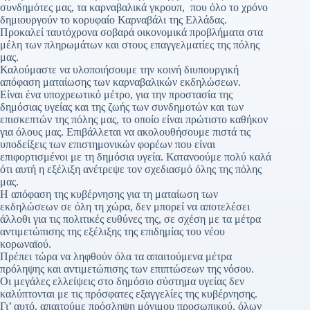
συνδημότες μας, τα καρναβαλικά γκρουπ, που όλο το χρόνο
δημιουργούν το κορυφαίο Καρναβάλι της Ελλάδας.
Προκαλεί ταυτόχρονα σοβαρά οικονομικά προβλήματα στα
μέλη των πληρωμάτων και στους επαγγελματίες της πόλης
μας.
Καλούμαστε να υλοποιήσουμε την κοινή διυπουργική
απόφαση ματαίωσης των καρναβαλικών εκδηλώσεων.
Είναι ένα υποχρεωτικό μέτρο, για την προστασία της
δημόσιας υγείας και της ζωής των συνδημοτών και των
επισκεπτών της πόλης μας, το οποίο είναι πρώτιστο καθήκον
για όλους μας. Επιβάλλεται να ακολουθήσουμε πιστά τις
υποδείξεις των επιστημονικών φορέων που είναι
επιφορτισμένοι με τη δημόσια υγεία. Κατανοούμε πολύ καλά
ότι αυτή η εξέλιξη ανέτρεψε τον σχεδιασμό όλης της πόλης
μας.
Η απόφαση της κυβέρνησης για τη ματαίωση των
εκδηλώσεων σε όλη τη χώρα, δεν μπορεί να αποτελέσει
άλλοθι για τις πολιτικές ευθύνες της, σε σχέση με τα μέτρα
αντιμετώπισης της εξέλιξης της επιδημίας του νέου
κορωναϊού.
Πρέπει τώρα να ληφθούν όλα τα απαιτούμενα μέτρα
πρόληψης και αντιμετώπισης των επιπτώσεων της νόσου.
Οι μεγάλες ελλείψεις στο δημόσιο σύστημα υγείας δεν
καλύπτονται με τις πρόσφατες εξαγγελίες της κυβέρνησης.
Γι’ αυτό, απαιτούμε πρόσληψη μόνιμου προσωπικού, όλων