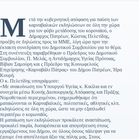
Μ
ετά την κυβερνητική απόφαση για παύση των
καρναβαλικών εκδηλώσεων σε όλη την χώρα
για τον φόβο μετάδοσης του κοροναϊού, ο
Δήμαρχος Πατρέων, Κώστας Πελετίδης,
προέβη σε δηλώσεις προς τα ΜΜΕ, λίγη ώρα πριν την
έκτακτη συνεδρίαση του Δημοτικού Συμβουλίου για το θέμα.
Στη συνέντευξη παραβρέθηκαν ο Πρόεδρος του Δημοτικού
Συμβουλίου, Π. Μελάς, η Αντιδήμαρχος Υγείας Πρόνοιας,
Βίβιαν Σαμούρη και ς Πρόεδρο της Κοινωφελούς
Επιχείρησης «Καρναβάλι Πάτρας» του Δήμου Πατρέων, Ήρα
Κουρή.
Ο κ. Πελετίδης υπογράμμισε:
«Με ανακοίνωση του Υπουργού Υγείας κ. Κικίλια και εν
συνεχεία μέσω Κοινής Διυπουργικής Απόφασης και Πράξης
Νομοθετικού περιεχομένου, ενημερωθήκαμε ότι
ματαιώνονται οι Καρναβαλικές, πολιτιστικές, αθλητικές κλπ.
εκδηλώσεις σε όλη τη χώρα, ώστε να μην εξαπλωθεί
περαιτέρω ο κορωναϊός.
Η ματαίωση των εκδηλώσεων προκάλεσε αναστάτωση,
προκαλεί πικρία, δυσαρέσκεια και απογοήτευση στους
εργαζόμενους του Δήμου, σε όλους όσους πάλεψαν για να
έχουμε ένα αποτέλεσμα άξιο της πόλης μας. Στους