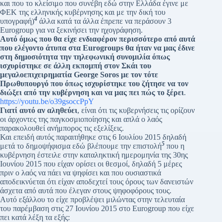
και που το κλείσιμο που συνέβη εδώ στην Ελλάδα έγινε με
ΦΕΚ της ελληνικής κυβέρνησης και με την δική του
4
υπογραφή)
άλλα κατά τα άλλα έπρεπε να περάσουν 3
Eurogroup για να ξεκινήσει την ηχογράφηση.
Αυτό όμως που θα είχε ενδιαφέρον περισσότερο από αυτά
που ελέγοντο άτυπα στα Eurogroups θα ήταν να μας έδινε
στη δημοσιότητα την τηλεφωνική συνομιλία όπως
ισχυρίστηκε σε άλλη εκπομπή στον Σκάι του
μεγαλοεπιχειρηματία George Soros με τον τότε
Πρωθυπουργό που όπως ισχυρίστηκε του ζήτησε να τον
διώξει από την κυβέρνηση και να μας πει πώς το ξέρει
.
https://youtu.be/o39gsoccPpY
Γιατί αυτό αν αληθεύει
, είναι ότι τις κυβερνήσεις τις ορίζουν
οι άρχοντες της παγκοσμιοποίησης και απλά ο λαός
παρακολουθεί ανήμπορος τις εξελίξεις.
Και επειδή αυτός παραιτήθηκε στις 6 Ιουλίου 2015 δηλαδή
5
μετά το δημοψήφισμα εδώ βλέπουμε την επιστολή
που η
κυβέρνηση έστειλε στην καταληκτική ημερομηνία της 30ης
Ιουνίου 2015 που είχαν ορίσει οι θεσμοί, δηλαδή 5 μέρες
πριν ο λαός να πάει να ψηφίσει και που ουσιαστικά
αποδεικνύεται ότι είχαν αποδεχτεί τους όρους των δανειστών
άσχετα από αυτά που έλεγαν στους ψηφοφόρους τους.
Αυτό εξάλλου το είχε προβλέψει μιλώντας στην τελευταία
του παρέμβαση στις 27 Ιουνίου 2015 στο Eurogroup που είχε
πει κατά λέξη τα εξής: