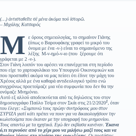
(…)
ἀ
ντισταθε
ῖ
τε σ
ὲ
μένα
ἀ
κόμα πο
ὺ
ἱ
στορ
ῶ
.
– Μιχάλης Κατσαρός
Μ
ε όρους σημειολογίας, το σημαίνον Γιάνης
(όπως ο Βαρουφάκης γραφεί το μικρό του
όνομα με ένα -ν-) είναι το σημαινόμενο της
λέξης Μ-ν-ημό-ν-ιο (που ξέρουμε ότι
γράφεται με 2 -ν-).
Στον Γιάνη λοιπόν του αρέσει να επανέρχεται στη περίοδο
που είχε το χαρτοφυλάκιο του Υπουργού Οικονομικών και
που προσπαθεί ακόμα να μας πείσει ότι έδινε την μάχη του
Χρέους αλλά με ένα καθαρά αντιδεολογικό τρόπο ενώ
συγχρόνως προετοίμαζε μια νέα συμφωνία που δεν θα την
ονόμαζε Μνημόνιο.
Αυτό εξ αλλού αποδεικνύεται από τις δηλώσεις του στον
1
δημοσιογράφο Παύλο Τσίμα στον Σκάι στις 21/2/2020
, όταν
του έλεγε:
«Συμπονώ τους πρώην συντρόφους μου στον
ΣΥΡΙΖΑ γιατί κάτι πρέπει να πουν για να δικαιολογήσουν την
κωλοτούμπα που έκαναν με την υπογραφή του μνημονίου.
Τους απαντώ με τα ηχητικά. Εγώ δεν εκβίασα κανέναν.
Έκανα
ό,τι περνούσε από το χέρι μου να μιλήσω μαζί τους και να
βρούμε λύσεις στο πλαίσιο της ευρωζώνης
. Οι προτάσεις