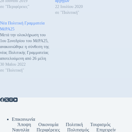
28 Ιουνίου 2019
αρχηγών
σε "Περιφέρειες"
22 Ιουλίου 2020
σε "Πολιτική"
Νέα Πολιτική Γραμματεία
ΜέΡΑ25
Μετά την ολοκλήρωση του
1ου Συνεδρίου του ΜέΡΑ25,
ανακοινώθηκε η σύνθεση της
νέας Πολιτικής Γραμματείας
αποτελούμενη από 26 μέλη
(λόγω ισοψηφίας δύο
30 Μαΐου 2022
μελών). Η νέα Πολιτική
σε "Πολιτική"
Γραμματεία αποτελείται από
τους εξής: Βαρουφάκης
Γιάνης Αλεξάκη Λίτσα
Βαρβαρέσσος – Δρόσος
Θεόδωρος Βελισσαρίου
Σίσσυ Βρεττού Ντέπυ
Γιαννουλάκη Αθηνά Ζαχάρος
Σάκης Καρακίτσου Μαρία
Επικοινωνία
Καρακώστα…
Άποψη
Οικονομία
Πολιτική
Τουρισμός
Ναυτιλία
Περιφέρειες
Πολιτισμός
Επιχειρείν