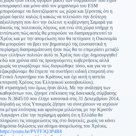
η χώρα ήταν εκτός αγορών βάσει των συμβάσεων που είχαν
υπογραφτεί και μόνο από τον μηχανισμό του ESM
μπορούσαμε να δανειζόμαστε ως χώρα και ξέροντας ότι η
χώρα όφειλε καλώς ή κακώς να τελειώσει την δεύτερη
αξιολόγηση που δεν την έκλεινε η κυβέρνηση Σαμαρά για
δικούς της πολιτικούς λόγους, και ενώ στη χώρα υπήρχε η
εντύπωση πώς αυτός θα μπορούσε να διαπραγματευτεί το
Χρέος και με την απομείωση που θα πετύχαινε η Οικονομία
θα μπορούσε να βρει τον βηματισμό της (ουσιαστικά η
περίφημη διαπραγμάτευση ήταν πώς θα το επιμερίσει μεταξύ
των ελλήνων πολιτών αυτό το Χρέος που είχε δημιουργηθεί
εδώ και χρόνια από τις προηγούμενες κυβερνήσεις αλλά
χωρίς να γνωρίζουμε πώς διογκώθηκε τόσο, και για να το
εξακριβώναμε θα έπρεπε να συστήσει ειδική επιτροπή στο
Γενικό Λογιστήριο του Κράτους και όχι αυτή η αστεία
επιτροπή Χρέους του Ελληνικού κοινοβουλίου).
Η στρατηγική του όμως ήταν άλλη. Με την ανάληψη των
καθηκόντων του, ζήτησε επέκταση της δανειακής σύμβασης
του Ν.3845/10 που έληγε κανονικά στις 31 Δεκεμβρίου 2014,
δηλαδή ως νέος Υπουργός ζήτησε να συνεχίσουν να ισχύουν
τα μέτρα λιτότητας και αργότερα μιλώντας με την Κριστίν
Λαγκάρντ είπε την περίφημη φράση ότι η Ελλάδα θα
πληρώνει τις υποχρεώσεις της στο διηνεκές, χωρίς να κάνει
δημόσια δηλώσεις για αίτημα απομείωσης του Χρέους.
https://youtu.be/PVFF3Q3P4R8