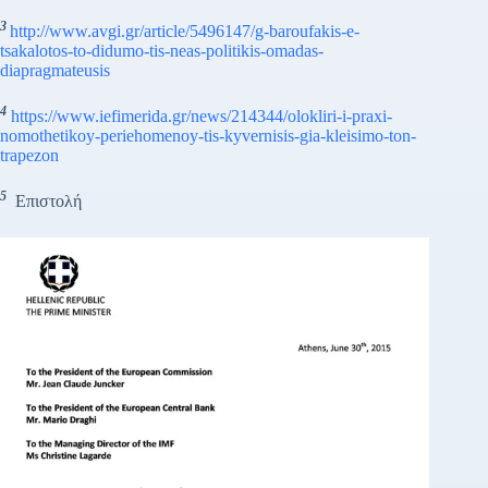
3
http://www.avgi.gr/article/5496147/g-baroufakis-e-
tsakalotos-to-didumo-tis-neas-politikis-omadas-
diapragmateusis
4
https://www.iefimerida.gr/news/214344/olokliri-i-praxi-
nomothetikoy-periehomenoy-tis-kyvernisis-gia-kleisimo-ton-
trapezon
5
Επιστολή