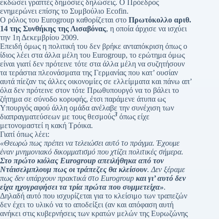
εκδώσει γραπτές δημόσιες δηλώσεις. Ο Πρόεδρος
ενημερώνει επίσης το Συμβούλιο Ecofin.
Ο ρόλος του Eurogroup καθορίζεται στο
Πρωτόκολλο αριθ.
14 της Συνθήκης της Λισαβόνας
, η οποία άρχισε να ισχύει
την 1η Δεκεμβρίου 2009.
Επειδή όμως η πολιτική του δεν βρήκε ανταπόκριση όπως ο
ίδιος λέει στα άλλα μέλη του Eurogroup, το ερώτημα όμως
είναι γιατί δεν πρότεινε τότε στα άλλα μέλη να συζητήσουν
τα τεράστια πλεονάσματα της Γερμανίας που κατ’ ουσίαν
αυτά πίεζαν τις άλλες οικονομίες σε ελλείμματα και πάνω απ’
όλα δεν πρότεινε στον τότε Πρωθυπουργό να το βάλει το
ζήτημα σε σύνοδο κορυφής, έτσι παράμενε άτυπα ως
Υπουργός αφού άλλη ομάδα ανέλαβε την συνέχιση των
3
διαπραγματεύσεων με τους θεσμούς
όπως είχε
μετονομαστεί η κακή Τρόικα.
Γιατί όπως λέει:
«Θεωρώ πως πρέπει να τελειώσει αυτό το πράγμα. Έχουμε
έναν μνημονιακό δικομματισμό που χτίζει πολιτικές σήμερα.
Στο πρώτο κιόλας Eurogroup απειλήθηκα από τον
Ντάισελμπλουμ πως οι τράπεζες θα κλείσουν
. Δεν ξέραμε
πως δεν υπάρχουν πρακτικά στο Eurogroup
και γι’ αυτό δεν
είχα ηχογραφήσει τα τρία πρώτα που συμμετείχα»
.
Δηλαδή αυτό που ισχυρίζεται για το κλείσιμο των τραπεζών
δεν έχει το υλικό να το αποδείξει (αν και απόφαση αυτή
ανήκει στις κυβερνήσεις των κρατών μελών της Ευρωζώνης