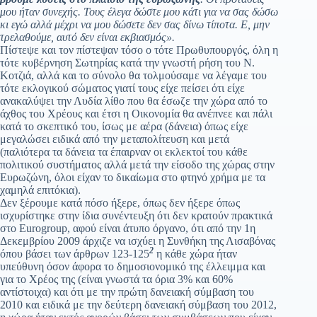
μου ήταν συνεχής. Τους έλεγα δώστε μου κάτι για να σας δώσω
κι εγώ αλλά μέχρι να μου δώσετε δεν σας δίνω τίποτα. Ε, μην
τρελαθούμε, αυτό δεν είναι εκβιασμός».
Πίστεψε και τον πίστεψαν τόσο ο τότε Πρωθυπουργός, όλη η
τότε κυβέρνηση Σωτηρίας κατά την γνωστή ρήση του Ν.
Κοτζιά, αλλά και το σύνολο θα τολμούσαμε να λέγαμε του
τότε εκλογικού σώματος γιατί τους είχε πείσει ότι είχε
ανακαλύψει την Λυδία λίθο που θα έσωζε την χώρα από το
άχθος του Χρέους και έτσι η Οικονομία θα ανέπνεε και πάλι
κατά το σκεπτικό του, ίσως με αέρα (δάνεια) όπως είχε
μεγαλώσει ειδικά από την μεταπολίτευση και μετά
(παλιότερα τα δάνεια τα έπαιρναν οι εκλεκτοί του κάθε
πολιτικού συστήματος αλλά μετά την είσοδο της χώρας στην
Ευρωζώνη, όλοι είχαν το δικαίωμα στο φτηνό χρήμα με τα
χαμηλά επιτόκια).
Δεν ξέρουμε κατά πόσο ήξερε, όπως δεν ήξερε όπως
ισχυρίστηκε στην ίδια συνέντευξη ότι δεν κρατούν πρακτικά
στο Eurogroup, αφού είναι άτυπο όργανο, ότι από την 1η
Δεκεμβρίου 2009 άρχιζε να ισχύει η Συνθήκη της Λισαβόνας
2
όπου βάσει των άρθρων 123-125
η κάθε χώρα ήταν
υπεύθυνη όσον άφορα το δημοσιονομικό της έλλειμμα και
για το Χρέος της (είναι γνωστά τα όρια 3% και 60%
αντίστοιχα) και ότι με την πρώτη δανειακή σύμβαση του
2010 και ειδικά με την δεύτερη δανειακή σύμβαση του 2012,