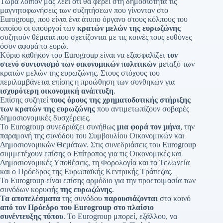
Τώρα λοιπόν μας λέει ότι θα φέρει στη δημοσιότητα τις
μαγνητοφωνήσεις των συζητήσεων που γίνονταν στο
Eurogroup, που είναι ένα άτυπο όργανο στους κόλπους του
οποίου οι υπουργοί των
κρατών μελών της ευρωζώνης
συζητούν θέματα που σχετίζονται με τις κοινές τους ευθύνες
όσον αφορά το ευρώ.
Κύριο καθήκον του Eurogroup είναι να εξασφαλίζει
τον
στενό συντονισμό των οικονομικών πολιτικών
μεταξύ των
κρατών μελών της ευρωζώνης. Στους στόχους του
περιλαμβάνεται επίσης η προώθηση των συνθηκών για
ισχυρότερη οικονομική ανάπτυξη
.
Επίσης συζητεί
τους όρους της χρηματοδοτικής στήριξης
των κρατών της ευρωζώνης
που αντιμετωπίζουν σοβαρές
δημοσιονομικές δυσχέρειες.
Το Eurogroup συνεδριάζει συνήθως
μια φορά τον μήνα
, την
παραμονή της συνόδου του Συμβουλίου Οικονομικών και
Δημοσιονομικών Θεμάτων. Στις συνεδριάσεις του Eurogroup
συμμετέχουν επίσης ο Επίτροπος για τις Οικονομικές και
Δημοσιονομικές Υποθέσεις, τη Φορολογία και τα Τελωνεία
και ο Πρόεδρος της Ευρωπαϊκής Κεντρικής Τράπεζας.
Το Eurogroup είναι επίσης αρμόδιο για την προετοιμασία των
συνόδων κορυφής
της ευρωζώνης
.
Τα αποτελέσματα
της συνόδου
παρουσιάζονται
στο κοινό
από τον Πρόεδρο του Eurogroup στο πλαίσιο
συνέντευξης τύπου
. Το Eurogroup μπορεί, εξάλλου, να