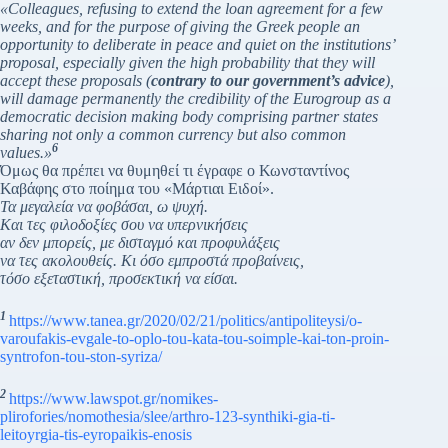
«Colleagues, refusing to extend the loan agreement for a few
weeks, and for the purpose of giving the Greek people an
opportunity to deliberate in peace and quiet on the institutions’
proposal, especially given the high probability that they will
accept these proposals (
contrary to our government’s advice
),
will damage permanently the credibility of the Eurogroup as a
democratic decision making body comprising partner states
sharing not only a common currency but also common
6
values.»
Όμως θα πρέπει να θυμηθεί τι έγραφε ο Κωνσταντίνος
Καβάφης στο ποίημα του «Μάρτιαι Ειδοί».
Τα μεγαλεία να φοβάσαι, ω ψυχή.
Και τες φιλοδοξίες σου να υπερνικήσεις
αν δεν μπορείς, με δισταγμό και προφυλάξεις
να τες ακολουθείς. Κι όσο εμπροστά προβαίνεις,
τόσο εξεταστική, προσεκτική να είσαι.
1
https://www.tanea.gr/2020/02/21/politics/antipoliteysi/o-
varoufakis-evgale-to-oplo-tou-kata-tou-soimple-kai-ton-proin-
syntrofon-tou-ston-syriza/
2
https://www.lawspot.gr/nomikes-
plirofories/nomothesia/slee/arthro-123-synthiki-gia-ti-
leitoyrgia-tis-eyropaikis-enosis