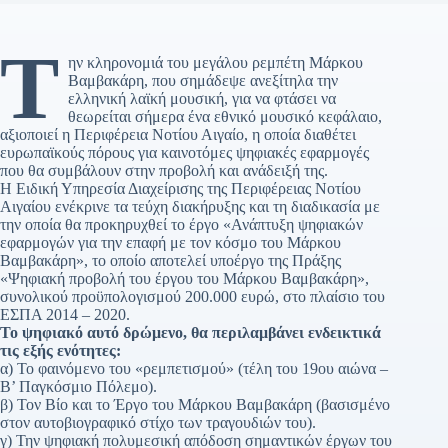
Τ
ην κληρονομιά του μεγάλου ρεμπέτη Μάρκου
Βαμβακάρη, που σημάδεψε ανεξίτηλα την
ελληνική λαϊκή μουσική, για να φτάσει να
θεωρείται σήμερα ένα εθνικό μουσικό κεφάλαιο,
αξιοποιεί η Περιφέρεια Νοτίου Αιγαίο, η οποία διαθέτει
ευρωπαϊκούς πόρους για καινοτόμες ψηφιακές εφαρμογές
που θα συμβάλουν στην προβολή και ανάδειξή της.
Η Ειδική Υπηρεσία Διαχείρισης της Περιφέρειας Νοτίου
Αιγαίου ενέκρινε τα τεύχη διακήρυξης και τη διαδικασία με
την οποία θα προκηρυχθεί το έργο «Ανάπτυξη ψηφιακών
εφαρμογών για την επαφή με τον κόσμο του Μάρκου
Βαμβακάρη», το οποίο αποτελεί υποέργο της Πράξης
«Ψηφιακή προβολή του έργου του Μάρκου Βαμβακάρη»,
συνολικού προϋπολογισμού 200.000 ευρώ, στο πλαίσιο του
ΕΣΠΑ 2014 – 2020.
Το ψηφιακό αυτό δρώμενο, θα περιλαμβάνει ενδεικτικά
τις εξής ενότητες:
α) Το φαινόμενο του «ρεμπετισμού» (τέλη του 19ου αιώνα –
Β’ Παγκόσμιο Πόλεμο).
β) Τον Βίο και το Έργο του Μάρκου Βαμβακάρη (βασισμένο
στον αυτοβιογραφικό στίχο των τραγουδιών του).
γ) Την ψηφιακή πολυμεσική απόδοση σημαντικών έργων του