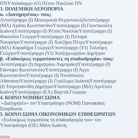
ΠΝΥποναύαρχο (Ο) Πέτσο Νικόλαο ΠΝ
3. ΠΟΛΕΜΙΚΗ ΑΕΡΟΠΟΡΙΑ
α. «Διατηρητέους» τους:
Αντιπτέραρχο (Ι) Μπουρολιά ΘεμιστοκλήΑντιπτέραρχο
(ΜΑ) Αράπη ΚωνσταντίνοΥποπτέραρχο (Ι) Γκοντικούλη
ΙωάννηΥποπτέραρχο (Ι) Ρέτσα ΝικόλαοΥποπτέραρχο (Ι)
Φασούλα ΓεώργιοΥποπτέραρχο (Ι) Πιτταρά
ΝικηφόροΥποπτέραρχο (Ι) Χατζήρη ΠέτροΥποπτέραρχο
(ΜΑ) Καραδήμα ΓεώργιοΥποπτέραρχο (ΥΙ) Τολούμη
ΓεώργιοΥποπτέραρχο (ΥΙ) Χατζηγεωργίου Δημήτριο
β. «Ευδοκίμως τερματίσαντες τη σταδιοδρομία» τους:
Αντιπτέραρχο (Ι) Δημητρίου ΛαμπράκηΥποπτέραρχο (Ι)
Γιάνναρο ΚωνσταντίνοΥποπτέραρχο (Ι) Άγγο
ΚωνσταντίνοΥποπτέραρχο (Ι) Ντινόπουλο
ΑθανάσιοΥποπτέραρχο (Ι) Γερόλυμο ΙωάννηΥποπτέραρχο
(Ι) Τσιρογιαννίδη ΔημήτριοΥποπτέραρχο (ΜΑ) Αρνέλλο
ΙωάννηΥποπτέραρχο (ΕΑ) Βαγενά Γεώργιο
4. ΚΟΙΝΟ ΝΟΜΙΚΟ ΣΩΜΑ
«Διατηρητέο» τον Υποστράτηγο (ΝΟΜ) Γιαννακάκη
Σπυρίδωνα.
5. ΚΟΙΝΟ ΣΩΜΑ ΟΙΚΟΝΟΜΙΚΩΝ ΕΠΙΘΕΩΡΗΤΩΝ
«Ευδοκίμως τερματίσας τη σταδιοδρομία του» τον
Υποστράτηγο (ΟΕ) Μάνο Ιωάννη.