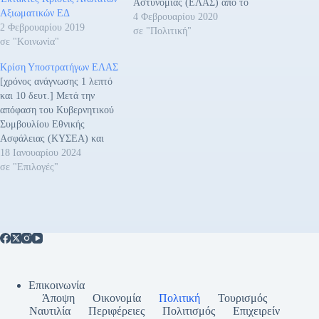
Αστυνομίας (ΕΛΑΣ) από το
Αξιωματικών ΕΔ
Ανώτατο Συμβούλιο του
4 Φεβρουαρίου 2020
2 Φεβρουαρίου 2019
Σώματος, υπό την Προεδρία
σε "Πολιτική"
σε "Κοινωνία"
του Αρχηγού της Ελληνικής
Αστυνομίας, Αντιστρατήγου
Κρίση Υποστρατήγων ΕΛΑΣ
Μιχαήλ Καραμαλάκη και τη
[χρόνος ανάγνωσης 1 λεπτό
συμμετοχή των
και 10 δευτ.] Μετά την
Αντιστρατήγων του Σώματος
απόφαση του Κυβερνητικού
Ανδρέα Δασκαλάκη και
Συμβουλίου Εθνικής
Κωνσταντίνου Σκούμα.
Ασφάλειας (ΚΥΣΕΑ) και
Ειδικότερα, το Ανώτατο
την επιλογή νέου Αρχηγού
18 Ιανουαρίου 2024
Συμβούλιο: Έκρινε
της Ελληνικής Αστυνομίας
σε "Επιλογές"
προακτέους στο…
(ΕΛΑΣ), κατόπιν
Προεδρικού Διατάγματος
που εκδόθηκε, τέθηκαν σε
αυτεπάγγελτη αποστρατεία,
ως ευδοκίμως τερματίσαντες
τη σταδιοδρομία τους, οι
κατωτέρω Αντιστράτηγοι, ως
ακολούθως:Γεώργιος
Επικοινωνία
Δούβαλης, στον οποίο
Άποψη
Οικονομία
Πολιτική
Τουρισμός
απονέμεται ο…
Ναυτιλία
Περιφέρειες
Πολιτισμός
Επιχειρείν