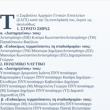
Τ
ο Συμβούλιο Αρχηγών Γενικών Επιτελείων
(ΣΑΓΕ) κατά την 5η συνεδρίασή του, έκρινε ως
ακολούθως:
1. ΣΤΡΑΤΟ ΞΗΡΑΣ
α. «Διατηρητέους» τους:
Αντιστράτηγο (ΠΒ) Κούτρα ΚωνσταντίνοΑντιστράτηγο (ΤΘ)
Παπαδόπουλο Βασίλειο
β. «Ευδοκίμως τερματίσαντες τη σταδιοδρομία» τους:
Αντιστράτηγο (ΤΘ) Μπονώρα ΔημήτριοΑντιστράτηγο (ΠΖ)
Μασούρα ΚωνσταντίνοΑντιστράτηγο (ΠΖ) Δημητρόπουλο
Γεώργιο
2. ΠΟΛΕΜΙΚΟ ΝΑΥΤΙΚΟ
α. «Διατηρητέους» τους:
Υποναύαρχο Δρυμούση Ιωάννη ΠΝΥποναύαρχο
Καμπουράκη Γεώργιο ΠΝΥποναύαρχο Κατάρα Δημήτριο –
Ελευθέριο ΠΝΥποναύαρχο Καβουλάκο Δημήτριο
ΠΝΥποναύαρχο (Μ) Μπαμπλένη Γεώργιο ΠΝΥποναύαρχο
(Μ) Σούφρα Δημήτριο ΠΝΥποναύαρχο (ΥΙ) Δαμιανό
Δημοσθένη ΠΝ
β. «Ευδοκίμως τερματίσαντες τη σταδιοδρομία» τους:
Αντιναύαρχο (Μ) Αλεξόπουλο Αριστείδη ΠΝΥποναύαρχο
Χατζάκη Παναγιώτη ΠΝΥποναύαρχο Παππά Βελισσάριο