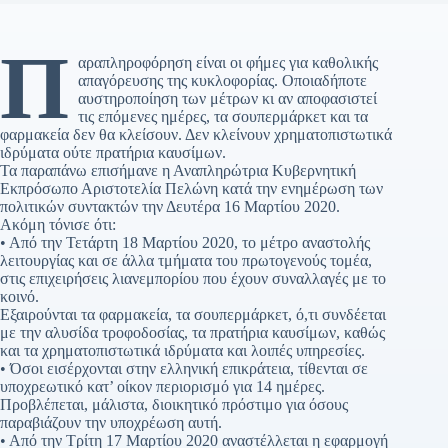
Π
αραπληροφόρηση είναι οι φήμες για καθολικής
απαγόρευσης της κυκλοφορίας. Οποιαδήποτε
αυστηροποίηση των μέτρων κι αν αποφασιστεί
τις επόμενες ημέρες, τα σουπερμάρκετ και τα
φαρμακεία δεν θα κλείσουν. Δεν κλείνουν χρηματοπιστωτικά
ιδρύματα ούτε πρατήρια καυσίμων.
Τα παραπάνω επισήμανε η Αναπληρώτρια Κυβερνητική
Εκπρόσωπο Αριστοτελία Πελώνη κατά την ενημέρωση των
πολιτικών συντακτών την Δευτέρα 16 Μαρτίου 2020.
Ακόμη τόνισε ότι:
• Από την Τετάρτη 18 Μαρτίου 2020, το μέτρο αναστολής
λειτουργίας και σε άλλα τμήματα του πρωτογενούς τομέα,
στις επιχειρήσεις λιανεμπορίου που έχουν συναλλαγές με το
κοινό.
Εξαιρούνται τα φαρμακεία, τα σουπερμάρκετ, ό,τι συνδέεται
με την αλυσίδα τροφοδοσίας, τα πρατήρια καυσίμων, καθώς
και τα χρηματοπιστωτικά ιδρύματα και λοιπές υπηρεσίες.
• Όσοι εισέρχονται στην ελληνική επικράτεια, τίθενται σε
υποχρεωτικό κατ’ οίκον περιορισμό για 14 ημέρες.
Προβλέπεται, μάλιστα, διοικητικό πρόστιμο για όσους
παραβιάζουν την υποχρέωση αυτή.
• Από την Τρίτη 17 Μαρτίου 2020 αναστέλλεται η εφαρμογή