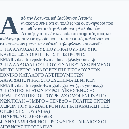
Α
πό την Αστυνομική Διεύθυνση Αττικής
ανακοινώθηκε ότι οι πολίτες και οι συνήγοροι που
απευθύνονται στην Διεύθυνση Αλλοδαπών
Αττικής για την διεκπεραίωση αιτήματός τους και
ανάλογα με την κατηγορία που εμπίπτει αυτό, καλούνται να
επικοινωνούν μέσω των κάτωθι τηλεφώνων και e-mail:
1. ΓΙΑ ΑΛΛΟΔΑΠΟΥΣ ΠΟΥ ΚΡΑΤΟΥΝΤΑΙ ΥΠΟ
ΚΑΘΕΣΤΩΣ ΔΙΟΙΚΗΤΙΚΗΣ ΕΠΙΣΤΡΟΦΗΣ
EMAIL: dala-tm.epistrofwn-aithmata@astynomia.gr
2. ΓΙΑ ΑΛΛΟΔΑΠΟΥΣ ΠΟΥ ΕΙΝΑΙ ΚΑΤΑΧΩΡΗΜΕΝΟΙ
ΜΕ ΤΟ ΜΕΤΡΟ ΑΠΑΓΟΡΕΥΣΗΣ ΕΙΣΟΔΟΥ ΣΤΟΝ
ΕΘΝΙΚΟ ΚΑΤΑΛΟΓΟ ΑΝΕΠΙΘΥΜΗΤΩΝ
ΑΛΛΟΔΑΠΩΝ ΚΑΙ ΣΤΟ ΣΥΣΤΗΜΑ ΣΕΝΓΚΕΝ
EMAIL: dala-tm.epistrofwn-gr.diagrafwn@astynomia.gr
3. ΠΟΛΙΤΕΣ ΚΡΑΤΩΝ ΕΥΡΩΠΑΪΚΗΣ ΈΝΩΣΗΣ –
ΠΟΛΙΤΕΣ ΥΠΗΚΟΟΙ ΤΟΥΡΚΙΑΣ ΟΜΟΓΕΝΕΙΣ ΑΠΟ
ΚΩΝ/ΠΟΛΗ – ΊΜΒΡΟ – ΤΕΝΕΔΟ – ΠΟΛΙΤΕΣ ΤΡΙΤΩΝ
ΧΩΡΩΝ ΠΟΥ ΕΝΔΙΑΦΕΡΟΝΤΑΙ ΓΙΑ ΠΑΡΑΤΑΣΗ ΤΗΣ
ΘΕΩΡΗΣΗΣ ΤΟΥ (VISA)
ΤΗΛΕΦΩΝΟ: 2103405828
4. ΑΝΑΓΝΩΡΙΣΜΕΝΟΙ ΠΡΟΣΦΥΓΕΣ – ΔΙΚΑΙΟΥΧΟΙ
ΔΙΕΘΝΟΥΣ ΠΡΟΣΤΑΣΙΑΣ