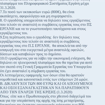
πλατφόρμα του Πληροφοριακού Συστήματος Εργάνη μέχρι
31.3.2020.
7.Το ποσό των οκτακοσίων ευρώ (800€), θα είναι
ακατάσχετο, αφορολόγητο και μη συμψηφιστέο.
8. Ο εργοδότης υποχρεούται να δηλώσει τους εργαζόμενους
που τελούν σε αναστολή οι συμβάσεις εργασίας τους στο ΠΣ
ΕΡΓΑΝΗ και να το γνωστοποιήσει ταυτόχρονα και στους
εργαζόμενους του.
9.Στη περίπτωση που ο εργοδότης δεν δηλώσει τους
εργαζόμενους που τελούν σε αναστολή οι συμβάσεις
εργασίας τους στο Π.Σ ΕΡΓΑΝΗ, θα αποκλείεται από την
υπαγωγή του στα ευεργετικά μέτρα αναστολής οφειλών,
δόσεων και καταβολών προς το δημόσιο.
10.Ο εργαζόμενος για να λάβει την οικονομική ενίσχυση, θα
δηλώνει σε ηλεκτρονική πλατφόρμα που θα τηρείται για αυτό
τον σκοπό στη Γενική Γραμματεία Εργασίας του Υπουργείου
ότι έχει ανασταλεί η σύμβαση εργασίας του.
Οι λεπτομέρειες εφαρμογής των όσων είπα θα οριστούν
νομοθετικά και κανονιστικά εντός των επόμενων 24 ωρών.
Β. ΔΙΚΑΙΟΥΧΟΙ ΤΩΝ 800 ΕΥΡΩ ΚΑΙ ΟΙ ΑΠΟΛΥΜΕΝΟΙ
ΚΑΙ ΟΣΟΙ ΕΞΑΝΑΓΚΑΣΤΗΚΑΝ ΝΑ ΠΑΡΑΙΤΗΘΟΥΝ
ΑΠΟ ΤΗΝ ΕΝΑΡΞΗ ΤΗΣ ΚΡΙΣΗΣ (1.3.2020)
Όπως είπε και ο Πρωθυπουργός στο χθεσινό διάγγελμά του
και για την υπεράσπιση της αρχής της ίσης μεταχείρισης,
δικαιούχοι της έκτακτης οικονομικής ενίσχυσης των 800