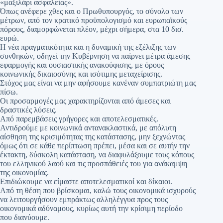
«μαξιλάρι ασφαλείας».
Όπως ανέφερε χθες και ο Πρωθυπουργός, το σύνολο των
μέτρων, από τον κρατικό προϋπολογισμό και ευρωπαϊκούς
πόρους, διαμορφώνεται πλέον, μέχρι σήμερα, στα 10 δισ.
ευρώ.
Η νέα πραγματικότητα και η δυναμική της εξέλιξης των
συνθηκών, οδηγεί την Κυβέρνηση να παίρνει μέτρα άμεσης
εφαρμογής και ουσιαστικής ανακούφισης, με όρους
κοινωνικής δικαιοσύνης και ισότιμης μεταχείρισης.
Στόχος μας είναι να μην αφήσουμε κανέναν συμπατριώτη μας
πίσω.
Οι προσαρμογές μας χαρακτηρίζονται από άμεσες και
δραστικές λύσεις.
Από παρεμβάσεις γρήγορες και αποτελεσματικές.
Αντιδρούμε με κοινωνικά αντανακλαστικά, με απόλυτη
αίσθηση της κρισιμότητας της κατάστασης, μην ξεχνώντας
όμως ότι σε κάθε περίπτωση πρέπει, μέσα και σε αυτήν την
έκτακτη, δύσκολη κατάσταση, να διαφυλάξουμε τους κόπους
του ελληνικού λαού και τις προσπάθειές του για ανάκαμψη
της οικονομίας.
Επιδιώκουμε να είμαστε αποτελεσματικοί και δίκαιοι.
Από τη θέση που βρίσκομαι, καλώ τους οικονομικά ισχυρούς
να λειτουργήσουν εμπράκτως αλληλέγγυα προς τους
οικονομικά αδύναμους, κυρίως αυτή την κρίσιμη περίοδο
που διανύουμε.