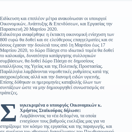
Ειδίκευση και επιπλέον μέτρα ανακοίνωσαν οι υπουργοί
Οικονομικών, Ανάπτυξης & Επενδύσεων, και Εργασίας την
Παρασκευή 20 Μαρτίου 2020.
Ειδικότερα αναφέρθηκε η έκτακτη οικονομική ενίσχυση των
800 ευρώ θα δοθεί και σε ελεύθερους επαγγελματίες και σε
όσους έχασαν την δουλειά τους από 1η Μαρτίου έως 17
Μαρτίου 2020, το δώρο Πάσχα στο ιδιωτικό τομέα θα δοθεί
το καλοκαίρι, δυνατότητα κατάργησης συλλογικών
συμβάσεων, θα δοθεί δώρο Πάσχα σε δημοσίους
υπαλλήλους της Υγείας και της Πολιτικής Προστασίας.
Παράλληλα λαμβάνονται νομοθετικές ρυθμίσεις κατά της
αισχροκέρδειας αλλά και την διανομή ειδών υγιεινής.
Επίσης δόθηκαν οι ημερομηνίες καταβολής όλων των
συντάξεων ώστε να μην δημιουργηθεί συνωστισμός σε
τράπεζες.
Σ
υγκεκριμένα ο υπουργός Οικονομικών κ.
Χρήστος Σταϊκούρας δήλωσε:
Λαμβάνοντας τα νέα δεδομένα, τα οποία
ενισχύουν τους βαθμούς ευελιξίας μας για να
στηρίξουμε τον κόσμο της εργασίας και της παραγωγής, και
σε συνέχεια του χθεσινού διαγγέλματος του Πρωθυπουργού