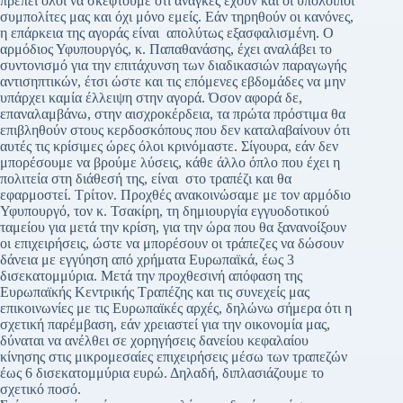
πρέπει όλοι να σκεφτούμε ότι ανάγκες έχουν και οι υπόλοιποι
συμπολίτες μας και όχι μόνο εμείς. Εάν τηρηθούν οι κανόνες,
η επάρκεια της αγοράς είναι απολύτως εξασφαλισμένη. Ο
αρμόδιος Υφυπουργός, κ. Παπαθανάσης, έχει αναλάβει το
συντονισμό για την επιτάχυνση των διαδικασιών παραγωγής
αντισηπτικών, έτσι ώστε και τις επόμενες εβδομάδες να μην
υπάρχει καμία έλλειψη στην αγορά. Όσον αφορά δε,
επαναλαμβάνω, στην αισχροκέρδεια, τα πρώτα πρόστιμα θα
επιβληθούν στους κερδοσκόπους που δεν καταλαβαίνουν ότι
αυτές τις κρίσιμες ώρες όλοι κρινόμαστε. Σίγουρα, εάν δεν
μπορέσουμε να βρούμε λύσεις, κάθε άλλο όπλο που έχει η
πολιτεία στη διάθεσή της, είναι στο τραπέζι και θα
εφαρμοστεί. Τρίτον. Προχθές ανακοινώσαμε με τον αρμόδιο
Υφυπουργό, τον κ. Τσακίρη, τη δημιουργία εγγυοδοτικού
ταμείου για μετά την κρίση, για την ώρα που θα ξανανοίξουν
οι επιχειρήσεις, ώστε να μπορέσουν οι τράπεζες να δώσουν
δάνεια με εγγύηση από χρήματα Ευρωπαϊκά, έως 3
δισεκατομμύρια. Μετά την προχθεσινή απόφαση της
Ευρωπαϊκής Κεντρικής Τραπέζης και τις συνεχείς μας
επικοινωνίες με τις Ευρωπαϊκές αρχές, δηλώνω σήμερα ότι η
σχετική παρέμβαση, εάν χρειαστεί για την οικονομία μας,
δύναται να ανέλθει σε χορηγήσεις δανείου κεφαλαίου
κίνησης στις μικρομεσαίες επιχειρήσεις μέσω των τραπεζών
έως 6 δισεκατομμύρια ευρώ. Δηλαδή, διπλασιάζουμε το
σχετικό ποσό.