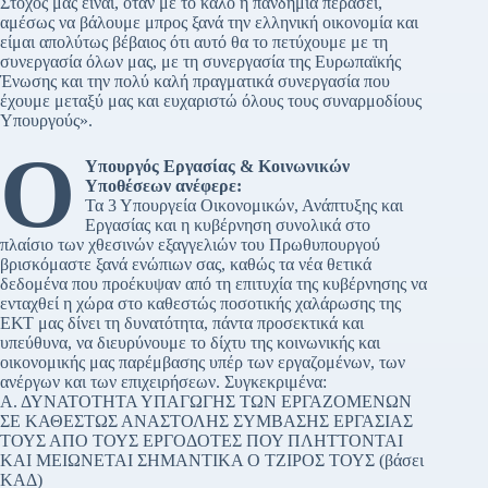
Στόχος μας είναι, όταν με το καλό η πανδημία περάσει,
αμέσως να βάλουμε μπρος ξανά την ελληνική οικονομία και
είμαι απολύτως βέβαιος ότι αυτό θα το πετύχουμε με τη
συνεργασία όλων μας, με τη συνεργασία της Ευρωπαϊκής
Ένωσης και την πολύ καλή πραγματικά συνεργασία που
έχουμε μεταξύ μας και ευχαριστώ όλους τους συναρμοδίους
Υπουργούς».
Ο
Υπουργός Εργασίας & Κοινωνικών
Υποθέσεων ανέφερε:
Τα 3 Υπουργεία Οικονομικών, Ανάπτυξης και
Εργασίας και η κυβέρνηση συνολικά στο
πλαίσιο των χθεσινών εξαγγελιών του Πρωθυπουργού
βρισκόμαστε ξανά ενώπιων σας, καθώς τα νέα θετικά
δεδομένα που προέκυψαν από τη επιτυχία της κυβέρνησης να
ενταχθεί η χώρα στο καθεστώς ποσοτικής χαλάρωσης της
ΕΚΤ μας δίνει τη δυνατότητα, πάντα προσεκτικά και
υπεύθυνα, να διευρύνουμε το δίχτυ της κοινωνικής και
οικονομικής μας παρέμβασης υπέρ των εργαζομένων, των
ανέργων και των επιχειρήσεων. Συγκεκριμένα:
Α. ΔΥΝΑΤΟΤΗΤΑ ΥΠΑΓΩΓΗΣ ΤΩΝ ΕΡΓΑΖΟΜΕΝΩΝ
ΣΕ ΚΑΘΕΣΤΩΣ ΑΝΑΣΤΟΛΗΣ ΣΥΜΒΑΣΗΣ ΕΡΓΑΣΙΑΣ
ΤΟΥΣ ΑΠΟ ΤΟΥΣ ΕΡΓΟΔΟΤΕΣ ΠΟΥ ΠΛΗΤΤΟΝΤΑΙ
ΚΑΙ ΜΕΙΩΝΕΤΑΙ ΣΗΜΑΝΤΙΚΑ Ο ΤΖΙΡΟΣ ΤΟΥΣ (βάσει
ΚΑΔ)