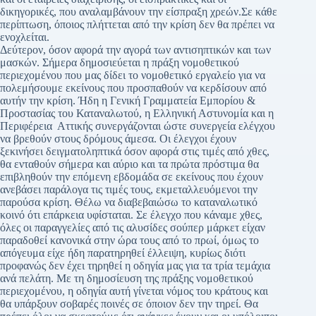
δικηγορικές, που αναλαμβάνουν την είσπραξη χρεών.Σε κάθε
περίπτωση, όποιος πλήττεται από την κρίση δεν θα πρέπει να
ενοχλείται.
Δεύτερον, όσον αφορά την αγορά των αντισηπτικών και των
μασκών. Σήμερα δημοσιεύεται η πράξη νομοθετικού
περιεχομένου που μας δίδει το νομοθετικό εργαλείο για να
πολεμήσουμε εκείνους που προσπαθούν να κερδίσουν από
αυτήν την κρίση. Ήδη η Γενική Γραμματεία Εμπορίου &
Προστασίας του Καταναλωτού, η Ελληνική Αστυνομία και η
Περιφέρεια Αττικής συνεργάζονται ώστε συνεργεία ελέγχου
να βρεθούν στους δρόμους άμεσα. Οι έλεγχοι έχουν
ξεκινήσει δειγματοληπτικά όσον αφορά στις τιμές από χθες,
θα ενταθούν σήμερα και αύριο και τα πρώτα πρόστιμα θα
επιβληθούν την επόμενη εβδομάδα σε εκείνους που έχουν
ανεβάσει παράλογα τις τιμές τους, εκμεταλλευόμενοι την
παρούσα κρίση. Θέλω να διαβεβαιώσω το καταναλωτικό
κοινό ότι επάρκεια υφίσταται. Σε έλεγχο που κάναμε χθες,
όλες οι παραγγελίες από τις αλυσίδες σούπερ μάρκετ είχαν
παραδοθεί κανονικά στην ώρα τους από το πρωί, όμως το
απόγευμα είχε ήδη παρατηρηθεί έλλειψη, κυρίως διότι
προφανώς δεν έχει τηρηθεί η οδηγία μας για τα τρία τεμάχια
ανά πελάτη. Με τη δημοσίευση της πράξης νομοθετικού
περιεχομένου, η οδηγία αυτή γίνεται νόμος του κράτους και
θα υπάρξουν σοβαρές ποινές σε όποιον δεν την τηρεί. Θα