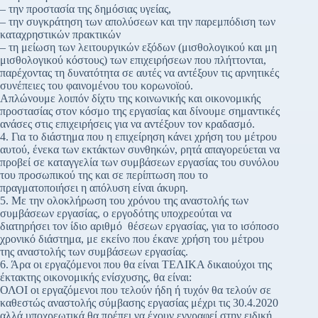
– την προστασία της δημόσιας υγείας,
– την συγκράτηση των απολύσεων και την παρεμπόδιση των
καταχρηστικών πρακτικών
– τη μείωση των λειτουργικών εξόδων (μισθολογικού και μη
μισθολογικού κόστους) των επιχειρήσεων που πλήττονται,
παρέχοντας τη δυνατότητα σε αυτές να αντέξουν τις αρνητικές
συνέπειες του φαινομένου του κορωνοϊού.
Απλώνουμε λοιπόν δίχτυ της κοινωνικής και οικονομικής
προστασίας στον κόσμο της εργασίας και δίνουμε σημαντικές
ανάσες στις επιχειρήσεις για να αντέξουν τον κραδασμό.
4. Για το διάστημα που η επιχείρηση κάνει χρήση του μέτρου
αυτού, ένεκα των εκτάκτων συνθηκών, ρητά απαγορεύεται να
προβεί σε καταγγελία των συμβάσεων εργασίας του συνόλου
του προσωπικού της και σε περίπτωση που το
πραγματοποιήσει η απόλυση είναι άκυρη.
5. Με την ολοκλήρωση του χρόνου της αναστολής των
συμβάσεων εργασίας, ο εργοδότης υποχρεούται να
διατηρήσει τον ίδιο αριθμό θέσεων εργασίας, για το ισόποσο
χρονικό διάστημα, με εκείνο που έκανε χρήση του μέτρου
της αναστολής των συμβάσεων εργασίας.
6. Άρα οι εργαζόμενοι που θα είναι ΤΕΛΙΚΑ δικαιούχοι της
έκτακτης οικονομικής ενίσχυσης, θα είναι:
ΟΛΟΙ οι εργαζόμενοι που τελούν ήδη ή τυχόν θα τελούν σε
καθεστώς αναστολής σύμβασης εργασίας μέχρι τις 30.4.2020
αλλά υποχρεωτικά θα πρέπει να έχουν εγγραφεί στην ειδική