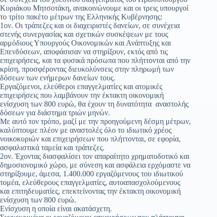
Κυριάκου Μητσοτάκη, ανακοινώνουμε και οι τρεις υπουργοί
το τρίτο πακέτο μέτρων της Ελληνικής Κυβέρνησης:
1ον. Οι τράπεζες και οι διαχειριστές δανείων, σε συνέχεια
στενής συνεργασίας και σχετικών συσκέψεων με τους
αρμόδιους Υπουργούς Οικονομικών και Ανάπτυξης και
Επενδύσεων, αποφάσισαν να στηρίξουν, εκτός από τις
επιχειρήσεις, και τα φυσικά πρόσωπα που πλήττονται από την
κρίση, προσφέροντας διευκολύνσεις στην πληρωμή των
δόσεων των ενήμερων δανείων τους.
Εργαζόμενοι, ελεύθεροι επαγγελματίες και ατομικές
επιχειρήσεις που λαμβάνουν την έκτακτη οικονομική
ενίσχυση των 800 ευρώ, θα έχουν τη δυνατότητα αναστολής
δόσεων για διάστημα τριών μηνών.
Με αυτό τον τρόπο, μαζί με την προηγούμενη δέσμη μέτρων,
καλύπτουμε πλέον με αναστολές όλο το ιδιωτικό χρέος
νοικοκυριών και επιχειρήσεων που πλήττονται, σε εφορία,
ασφαλιστικά ταμεία και τράπεζες.
2ον. Έχοντας διασφαλίσει τον απαραίτητο χρηματοδοτικό και
δημοσιονομικό χώρο, με σύνεση και ασφάλεια ερχόμαστε να
στηρίξουμε, άμεσα, 1.400.000 εργαζόμενους του ιδιωτικού
τομέα, ελεύθερους επαγγελματίες, αυτοαπασχολούμενους
και επιτηδευματίες, επεκτείνοντας την έκτακτη οικονομική
ενίσχυση των 800 ευρώ.
Ενίσχυση η οποία είναι ακατάσχετη.