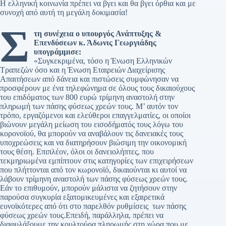
Η ελληνική κοινωνία πρέπει να βγει και θα βγει όρθια και με
συνοχή από αυτή τη μεγάλη δοκιμασία!
Σ
τη συνέχεια ο υπουργός Ανάπτυξης &
Επενδύσεων κ. Άδωνις Γεωργιάδης
υπογράμμισε:
«Συγκεκριμένα, τόσο η Ένωση Ελληνικών
Τραπεζών όσο και η Ένωση Εταιρειών Διαχείρισης
Απαιτήσεων από δάνεια και πιστώσεις συμφώνησαν να
προσφέρουν με ένα τηλεφώνημα σε όλους τους δικαιούχους
του επιδόματος των 800 ευρώ τρίμηνη αναστολή στην
πληρωμή των πάσης φύσεως χρεών τους. Μ’ αυτόν τον
τρόπο, εργαζόμενοι και ελεύθεροι επαγγελματίες, οι οποίοι
βιώνουν μεγάλη μείωση του εισοδήματός τους λόγω του
κορονοϊού, θα μπορούν να αναβάλουν τις δανειακές τους
υποχρεώσεις και να διατηρήσουν βιώσιμη την οικονομική
τους θέση. Επιπλέον, όλοι οι δανειολήπτες, που
τεκμηριωμένα εμπίπτουν στις κατηγορίες των επιχειρήσεων
που πλήττονται από τον κωρονοϊό, δικαιούνται κι αυτοί να
λάβουν τρίμηνη αναστολή των πάσης φύσεως χρεών τους.
Εάν το επιθυμούν, μπορούν μάλιστα να ζητήσουν στην
παρούσα συγκυρία εξατομικευμένες και εξαιρετικά
ευνοϊκότερες από ότι στο παρελθόν ρυθμίσεις των πάσης
φύσεως χρεών τους.Επειδή, παράλληλα, πρέπει να
διαφυλάξουμε την κουλτούρα πληρωμής στη χώρα που με