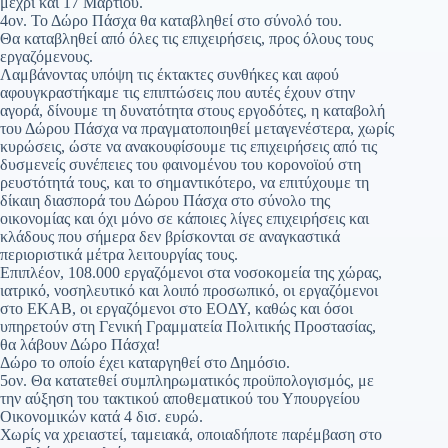
μέχρι και 17 Μαρτίου.
4ον. Το Δώρο Πάσχα θα καταβληθεί στο σύνολό του.
Θα καταβληθεί από όλες τις επιχειρήσεις, προς όλους τους
εργαζόμενους.
Λαμβάνοντας υπόψη τις έκτακτες συνθήκες και αφού
αφουγκραστήκαμε τις επιπτώσεις που αυτές έχουν στην
αγορά, δίνουμε τη δυνατότητα στους εργοδότες, η καταβολή
του Δώρου Πάσχα να πραγματοποιηθεί μεταγενέστερα, χωρίς
κυρώσεις, ώστε να ανακουφίσουμε τις επιχειρήσεις από τις
δυσμενείς συνέπειες του φαινομένου του κορονοϊού στη
ρευστότητά τους, και το σημαντικότερο, να επιτύχουμε τη
δίκαιη διασπορά του Δώρου Πάσχα στο σύνολο της
οικονομίας και όχι μόνο σε κάποιες λίγες επιχειρήσεις και
κλάδους που σήμερα δεν βρίσκονται σε αναγκαστικά
περιοριστικά μέτρα λειτουργίας τους.
Επιπλέον, 108.000 εργαζόμενοι στα νοσοκομεία της χώρας,
ιατρικό, νοσηλευτικό και λοιπό προσωπικό, οι εργαζόμενοι
στο ΕΚΑΒ, οι εργαζόμενοι στο ΕΟΔΥ, καθώς και όσοι
υπηρετούν στη Γενική Γραμματεία Πολιτικής Προστασίας,
θα λάβουν Δώρο Πάσχα!
Δώρο το οποίο έχει καταργηθεί στο Δημόσιο.
5ον. Θα κατατεθεί συμπληρωματικός προϋπολογισμός, με
την αύξηση του τακτικού αποθεματικού του Υπουργείου
Οικονομικών κατά 4 δισ. ευρώ.
Χωρίς να χρειαστεί, ταμειακά, οποιαδήποτε παρέμβαση στο