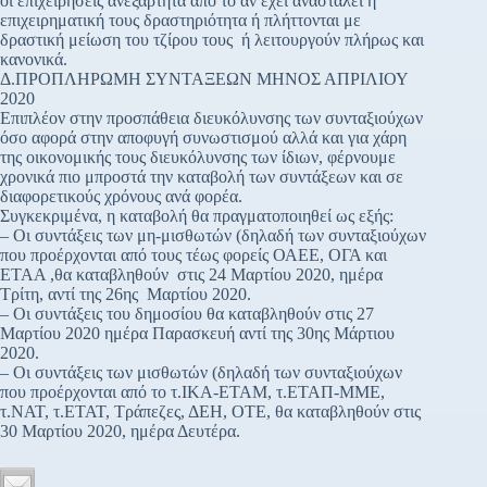
οι επιχειρήσεις ανεξάρτητα από το αν έχει ανασταλεί η
επιχειρηματική τους δραστηριότητα ή πλήττονται με
δραστική μείωση του τζίρου τους ή λειτουργούν πλήρως και
κανονικά.
Δ.ΠΡΟΠΛΗΡΩΜΗ ΣΥΝΤΑΞΕΩΝ ΜΗΝΟΣ ΑΠΡΙΛΙΟΥ
2020
Επιπλέον στην προσπάθεια διευκόλυνσης των συνταξιούχων
όσο αφορά στην αποφυγή συνωστισμού αλλά και για χάρη
της οικονομικής τους διευκόλυνσης των ίδιων, φέρνουμε
χρονικά πιο μπροστά την καταβολή των συντάξεων και σε
διαφορετικούς χρόνους ανά φορέα.
Συγκεκριμένα, η καταβολή θα πραγματοποιηθεί ως εξής:
– Οι συντάξεις των μη-μισθωτών (δηλαδή των συνταξιούχων
που προέρχονται από τους τέως φορείς ΟΑΕΕ, ΟΓΑ και
ΕΤΑΑ ,θα καταβληθούν στις 24 Μαρτίου 2020, ημέρα
Τρίτη, αντί της 26ης Μαρτίου 2020.
– Οι συντάξεις του δημοσίου θα καταβληθούν στις 27
Μαρτίου 2020 ημέρα Παρασκευή αντί της 30ης Μάρτιου
2020.
– Οι συντάξεις των μισθωτών (δηλαδή των συνταξιούχων
που προέρχονται από το τ.ΙΚΑ-ΕΤΑΜ, τ.ΕΤΑΠ-ΜΜΕ,
τ.ΝΑΤ, τ.ΕΤΑΤ, Τράπεζες, ΔΕΗ, ΟΤΕ, θα καταβληθούν στις
30 Μαρτίου 2020, ημέρα Δευτέρα.