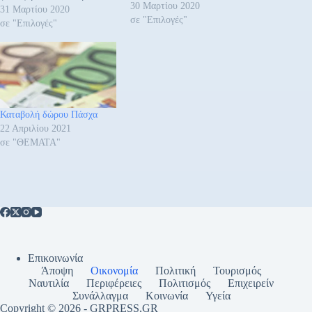
30 Μαρτίου 2020
μέτρα που ανακοίνωσαν οι
31 Μαρτίου 2020
σε "Επιλογές"
συναρμόδιοι υπουργοί την
σε "Επιλογές"
Δευτέρα 30 Μαρτίου 2020
για την αντιμετώπιση της
πανδημίας του κορονοϊού κι
άλλες κατεπείγουσες
διατάξεις. Μεταξύ άλλων
προβλέπονται ο
Καταβολή δώρου Πάσχα
συμψηφισμός του 25% της
22 Απριλίου 2021
αξίας του ΦΠΑ που θα…
σε "ΘΕΜΑΤΑ"
Επικοινωνία
Άποψη
Οικονομία
Πολιτική
Τουρισμός
Ναυτιλία
Περιφέρειες
Πολιτισμός
Επιχειρείν
Συνάλλαγμα
Κοινωνία
Υγεία
Copyright © 2026 - GRPRESS,GR