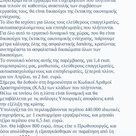
Συγκεκριμένα οι εργαζόμενοι επιχειρήσεων που πλήττονται
και τελούν σε καθεστώς αναστολής των συμβάσεων
εργασίας τους, θα είναι δικαιούχοι της έκτακτης οικονομικής
ενίσχυσης.
Το ίδιο θα ισχύσει για όλους τους ελεύθερους επαγγελματίες,
αυτοαπασχολούμενους και επιτηδευματίες που πλήττονται.
Για όλο αυτό το εργατικό δυναμικό της χώρας, που θα είναι
δικαιούχοι της έκτακτης οικονομικής ενίσχυσης, παίρνουμε
μέτρα κάλυψης όλης της ασφαλιστικής δαπάνης, κρατώντας
ανεπηρέαστα τα ασφαλιστικά δικαιώματα όλων των
δικαιούχων.
Το συνολικό κόστος αυτής της παρέμβασης, για 1,4 εκατ.
συμπατριώτες μας, μισθωτούς, ελεύθερους επαγγελματίες,
αυτοαπασχολούμενους και επιτηδευματίες, ξεπερνά πλέον,
για τον Απρίλιο, τα 2 δισ. ευρώ.
Σήμερα, θα δοθούν στη δημοσιότητα οι Κωδικοί Αριθμοί
Δραστηριότητας (ΚΑΔ) των κλάδων που πλήττονται.
Θέλω να τονίσω ότι η λίστα είναι δυναμική και θα
μεταβάλλεται με τις ανάλογες Υπουργικές αποφάσεις κατά
την εξέλιξη της κρίσης.
Υπολογίζεται ότι περιλαμβάνονται περίπου 440.000 ιδιωτικές
επιχειρήσεις, με 1 εκατομμύριο εργαζομένους, και μηνιαίο
τζίρο περίπου στα 6,5 δισ. ευρώ.
3ον. Θα λάβουν 800 ευρώ, όπως είπε ο Πρωθυπουργός, και
όσοι απολύθηκαν ή εξαναγκάσθηκαν σε παραίτηση από 1η