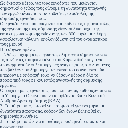
Ως έκτακτο μέτρο, για τους εργοδότες που μειώνεται
σημαντικά ο τζίρος τους δίνουμε τη δυνατότητα υπαγωγής
των εργαζομένων τους σε καθεστώς αναστολής της
σύμβασης εργασίας τους.
Οι εργαζόμενοι που υπάγονται στο καθεστώς της αναστολής
της εργασιακής τους σύμβασης γίνονται δικαιούχοι της
έκτακτης οικονομικής ενίσχυσης των 800 ευρώ, με πλήρη
ασφαλιστική κάλυψη, υπολογιζόμενη επί του ονομαστικού
τους μισθού.
Πιο συγκεκριμένα,
1. Όσες επιχειρήσεις-εργοδότες πλήττονται σημαντικά από
τις συνέπειες του φαινομένου του Κορωνοϊού και για να
προσαρμοστούν οι λειτουργικές ανάγκες τους στο δυσμενές
περιβάλλον που δημιουργείται ένεκα του φαινομένου, θα
μπορούν με απόφασή τους, να θέσουν μέρος ή όλο το
προσωπικό τους σε καθεστώς αναστολής της σύμβασης
εργασίας.
Οι επιχειρήσεις-εργοδότες που πλήττονται, καθορίζονται από
το Υπουργείο Οικονομικών και ορίζονται βάσει Κωδικού
Αριθμού Δραστηριότητας (ΚΑΔ).
2. Το μέτρο αυτό, μπορεί να εφαρμοστεί για ένα μήνα, με
δυνατότητα παράτασης, εφόσον δεν έχουν βελτιωθεί οι
σημερινές συνθήκες.
3. Το μέτρο αυτό είναι απολύτως προσωρινό, έκτακτο και
αναγκαίο για