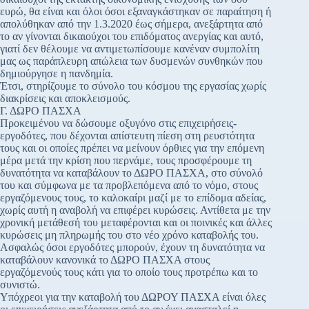
ευρώ, θα είναι και όλοι όσοι εξαναγκάστηκαν σε παραίτηση ή
απολύθηκαν από την 1.3.2020 έως σήμερα, ανεξάρτητα από
το αν γίνονται δικαιούχοι του επιδόματος ανεργίας και αυτό,
γιατί δεν θέλουμε να αντιμετωπίσουμε κανέναν συμπολίτη
μας ως παράπλευρη απώλεια των δυσμενών συνθηκών που
δημιούργησε η πανδημία.
Έτσι, στηρίζουμε το σύνολο του κόσμου της εργασίας χωρίς
διακρίσεις και αποκλεισμούς.
Γ. ΔΩΡΟ ΠΑΣΧΑ
Προκειμένου να δώσουμε οξυγόνο στις επιχειρήσεις-
εργοδότες, που δέχονται απίστευτη πίεση στη ρευστότητα
τους και οι οποίες πρέπει να μείνουν όρθιες για την επόμενη
μέρα μετά την κρίση που περνάμε, τους προσφέρουμε τη
δυνατότητα να καταβάλουν το ΔΩΡΟ ΠΑΣΧΑ, στο σύνολό
του και σύμφωνα με τα προβλεπόμενα από το νόμο, στους
εργαζόμενους τους, το καλοκαίρι μαζί με το επίδομα αδείας,
χωρίς αυτή η αναβολή να επιφέρει κυρώσεις. Αντίθετα με την
χρονική μετάθεσή του μεταφέρονται και οι ποινικές και άλλες
κυρώσεις μη πληρωμής του στο νέο χρόνο καταβολής του.
Ασφαλώς όσοι εργοδότες μπορούν, έχουν τη δυνατότητα να
καταβάλουν κανονικά το ΔΩΡΟ ΠΑΣΧΑ στους
εργαζόμενούς τους κάτι για το οποίο τους προτρέπω και το
συνιστώ.
Υπόχρεοι για την καταβολή του ΔΩΡΟΥ ΠΑΣΧΑ είναι όλες