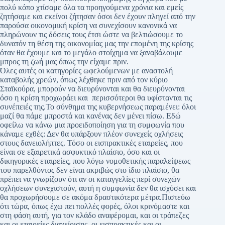
πολύ κόπο χτίσαμε όλα τα προηγούμενα χρόνια και εμείς
ζητήσαμε και εκείνοι ζήτησαν όσοι δεν έχουν πληγεί από την
παρούσα οικονομική κρίση να συνεχίσουν κανονικά να
πληρώνουν τις δόσεις τους έτσι ώστε να βελτιώσουμε το
δυνατόν τη θέση της οικονομίας μας την επομένη της κρίσης
όταν θα έχουμε και το μεγάλο στοίχημα να ξαναβάλουμε
μπρος τη ζωή μας όπως την είχαμε πριν.
Όλες αυτές οι κατηγορίες ωφελούμενων με αναστολή
καταβολής χρεών, όπως λέχθηκε πριν από τον κύριο
Σταϊκούρα, μπορούν να διευρύνονται και θα διευρύνονται
όσο η κρίση προχωράει και περισσότεροι θα υφίστανται τις
συνέπειές της.Το σύνθημα της κυβερνήσεως παραμένει: όλοι
μαζί θα πάμε μπροστά και κανένας δεν μένει πίσω. Εδώ
οφείλω να κάνω μια προειδοποίηση για τη συμφωνία που
κάναμε εχθές: Δεν θα υπάρξουν πλέον συνεχείς οχλήσεις
στους δανειολήπτες. Τόσο οι εισπρακτικές εταιρείες, που
είναι σε εξαιρετικά ασφυκτικό πλαίσιο, όσο και οι
δικηγορικές εταιρείες, που λόγω νομοθετικής παραλείψεως
του παρελθόντος δεν είναι ακριβώς στο ίδιο πλαίσιο, θα
πρέπει να γνωρίζουν ότι αν οι καταγγελίες περί συνεχών
οχλήσεων συνεχιστούν, αυτή η συμφωνία δεν θα ισχύσει και
θα προχωρήσουμε σε ακόμα δραστικότερα μέτρα.Πιστεύω
ότι τώρα, όπως έχω πει πολλές φορές, όλοι κρινόμαστε και
στη φάση αυτή, για τον κλάδο αναφέρομαι, και οι τράπεζες
και οι εταιρείες διαχείρισης, οι εισπρακτικές και οι