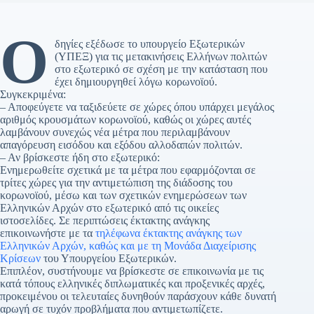
Ο
δηγίες εξέδωσε το υπουργείο Εξωτερικών
(ΥΠΕΞ) για τις μετακινήσεις Ελλήνων πολιτών
στο εξωτερικό σε σχέση με την κατάσταση που
έχει δημιουργηθεί λόγω κορωνοϊού.
Συγκεκριμένα:
– Αποφεύγετε να ταξιδεύετε σε χώρες όπου υπάρχει μεγάλος
αριθμός κρουσμάτων κορωνοϊού, καθώς οι χώρες αυτές
λαμβάνουν συνεχώς νέα μέτρα που περιλαμβάνουν
απαγόρευση εισόδου και εξόδου αλλοδαπών πολιτών.
– Αν βρίσκεστε ήδη στο εξωτερικό:
Ενημερωθείτε σχετικά με τα μέτρα που εφαρμόζονται σε
τρίτες χώρες για την αντιμετώπιση της διάδοσης του
κορωνοϊού, μέσω και των σχετικών ενημερώσεων των
Ελληνικών Αρχών στο εξωτερικό από τις οικείες
ιστοσελίδες. Σε περιπτώσεις έκτακτης ανάγκης
επικοινωνήστε με τα
τηλέφωνα έκτακτης ανάγκης των
Ελληνικών Αρχών, καθώς και με τη Μονάδα Διαχείρισης
Κρίσεων
του Υπουργείου Εξωτερικών.
Επιπλέον, συστήνουμε να βρίσκεστε σε επικοινωνία με τις
κατά τόπους ελληνικές διπλωματικές και προξενικές αρχές,
προκειμένου οι τελευταίες δυνηθούν παράσχουν κάθε δυνατή
αρωγή σε τυχόν προβλήματα που αντιμετωπίζετε.