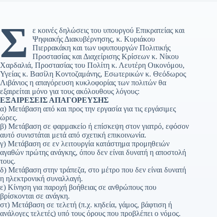
Σ
ε κοινές δηλώσεις του υπουργού Επικρατείας και
Ψηφιακής Διακυβέρνησης, κ. Κυριάκου
Πιερρακάκη και των υφυπουργών Πολιτικής
Προστασίας και Διαχείρισης Κρίσεων κ. Νίκου
Χαρδαλιά, Προστασίας του Πολίτη κ. Λευτέρη Οικονόμου,
Υγείας κ. Βασίλη Κοντοζαμάνης, Εσωτερικών κ. Θεόδωρος
Λιβάνιος η απαγόρευση κυκλοφορίας των πολιτών θα
εξαιρείται μόνο για τους ακόλουθους λόγους:
ΕΞΑΙΡΕΣΕΙΣ ΑΠΑΓΟΡΕΥΣΗΣ
α) Μετάβαση από και προς την εργασία για τις εργάσιμες
ώρες.
β) Μετάβαση σε φαρμακείο ή επίσκεψη στον γιατρό, εφόσον
αυτό συνιστάται μετά από σχετική επικοινωνία.
γ) Μετάβαση σε εν λειτουργία κατάστημα προμηθειών
αγαθών πρώτης ανάγκης, όπου δεν είναι δυνατή η αποστολή
τους.
δ) Μετάβαση στην τράπεζα, στο μέτρο που δεν είναι δυνατή
η ηλεκτρονική συναλλαγή.
ε) Κίνηση για παροχή βοήθειας σε ανθρώπους που
βρίσκονται σε ανάγκη.
στ) Μετάβαση σε τελετή (π.χ. κηδεία, γάμος, βάφτιση ή
ανάλογες τελετές) υπό τους όρους που προβλέπει ο νόμος.