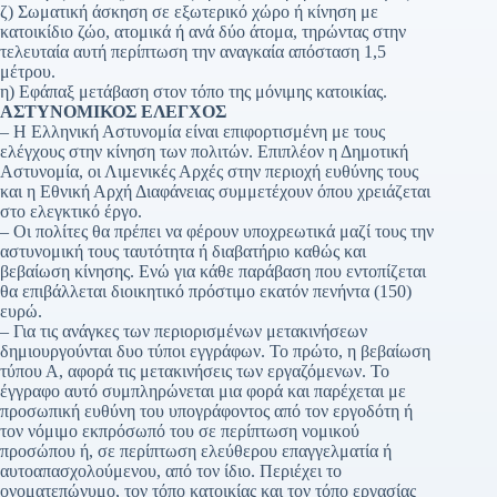
ζ) Σωματική άσκηση σε εξωτερικό χώρο ή κίνηση με
κατοικίδιο ζώο, ατομικά ή ανά δύο άτομα, τηρώντας στην
τελευταία αυτή περίπτωση την αναγκαία απόσταση 1,5
μέτρου.
η) Εφάπαξ μετάβαση στον τόπο της μόνιμης κατοικίας.
ΑΣΤΥΝΟΜΙΚΟΣ ΕΛΕΓΧΟΣ
– Η Ελληνική Αστυνομία είναι επιφορτισμένη με τους
ελέγχους στην κίνηση των πολιτών. Επιπλέον η Δημοτική
Αστυνομία, οι Λιμενικές Αρχές στην περιοχή ευθύνης τους
και η Εθνική Αρχή Διαφάνειας συμμετέχουν όπου χρειάζεται
στο ελεγκτικό έργο.
– Οι πολίτες θα πρέπει να φέρουν υποχρεωτικά μαζί τους την
αστυνομική τους ταυτότητα ή διαβατήριο καθώς και
βεβαίωση κίνησης. Ενώ για κάθε παράβαση που εντοπίζεται
θα επιβάλλεται διοικητικό πρόστιμο εκατόν πενήντα (150)
ευρώ.
– Για τις ανάγκες των περιορισμένων μετακινήσεων
δημιουργούνται δυο τύποι εγγράφων. Το πρώτο, η βεβαίωση
τύπου Α, αφορά τις μετακινήσεις των εργαζόμενων. Το
έγγραφο αυτό συμπληρώνεται μια φορά και παρέχεται με
προσωπική ευθύνη του υπογράφοντος από τον εργοδότη ή
τον νόμιμο εκπρόσωπό του σε περίπτωση νομικού
προσώπου ή, σε περίπτωση ελεύθερου επαγγελματία ή
αυτοαπασχολούμενου, από τον ίδιο. Περιέχει το
ονοματεπώνυμο, τον τόπο κατοικίας και τον τόπο εργασίας