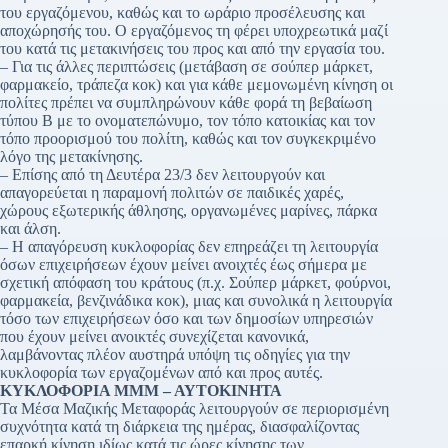
του εργαζόμενου, καθώς και το ωράριο προσέλευσης και
αποχώρησής του. Ο εργαζόμενος τη φέρει υποχρεωτικά μαζί
του κατά τις μετακινήσεις του προς και από την εργασία του.
– Για τις άλλες περιπτώσεις (μετάβαση σε σούπερ μάρκετ,
φαρμακείο, τράπεζα κοκ) και για κάθε μεμονωμένη κίνηση οι
πολίτες πρέπει να συμπληρώνουν κάθε φορά τη βεβαίωση
τύπου Β με το ονοματεπώνυμο, τον τόπο κατοικίας και τον
τόπο προορισμού του πολίτη, καθώς και τον συγκεκριμένο
λόγο της μετακίνησης.
– Επίσης από τη Δευτέρα 23/3 δεν λειτουργούν και
απαγορεύεται η παραμονή πολιτών σε παιδικές χαρές,
χώρους εξωτερικής άθλησης, οργανωμένες μαρίνες, πάρκα
και άλση.
– Η απαγόρευση κυκλοφορίας δεν επηρεάζει τη λειτουργία
όσων επιχειρήσεων έχουν μείνει ανοιχτές έως σήμερα με
σχετική απόφαση του κράτους (π.χ. Σούπερ μάρκετ, φούρνοι,
φαρμακεία, βενζινάδικα κοκ), μιας και συνολικά η λειτουργία
τόσο των επιχειρήσεων όσο και των δημοσίων υπηρεσιών
που έχουν μείνει ανοικτές συνεχίζεται κανονικά,
λαμβάνοντας πλέον αυστηρά υπόψη τις οδηγίες για την
κυκλοφορία των εργαζομένων από και προς αυτές.
ΚΥΚΛΟΦΟΡΙΑ ΜΜΜ – ΑΥΤΟΚΙΝΗΤΑ
Τα Μέσα Μαζικής Μεταφοράς λειτουργούν σε περιορισμένη
συχνότητα κατά τη διάρκεια της ημέρας, διασφαλίζοντας
επαρκή κίνηση ιδίως κατά τις ώρες κίνησης των