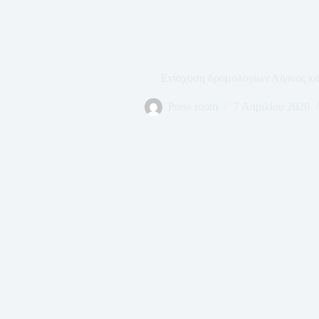
Ενίσχυση δρομολογίων Αίγινας κα
Press room
7 Απριλίου 2020