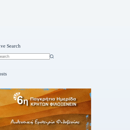
ive Search
o
sults
osts