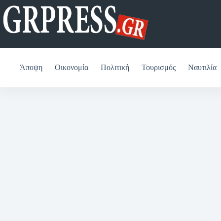
Μετάβαση
στο
περιεχόμενο
Άποψη
Οικονομία
Πολιτική
Τουρισμός
Ναυτιλία