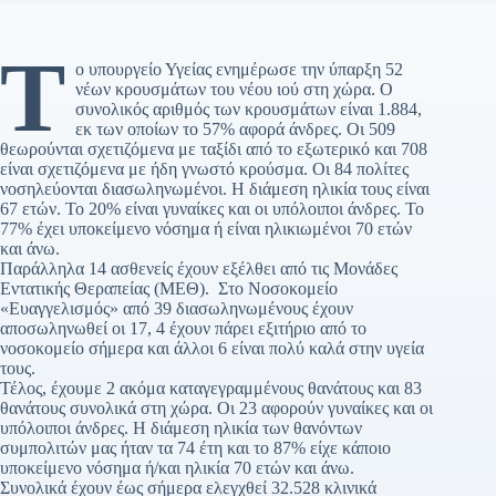
Τ
ο υπουργείο Υγείας ενημέρωσε την ύπαρξη 52
νέων κρουσμάτων του νέου ιού στη χώρα. Ο
συνολικός αριθμός των κρουσμάτων είναι 1.884,
εκ των οποίων το 57% αφορά άνδρες. Οι 509
θεωρούνται σχετιζόμενα με ταξίδι από το εξωτερικό και 708
είναι σχετιζόμενα με ήδη γνωστό κρούσμα. Οι 84 πολίτες
νοσηλεύονται διασωληνωμένοι. Η διάμεση ηλικία τους είναι
67 ετών. Το 20% είναι γυναίκες και οι υπόλοιποι άνδρες. Το
77% έχει υποκείμενο νόσημα ή είναι ηλικιωμένοι 70 ετών
και άνω.
Παράλληλα 14 ασθενείς έχουν εξέλθει από τις Μονάδες
Εντατικής Θεραπείας (ΜΕΘ). Στο Νοσοκομείο
«Ευαγγελισμός» από 39 διασωληνωμένους έχουν
αποσωληνωθεί οι 17, 4 έχουν πάρει εξιτήριο από το
νοσοκομείο σήμερα και άλλοι 6 είναι πολύ καλά στην υγεία
τους.
Τέλος, έχουμε 2 ακόμα καταγεγραμμένους θανάτους και 83
θανάτους συνολικά στη χώρα. Οι 23 αφορούν γυναίκες και οι
υπόλοιποι άνδρες. Η διάμεση ηλικία των θανόντων
συμπολιτών μας ήταν τα 74 έτη και το 87% είχε κάποιο
υποκείμενο νόσημα ή/και ηλικία 70 ετών και άνω.
Συνολικά έχουν έως σήμερα ελεγχθεί 32.528 κλινικά