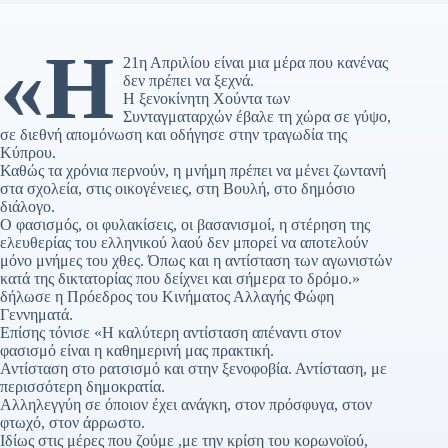
«Η
21η Απριλίου είναι μια μέρα που κανένας
δεν πρέπει να ξεχνά.
Η ξενοκίνητη Χούντα των
Συνταγματαρχών έβαλε τη χώρα σε γύψο,
σε διεθνή απομόνωση και οδήγησε στην τραγωδία της
Κύπρου.
Καθώς τα χρόνια περνούν, η μνήμη πρέπει να μένει ζωντανή
στα σχολεία, στις οικογένειες, στη Βουλή, στο δημόσιο
διάλογο.
Ο φασισμός, οι φυλακίσεις, οι βασανισμοί, η στέρηση της
ελευθερίας του ελληνικού λαού δεν μπορεί να αποτελούν
μόνο μνήμες του χθες. Όπως και η αντίσταση των αγωνιστών
κατά της δικτατορίας που δείχνει και σήμερα το δρόμο.»
δήλωσε η Πρόεδρος του Κινήματος Αλλαγής Φώφη
Γεννηματά.
Επίσης τόνισε «Η καλύτερη αντίσταση απέναντι στον
φασισμό είναι η καθημερινή μας πρακτική.
Αντίσταση στο ρατσισμό και στην ξενοφοβία. Αντίσταση, με
περισσότερη δημοκρατία.
Αλληλεγγύη σε όποιον έχει ανάγκη, στον πρόσφυγα, στον
φτωχό, στον άρρωστο.
Ιδίως στις μέρες που ζούμε ,με την κρίση του κορωνοϊού,