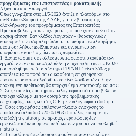
προγράμματος της Επιστρεπτέας Προκαταβολής
Αξιότιμοι κ.κ. Υπουργοί,
Όπως γνωρίζετε στις 11/5/2020 άνοιξε η πλατφόρμα στο
myBusinessSupport της ΑΑΔΕ, για την β΄ φάση της
ολοκλήρωσης του προγράμματος της Επιστρεπτέας
Προκαταβολής για τις επιχειρήσεις, όπου είχαν προβεί στην
αρχική αίτηση. Σαν κλάδος Λογιστών – Φοροτεχνικών
καλούμαστε να συμπληρώσουμε σε ακόμα μία πλατφόρμα,
μέσα σε πλήθος προβλημάτων και ανερμήνευτων
αποφάσεων και στοιχείων όπως παρακάτω:
1. Διαπιστώσαμε σε πολλές περιπτώσεις ότι ο αριθμός των
εργαζόμενων που απασχολούσε η επιχείρηση στις 31/3/2020
(και αντλήθηκε από το σύστημα ΕΡΓΑΝΗ) είναι λάθος με
αποτέλεσμα το ποσό που δικαιούται η επιχείρηση και
προκύπτει από τον αλγόριθμο να είναι λανθασμένο. Στην
προκειμένη περίπτωση θα υπάρχει θέμα επιστροφής και πώς;
2. Στις εταιρείες που τηρούν απλογραφικό σύστημα βιβλίων
υπάρχει κώλυμα με τον ορισμό της προβληματικής
επιχείρησης, όπως και στις Ο.Ε. με διπλογραφικό σύστημα.
3. Όσες επιχειρήσεις επιλέγουν πλαίσιο ενίσχυσης το
προσωρινό πλαίσιο C/2020/1863 στο τέλος και πριν την
υποβολή της αίτησης σε αρκετές περιπτώσεις δεν
εμφανίζεται δικαιούμενο ποσό και δεν μπορεί να υποβληθεί
η αίτηση.
4. Το ποσό του δανείου που θα φαίνεται σαν οφειλή στο