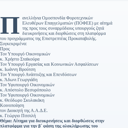
Π
ανελλήνια Ομοσπονδία Φοροτεχνικών
Ελευθέρων Επαγγελματιών (ΠΟΦΕΕ) με αίτημά
της προς τους συναρμόδιους υπουργούς ζητά
διευκρινήσεις και διορθώσεις στη πλατφόρμα
του προγράμματος της Επιστρεπτέας Προκαταβολής.
Συγκεκριμένα:
Προς
Τον Υπουργό Οικονομικών
κ. Χρήστο Σταϊκούρα
Τον Υπουργό Εργασίας και Κοινωνικών Ασφαλίσεων
κ. Ιωάννη Βρούτση
Τον Υπουργό Ανάπτυξης και Επενδύσεων
κ. Άδωνι Γεωργιάδη
Τον Υφυπουργό Οικονομικών
κ. Απόστολο Βεσυρόπουλο
Τον Υφυπουργό Οικονομικών
κ. Θεόδωρο Σκυλακάκη
Κοινοποίηση
τον Διοικητή της Α.Α.Δ.Ε.
κ. Γεώργιο Πιτσιλή
Θέμα: Αίτημα για διευκρινήσεις και διορθώσεις στην
πλατφόρμα για την β΄ φάση της ολοκλήρωσης του