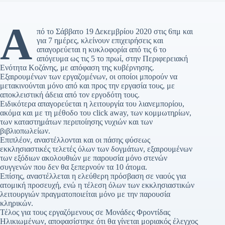
Α
πό το Σάββατο 19 Δεκεμβρίου 2020 στις 6πμ και
για 7 ημέρες, κλείνουν επιχειρήσεις και
απαγορεύεται η κυκλοφορία από τις 6 το
απόγευμα ως τις 5 το πρωί, στην Περιφερειακή
Ενότητα Κοζάνης, με απόφαση της κυβέρνησης.
Εξαιρουμένων των εργαζομένων, οι οποίοι μπορούν να
μετακινούνται μόνο από και προς την εργασία τους, με
αποκλειστική άδεια από τον εργοδότη τους.
Ειδικότερα απαγορεύεται η λειτουργία του λιανεμπορίου,
ακόμα και με τη μέθοδο του click away, των κομμωτηρίων,
των καταστημάτων περιποίησης νυχιών και των
βιβλιοπωλείων.
Επιπλέον, αναστέλλονται και οι πάσης φύσεως
εκκλησιαστικές τελετές όλων των δογμάτων, εξαιρουμένων
των εξόδιων ακολουθιών με παρουσία μόνο στενών
συγγενών που δεν θα ξεπερνούν τα 10 άτομα.
Επίσης, αναστέλλεται η ελεύθερη πρόσβαση σε ναούς για
ατομική προσευχή, ενώ η τέλεση όλων των εκκλησιαστικών
λειτουργιών πραγματοποιείται μόνο με την παρουσία
κληρικών.
Τέλος για τους εργαζόμενους σε Μονάδες Φροντίδας
Ηλικιωμένων, αποφασίστηκε ότι θα γίνεται μοριακός έλεγχος