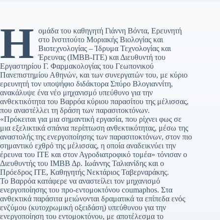
Η
ομάδα του καθηγητή Γιάννη Βόντα, Ερευνητή
στο Ινστιτούτο Μοριακής Βιολογίας και
Βιοτεχνολογίας – Ίδρυμα Τεχνολογίας και
Έρευνας (ΙΜΒΒ-ΙΤΕ) και Διευθυντή του
Εργαστηρίου Γ. Φαρμακολογίας του Γεωπονικού
Πανεπιστημίου Αθηνών, και των συνεργατών του, με κύριο
ερευνητή τον υποψήφιο διδάκτορα Σπύρο Βλογιαννίτη,
ανακάλυψε ένα νέο μηχανισμό υπεύθυνο για την
ανθεκτικότητα του Βαρρόα κύριου παρασίτου της μέλισσας,
που αναστέλλει τη δράση των παρασιτοκτόνων.
«Πρόκειται για μια σημαντική εργασία, που ρίχνει φως σε
μια εξελικτικά σπάνια περίπτωση ανθεκτικότητας, μέσω της
αναστολής της ενεργοποίησης των παρασιτοκτόνων, στον πιο
σημαντικό εχθρό της μέλισσας, η οποία αναδεικνύει την
έρευνα του ΙΤΕ και στον Αγροδιατροφικό τομέα» τόνισαν ο
Διευθυντής του ΙΜΒΒ Δρ. Ιωάννης Ταλιανίδης και ο
Πρόεδρος ΙΤΕ, Καθηγητής Νεκτάριος Ταβερναράκης.
Το Βαρρόα κατάφερε να αναστείλει τον μηχανισμό
ενεργοποίησης του προ-εντομοκτόνου coumaphos. Στα
ανθεκτικά παράσιτα μειώνονται δραματικά τα επίπεδα ενός
ενζύμου (κυτοχρωμική οξειδάση) υπεύθυνου για την
ενεργοποίηση του εντομοκτόνου, με αποτέλεσμα το