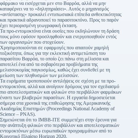
φάρμακο να εισέρχεται μεν στο Βαρρόα, αλλά να μην
καταφέρνει να το «δηλητηριάσει». Αυτός ο μηχανισμός
«αντίστασης» προκαλεί εντυπωσιακά επίπεδα ανθεκτικότητας
και πρακτικά αδρανοποιεί το παρασιτοκτόνο. Προς το παρόν
έχει περιορισμένη γεωγραφική έκταση.
Τα προ-εντομοκτόνα είναι ουσίες που εκδηλώνουν τη δράση
τους μόνο εφόσον προσληφθούν και ενεργοποιηθούν εντός
των οργανισμών που στοχεύουν.
Χρησιμοποιούνται σε εφαρμογές που απαιτούν χαμηλή
τοξικότητα, όπως για την εκλεκτική αντιμετώπιση του
παρασίτου Βαρρόα, το οποίο ζει πάνω στη μέλισσα και
αποτελεί ένα από τα σοβαρότερα προβλήματα της
μελισσοκομίας παγκοσμίως, καθώς έχει συνδεθεί με τη
μείωση των πληθυσμών των μελισσών.
Τα ευρήματα τροποποιούν αντιλήψεις σε σχέση με τα προ-
εντομοκτόνα, αλλά και ανοίγουν δρόμους για τον σχεδιασμό
πιο αποτελεσματικών και φιλικών στο περιβάλλον φαρμάκων
έναντι των βλαβερών παρασίτων. Η εργασία δημοσιεύεται
σήμερα στα χρονικά της επιθεώρησης της Αμερικανικής
Ακαδημίας Επιστημών (Proceedings National Academy of
Science – PNAS).
Σημειώνεται ότι το ΙΜΒΒ-ΙΤΕ συμμετέχει στην έρευνα για
την ανάπτυξη φιλικών στο περιβάλλον και αποτελεσματικών
εντομοκτόνων μέσω ευρωπαϊκών προγραμμάτων από το
Κοινοτικό Πλαίσιο Horizon 2020.