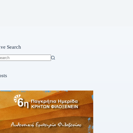
ive Search
o
sults
osts