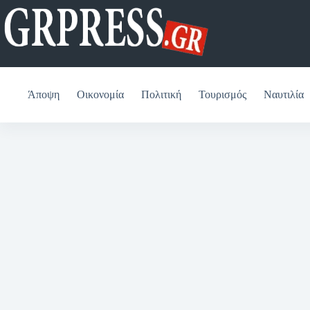
Μετάβαση
στο
περιεχόμενο
Άποψη
Οικονομία
Πολιτική
Τουρισμός
Ναυτιλία