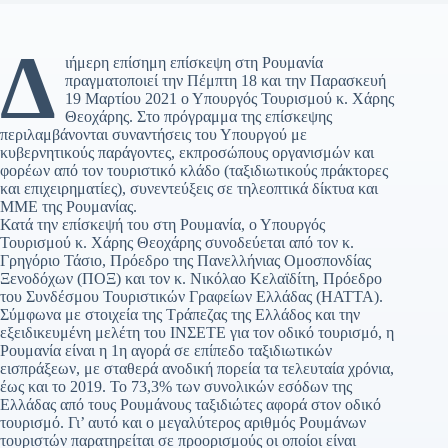
Δ
ιήμερη επίσημη επίσκεψη στη Ρουμανία
πραγματοποιεί την Πέμπτη 18 και την Παρασκευή
19 Μαρτίου 2021 ο Υπουργός Τουρισμού κ. Χάρης
Θεοχάρης. Στο πρόγραμμα της επίσκεψης
περιλαμβάνονται συναντήσεις του Υπουργού με
κυβερνητικούς παράγοντες, εκπροσώπους οργανισμών και
φορέων από τον τουριστικό κλάδο (ταξιδιωτικούς πράκτορες
και επιχειρηματίες), συνεντεύξεις σε τηλεοπτικά δίκτυα και
ΜΜΕ της Ρουμανίας.
Κατά την επίσκεψή του στη Ρουμανία, ο Υπουργός
Τουρισμού κ. Χάρης Θεοχάρης συνοδεύεται από τον κ.
Γρηγόριο Τάσιο, Πρόεδρο της Πανελλήνιας Ομοσπονδίας
Ξενοδόχων (ΠΟΞ) και τον κ. Νικόλαο Κελαϊδίτη, Πρόεδρο
του Συνδέσμου Τουριστικών Γραφείων Ελλάδας (HATTA).
Σύμφωνα με στοιχεία της Τράπεζας της Ελλάδος και την
εξειδικευμένη μελέτη του ΙΝΣΕΤΕ για τον οδικό τουρισμό, η
Ρουμανία είναι η 1η αγορά σε επίπεδο ταξιδιωτικών
εισπράξεων, με σταθερά ανοδική πορεία τα τελευταία χρόνια,
έως και το 2019. Το 73,3% των συνολικών εσόδων της
Ελλάδας από τους Ρουμάνους ταξιδιώτες αφορά στον οδικό
τουρισμό. Γι’ αυτό και ο μεγαλύτερος αριθμός Ρουμάνων
τουριστών παρατηρείται σε προορισμούς οι οποίοι είναι