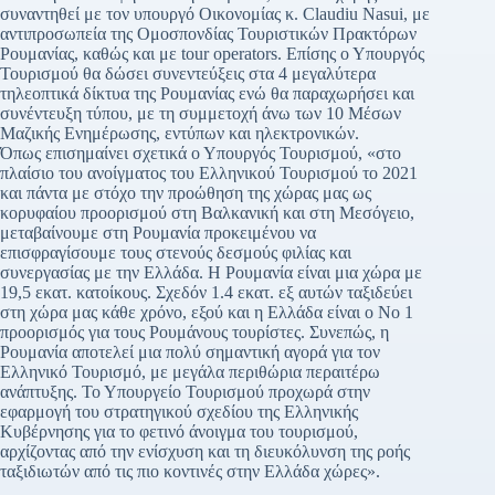
συναντηθεί με τον υπουργό Οικονομίας κ. Claudiu Nasui, με
αντιπροσωπεία της Ομοσπονδίας Τουριστικών Πρακτόρων
Ρουμανίας, καθώς και με tour operators. Επίσης ο Υπουργός
Τουρισμού θα δώσει συνεντεύξεις στα 4 μεγαλύτερα
τηλεοπτικά δίκτυα της Ρουμανίας ενώ θα παραχωρήσει και
συνέντευξη τύπου, με τη συμμετοχή άνω των 10 Μέσων
Μαζικής Ενημέρωσης, εντύπων και ηλεκτρονικών.
Όπως επισημαίνει σχετικά ο Υπουργός Τουρισμού, «στο
πλαίσιο του ανοίγματος του Ελληνικού Τουρισμού το 2021
και πάντα με στόχο την προώθηση της χώρας μας ως
κορυφαίου προορισμού στη Βαλκανική και στη Μεσόγειο,
μεταβαίνουμε στη Ρουμανία προκειμένου να
επισφραγίσουμε τους στενούς δεσμούς φιλίας και
συνεργασίας με την Ελλάδα. Η Ρουμανία είναι μια χώρα με
19,5 εκατ. κατοίκους. Σχεδόν 1.4 εκατ. εξ αυτών ταξιδεύει
στη χώρα μας κάθε χρόνο, εξού και η Ελλάδα είναι ο Νο 1
προορισμός για τους Ρουμάνους τουρίστες. Συνεπώς, η
Ρουμανία αποτελεί μια πολύ σημαντική αγορά για τον
Ελληνικό Τουρισμό, με μεγάλα περιθώρια περαιτέρω
ανάπτυξης. Το Υπουργείο Τουρισμού προχωρά στην
εφαρμογή του στρατηγικού σχεδίου της Ελληνικής
Κυβέρνησης για το φετινό άνοιγμα του τουρισμού,
αρχίζοντας από την ενίσχυση και τη διευκόλυνση της ροής
ταξιδιωτών από τις πιο κοντινές στην Ελλάδα χώρες».