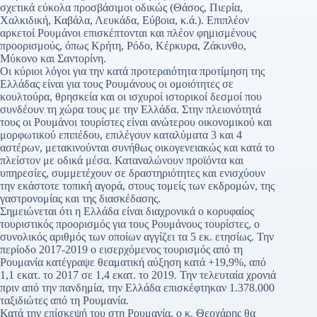
σχετικά εύκολα προσβάσιμοι οδικώς (Θάσος, Πιερία,
Χαλκιδική, Καβάλα, Λευκάδα, Εύβοια, κ.ά.). Επιπλέον
αρκετοί Ρουμάνοι επισκέπτονται και πλέον φημισμένους
προορισμούς, όπως Κρήτη, Ρόδο, Κέρκυρα, Ζάκυνθο,
Μύκονο και Σαντορίνη.
Οι κύριοι λόγοι για την κατά προτεραιότητα προτίμηση της
Ελλάδας είναι για τους Ρουμάνους οι ομοιότητες σε
κουλτούρα, θρησκεία και οι ισχυροί ιστορικοί δεσμοί που
συνδέουν τη χώρα τους με την Ελλάδα. Στην πλειονότητά
τους οι Ρουμάνοι τουρίστες είναι ανώτερου οικονομικού και
μορφωτικού επιπέδου, επιλέγουν καταλύματα 3 και 4
αστέρων, μετακινούνται συνήθως οικογενειακώς και κατά το
πλείστον με οδικά μέσα. Καταναλώνουν προϊόντα και
υπηρεσίες, συμμετέχουν σε δραστηριότητες και ενισχύουν
την εκάστοτε τοπική αγορά, στους τομείς των εκδρομών, της
γαστρονομίας και της διασκέδασης.
Σημειώνεται ότι η Ελλάδα είναι διαχρονικά ο κορυφαίος
τουριστικός προορισμός για τους Ρουμάνους τουρίστες, ο
συνολικός αριθμός των οποίων αγγίζει τα 5 εκ. ετησίως. Την
περίοδο 2017-2019 ο εισερχόμενος τουρισμός από τη
Ρουμανία κατέγραψε θεαματική αύξηση κατά +19,9%, από
1,1 εκατ. το 2017 σε 1,4 εκατ. το 2019. Την τελευταία χρονιά
πριν από την πανδημία, την Ελλάδα επισκέφτηκαν 1.378.000
ταξιδιώτες από τη Ρουμανία.
Κατά την επίσκεψή του στη Ρουμανία, ο κ. Θεοχάρης θα