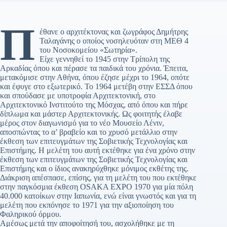
Π
έθανε ο αρχιτέκτονας και ζωγράφος Δημήτρης
Ταλαγάνης ο οποίος νοσηλευόταν στη ΜΕΘ 4
του Νοσοκομείου «Σωτηρία».
Είχε γεννηθεί το 1945 στην Τρίπολη της
Αρκαδίας όπου και πέρασε τα παιδικά του χρόνια. Έπειτα,
μετακόμισε στην Αθήνα, όπου έζησε μέχρι το 1964, οπότε
και έφυγε στο εξωτερικό. Το 1964 μετέβη στην ΕΣΣΔ όπου
και σπούδασε με υποτροφία Αρχιτεκτονική, στο
Αρχιτεκτονικό Ινστιτούτο της Μόσχας, από όπου και πήρε
δίπλωμα και μάστερ Αρχιτεκτονικής. Ως φοιτητής έλαβε
μέρος στον διαγωνισμό για το νέο Μουσείο Λένιν,
αποσπώντας το α’ βραβείο και το χρυσό μετάλλιο στην
έκθεση των επιτευγμάτων της Σοβιετικής Τεχνολογίας και
Επιστήμης. Η μελέτη του αυτή εκτέθηκε για ένα χρόνο στην
έκθεση των επιτευγμάτων της Σοβιετικής Τεχνολογίας και
Επιστήμης και ο ίδιος ανακηρύχθηκε μόνιμος εκθέτης της.
Διάκριση απέσπασε, επίσης, για τη μελέτη του που εκτέθηκε
στην παγκόσμια έκθεση OSAKA EXPO 1970 για μία πόλη
40.000 κατοίκων στην Ιαπωνία, ενώ είναι γνωστός και για τη
μελέτη που εκπόνησε το 1971 για την αξιοποίηση του
Φαληρικού όρμου.
Αμέσως μετά την αποφοίτησή του, ασχολήθηκε με τη