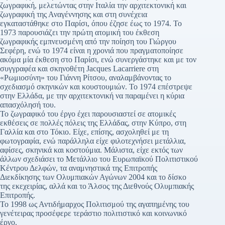
ζωγραφική, μελετώντας στην Ιταλία την αρχιτεκτονική και
ζωγραφική της Αναγέννησης και στη συνέχεια
εγκαταστάθηκε στο Παρίσι, όπου έζησε έως το 1974. Το
1973 παρουσιάζει την πρώτη ατομική του έκθεση
ζωγραφικής εμπνευσμένη από την ποίηση του Γιώργου
Σεφέρη, ενώ το 1974 είναι η χρονιά που πραγματοποίησε
ακόμα μία έκθεση στο Παρίσι, ενώ συνεργάστηκε και με τον
συγγραφέα και σκηνοθέτη Jacques Lacarriere στη
«Ρωμιοσύνη» του Γιάννη Ρίτσου, αναλαμβάνοντας το
σχεδιασμό σκηνικών και κουστουμιών. Το 1974 επέστρεψε
στην Ελλάδα, με την αρχιτεκτονική να παραμένει η κύρια
απασχόλησή του.
Το ζωγραφικό του έργο έχει παρουσιαστεί σε ατομικές
εκθέσεις σε πολλές πόλεις της Ελλάδας, στην Κύπρο, στη
Γαλλία και στο Τόκιο. Είχε, επίσης, ασχοληθεί με τη
φωτογραφία, ενώ παράλληλα είχε φιλοτεχνήσει μετάλλια,
αφίσες, σκηνικά και κοστούμια. Μάλιστα, είχε εκτός των
άλλων σχεδιάσει το Μετάλλιο του Ευρωπαϊκού Πολιτιστικού
Κέντρου Δελφών, τα αναμνηστικά της Επιτροπής
Διεκδίκησης των Ολυμπιακών Αγώνων 2004 και το δίσκο
της εκεχειρίας, αλλά και το Άλσος της Διεθνούς Ολυμπιακής
Επιτροπής.
Το 1998 ως Αντιδήμαρχος Πολιτισμού της αγαπημένης του
γενέτειρας προσέφερε τεράστιο πολιτιστικό και κοινωνικό
έργο.