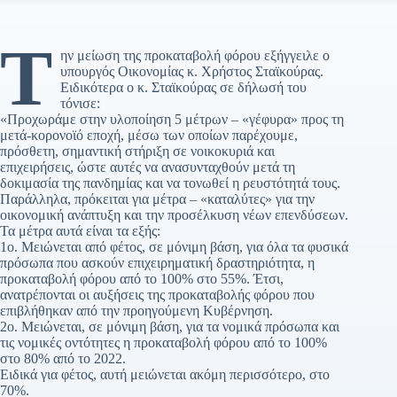
Τ
ην μείωση της προκαταβολή φόρου εξήγγειλε ο
υπουργός Οικονομίας κ. Χρήστος Σταϊκούρας.
Ειδικότερα ο κ. Σταϊκούρας σε δήλωσή του
τόνισε:
«Προχωράμε στην υλοποίηση 5 μέτρων – «γέφυρα» προς τη
μετά-κορονοϊό εποχή, μέσω των οποίων παρέχουμε,
πρόσθετη, σημαντική στήριξη σε νοικοκυριά και
επιχειρήσεις, ώστε αυτές να ανασυνταχθούν μετά τη
δοκιμασία της πανδημίας και να τονωθεί η ρευστότητά τους.
Παράλληλα, πρόκειται για μέτρα – «καταλύτες» για την
οικονομική ανάπτυξη και την προσέλκυση νέων επενδύσεων.
Τα μέτρα αυτά είναι τα εξής:
1ο. Μειώνεται από φέτος, σε μόνιμη βάση, για όλα τα φυσικά
πρόσωπα που ασκούν επιχειρηματική δραστηριότητα, η
προκαταβολή φόρου από το 100% στο 55%. Έτσι,
ανατρέπονται οι αυξήσεις της προκαταβολής φόρου που
επιβλήθηκαν από την προηγούμενη Κυβέρνηση.
2ο. Μειώνεται, σε μόνιμη βάση, για τα νομικά πρόσωπα και
τις νομικές οντότητες η προκαταβολή φόρου από το 100%
στο 80% από το 2022.
Ειδικά για φέτος, αυτή μειώνεται ακόμη περισσότερο, στο
70%.