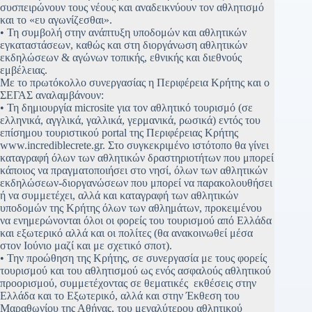
συσπειρώνουν τους νέους και αναδεικνύουν τον αθλητισμό
και το «ευ αγωνίζεσθαι».
• Τη συμβολή στην ανάπτυξη υποδομών και αθλητικών
εγκαταστάσεων, καθώς και στη διοργάνωση αθλητικών
εκδηλώσεων & αγώνων τοπικής, εθνικής και διεθνούς
εμβέλειας.
Με το πρωτόκολλο συνεργασίας η Περιφέρεια Κρήτης και ο
ΣΕΓΑΣ αναλαμβάνουν:
• Τη δημιουργία microsite για τον αθλητικό τουρισμό (σε
ελληνικά, αγγλικά, γαλλικά, γερμανικά, ρωσικά) εντός του
επίσημου τουριστικού portal της Περιφέρειας Κρήτης
www.incrediblecrete.gr. Στο συγκεκριμένο ιστότοπο θα γίνει
καταγραφή όλων των αθλητικών δραστηριοτήτων που μπορεί
κάποιος να πραγματοποιήσει στο νησί, όλων των αθλητικών
εκδηλώσεων-διοργανώσεων που μπορεί να παρακολουθήσει
ή να συμμετέχει, αλλά και καταγραφή των αθλητικών
υποδομών της Κρήτης όλων των αθλημάτων, προκειμένου
να ενημερώνονται όλοι οι φορείς του τουρισμού από Ελλάδα
και εξωτερικό αλλά και οι πολίτες (θα ανακοινωθεί μέσα
στον Ιούνιο μαζί και με σχετικό σποτ).
• Την προώθηση της Κρήτης, σε συνεργασία με τους φορείς
τουρισμού και του αθλητισμού ως ενός ασφαλούς αθλητικού
προορισμού, συμμετέχοντας σε θεματικές εκθέσεις στην
Ελλάδα και το Εξωτερικό, αλλά και στην Έκθεση του
Μαραθωνίου της Αθήνας, του μεγαλύτερου αθλητικού