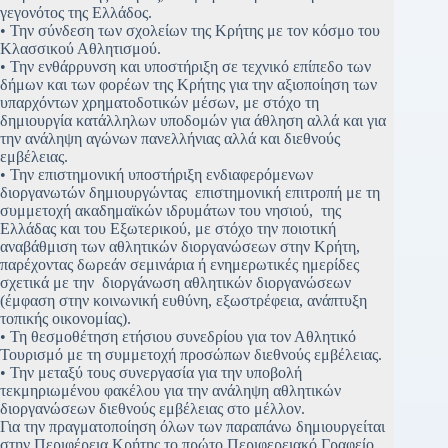
γεγονότος της Ελλάδος.
• Την σύνδεση των σχολείων της Κρήτης με τον κόσμο του
Κλασσικού Αθλητισμού.
• Την ενθάρρυνση και υποστήριξη σε τεχνικό επίπεδο των
δήμων και των φορέων της Κρήτης για την αξιοποίηση των
υπαρχόντων χρηματοδοτικών μέσων, με στόχο τη
δημιουργία κατάλληλων υποδομών για άθληση αλλά και για
την ανάληψη αγώνων πανελλήνιας αλλά και διεθνούς
εμβέλειας.
• Την επιστημονική υποστήριξη ενδιαφερόμενων
διοργανωτών δημιουργώντας επιστημονική επιτροπή με τη
συμμετοχή ακαδημαϊκών ιδρυμάτων του νησιού, της
Ελλάδας και του Εξωτερικού, με στόχο την ποιοτική
αναβάθμιση των αθλητικών διοργανώσεων στην Κρήτη,
παρέχοντας δωρεάν σεμινάρια ή ενημερωτικές ημερίδες
σχετικά με την διοργάνωση αθλητικών διοργανώσεων
(έμφαση στην κοινωνική ευθύνη, εξωστρέφεια, ανάπτυξη
τοπικής οικονομίας).
• Τη θεσμοθέτηση ετήσιου συνεδρίου για τον Αθλητικό
Τουρισμό με τη συμμετοχή προσώπων διεθνούς εμβέλειας.
• Την μεταξύ τους συνεργασία για την υποβολή
τεκμηριωμένου φακέλου για την ανάληψη αθλητικών
διοργανώσεων διεθνούς εμβέλειας στο μέλλον.
Για την πραγματοποίηση όλων των παραπάνω δημιουργείται
στην Περιφέρεια Κρήτης το πρώτο Περιφερειακό Γραφείο