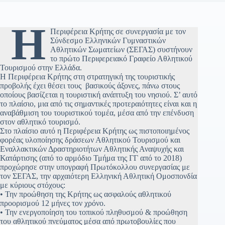
Η
Περιφέρεια Κρήτης σε συνεργασία με τον
Σύνδεσμο Ελληνικών Γυμναστικών
Αθλητικών Σωματείων (ΣΕΓΑΣ) συστήνουν
το πρώτο Περιφερειακό Γραφείο Αθλητικού
Τουρισμού στην Ελλάδα.
Η Περιφέρεια Κρήτης στη στρατηγική της τουριστικής
προβολής έχει θέσει τους βασικούς άξονες, πάνω στους
οποίους βασίζεται η τουριστική ανάπτυξη του νησιού. Σ’ αυτό
το πλαίσιο, μια από τις σημαντικές προτεραιότητες είναι και η
αναβάθμιση του τουριστικού τομέα, μέσα από την επένδυση
στον αθλητικό τουρισμό.
Στο πλαίσιο αυτό η Περιφέρεια Κρήτης ως πιστοποιημένος
φορέας υλοποίησης δράσεων Αθλητικού Τουρισμού και
Εναλλακτικών Δραστηριοτήτων Αθλητικής Αναψυχής και
Κατάρτισης (από το αρμόδιο Τμήμα της ΓΓ από το 2018)
προχώρησε στην υπογραφή Πρωτόκολλου συνεργασίας με
τον ΣΕΓΑΣ, την αρχαιότερη Ελληνική Αθλητική Ομοσπονδία
με κύριους στόχους:
• Την προώθηση της Κρήτης ως ασφαλούς αθλητικού
προορισμού 12 μήνες τον χρόνο.
• Την ενεργοποίηση του τοπικού πληθυσμού & προώθηση
του αθλητικού πνεύματος μέσα από πρωτοβουλίες που