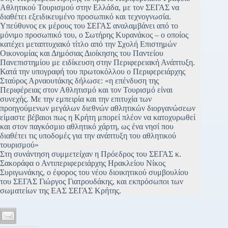
Αθλητικού Τουρισμού στην Ελλάδα, με τον ΣΕΓΑΣ να
διαθέτει εξειδικευμένο προσωπικό και τεχνογνωσία.
Υπεύθυνος εκ μέρους του ΣΕΓΑΣ αναλαμβάνει από το
μόνιμο προσωπικό του, ο Σωτήρης Κυρανάκος – ο οποίος
κατέχει μεταπτυχιακό τίτλο από την Σχολή Επιστημών
Οικονομίας και Δημόσιας Διοίκησης του Παντείου
Πανεπιστημίου με ειδίκευση στην Περιφερειακή Ανάπτυξη.
Κατά την υπογραφή του πρωτοκόλλου ο Περιφερειάρχης
Σταύρος Αρναουτάκης δήλωσε: «η επένδυση της
Περιφέρειας στον Αθλητισμό και τον Τουρισμό είναι
συνεχής. Με την εμπειρία και την επιτυχία των
προηγούμενων μεγάλων διεθνών αθλητικών διοργανώσεων
είμαστε βέβαιοι πως η Κρήτη μπορεί πλέον να κατοχυρωθεί
και στον παγκόσμιο αθλητικό χάρτη, ως ένα νησί που
διαθέτει τις υποδομές για την ανάπτυξη του αθλητικού
τουρισμού»
Στη συνάντηση συμμετείχαν η Πρόεδρος του ΣΕΓΑΣ κ.
Σακοράφα ο Αντιπεριφερειάρχης Ηρακλείου Νίκος
Συριγωνάκης, ο έφορος του νέου διοικητικού συμβουλίου
του ΣΕΓΑΣ Γιώργος Γιατρουδάκης, και εκπρόσωποι των
σωματείων της ΕΑΣ ΣΕΓΑΣ Κρήτης.