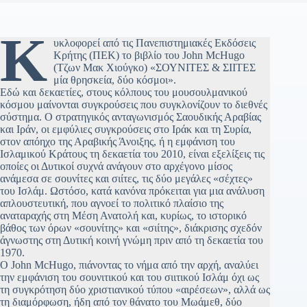
Κ
υκλοφορεί από τις Πανεπιστημιακές Εκδόσεις
Κρήτης (ΠΕΚ) το βιβλίο του John McHugo
(Τζων Μακ Χιούγκο) «ΣΟΥΝΙΤΕΣ & ΣΙΙΤΕΣ
μία θρησκεία, δύο κόσμοι».
Εδώ και δεκαετίες, στους κόλπους του μουσουλμανικού
κόσμου μαίνονται συγκρούσεις που συγκλονίζουν το διεθνές
σύστημα. Ο στρατηγικός ανταγωνισμός Σαουδικής Αραβίας
και Ιράν, οι εμφύλιες συγκρούσεις στο Ιράκ και τη Συρία,
στον απόηχο της Αραβικής Άνοιξης, ή η εμφάνιση του
Ισλαμικού Κράτους τη δεκαετία του 2010, είναι εξελίξεις τις
οποίες οι Δυτικοί συχνά ανάγουν στο αρχέγονο μίσος
ανάμεσα σε σουνίτες και σιίτες, τις δύο μεγάλες «σέχτες»
του Ισλάμ. Ωστόσο, κατά κανόνα πρόκειται για μια ανάλυση
απλουστευτική, που αγνοεί το πολιτικό πλαίσιο της
αναταραχής στη Μέση Ανατολή και, κυρίως, το ιστορικό
βάθος των όρων «σουνίτης» και «σιίτης», διάκρισης σχεδόν
άγνωστης στη Δυτική κοινή γνώμη πριν από τη δεκαετία του
1970.
Ο John McHugo, πιάνοντας το νήμα από την αρχή, αναλύει
την εμφάνιση του σουνιτικού και του σιιτικού Ισλάμ όχι ως
τη συγκρότηση δύο χριστιανικού τύπου «αιρέσεων», αλλά ως
τη διαμόρφωση, ήδη από τον θάνατο του Μωάμεθ, δύο