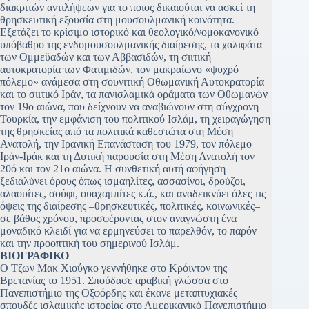
διακριτών αντιλήψεων για το ποιος δικαιούται να ασκεί τη
θρησκευτική εξουσία στη μουσουλμανική κοινότητα.
Εξετάζει το κρίσιμο ιστορικό και θεολογικό/νομοκανονικό
υπόβαθρο της ενδομουσουλμανικής διαίρεσης, τα χαλιφάτα
των Ομμεϋαδών και των Αββασιδών, τη σιιτική
αυτοκρατορία των Φατιμιδών, τον μακραίωνο «ψυχρό
πόλεμο» ανάμεσα στη σουνιτική Οθωμανική Αυτοκρατορία
και το σιιτικό Ιράν, τα πανισλαμικά οράματα των Οθωμανών
τον 19ο αιώνα, που δείχνουν να αναβιώνουν στη σύγχρονη
Τουρκία, την εμφάνιση του πολιτικού Ισλάμ, τη χειραγώγηση
της θρησκείας από τα πολιτικά καθεστώτα στη Μέση
Ανατολή, την Ιρανική Επανάσταση του 1979, τον πόλεμο
Ιράν-Ιράκ και τη Δυτική παρουσία στη Μέση Ανατολή τον
20ό και τον 21ο αιώνα. Η συνθετική αυτή αφήγηση
ξεδιαλύνει όρους όπως ισμαηλίτες, ασσασίνοι, δρούζοι,
αλαουίτες, σούφι, ουαχαμπίτες κ.ά., και αναδεικνύει όλες τις
όψεις της διαίρεσης –θρησκευτικές, πολιτικές, κοινωνικές–
σε βάθος χρόνου, προσφέροντας στον αναγνώστη ένα
μοναδικό κλειδί για να ερμηνεύσει το παρελθόν, το παρόν
και την προοπτική του σημερινού Ισλάμ.
ΒΙΟΓΡΑΦΙΚΟ
Ο Τζων Μακ Χιούγκο γεννήθηκε στο Κρόιντον της
Βρετανίας το 1951. Σπούδασε αραβική γλώσσα στο
Πανεπιστήμιο της Οξφόρδης και έκανε μεταπτυχιακές
σπουδές ισλαμικής ιστορίας στο Αμερικανικό Πανεπιστήμιο