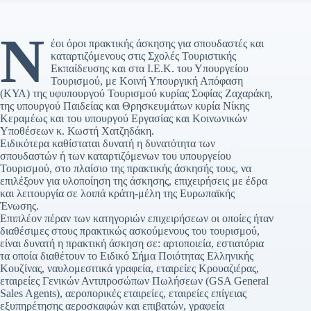
Ν
έοι όροι πρακτικής άσκησης για σπουδαστές και
καταρτιζόμενους στις Σχολές Τουριστικής
Εκπαίδευσης και στα Ι.Ε.Κ. του Υπουργείου
Τουρισμού, με Κοινή Υπουργική Απόφαση
(ΚΥΑ) της υφυπουργού Τουρισμού κυρίας Σοφίας Ζαχαράκη,
της υπουργού Παιδείας και Θρησκευμάτων κυρία Νίκης
Κεραμέως και του υπουργού Εργασίας και Κοινωνικών
Υποθέσεων κ. Κωστή Χατζηδάκη.
Ειδικότερα καθίσταται δυνατή η δυνατότητα των
σπουδαστών ή των καταρτιζόμενων του υπουργείου
Τουρισμού, στο πλαίσιο της πρακτικής άσκησής τους, να
επιλέξουν για υλοποίηση της άσκησης, επιχειρήσεις με έδρα
και λειτουργία σε λοιπά κράτη-μέλη της Ευρωπαϊκής
Ένωσης.
Επιπλέον πέραν των κατηγοριών επιχειρήσεων οι οποίες ήταν
διαθέσιμες στους πρακτικώς ασκούμενους του τουρισμού,
είναι δυνατή η πρακτική άσκηση σε: αρτοποιεία, εστιατόρια
τα οποία διαθέτουν το Ειδικό Σήμα Ποιότητας Ελληνικής
Κουζίνας, ναυλομεσιτικά γραφεία, εταιρείες Κρουαζιέρας,
εταιρείες Γενικών Αντιπροσώπων Πωλήσεων (GSA General
Sales Agents), αεροπορικές εταιρείες, εταιρείες επίγειας
εξυπηρέτησης αεροσκαφών και επιβατών, γραφεία