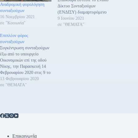
Αναδρομική φορολόγηση
Δίκτυο Συνταξιούχων
συνταξιούχων
(ΕΝΔΙΣΥ) διαμαρτυρόμενο
16 Νοεμβρίου 2021
για την φορολόγηση των
9 Ιουνίου 2021
σε "Κοινωνία"
αναδρομικών με ποσοστά
σε "ΘΕΜΑΤΑ"
που αγγίζουν και το 45%.
Επιπλέον φόρος
Συγκεκριμένα η Επιστολή:
συνταξιούχων
Κύριε Υπουργέ, Είναι η
Συγκέντρωση συνταξιούχων
ώρα, που το κράτος πρέπει
έξω από το υπουργείο
να μαζέψει το χρήμα! Η
Οικονομικών επί της οδού
Ανεξάρτητη Αρχή Δημοσίων
Νίκης, την Παρασκευή 14
Εσόδων (Α.Α.Δ.Ε.),
Φεβρουαρίου 2020 στις 9 το
ανασκούμπωσε…
πρωί, πραγματοποιεί το
13 Φεβρουαρίου 2020
Ενιαίο Δίκτυο Συνταξιούχων
σε "ΘΕΜΑΤΑ"
(ΕΝΔΙΣΥ) με αφορμή
επιπλέον φόρο που
καλούνται να πληρώσουν.
Ειδικότερα το ΕΝΔΙΣΥ
επισημαίνει: «Με αφορμή
τα ραβασάκια της εφορίας
για πληρωμή έξτρα φόρου
και πρόστιμα…
Επικοινωνία