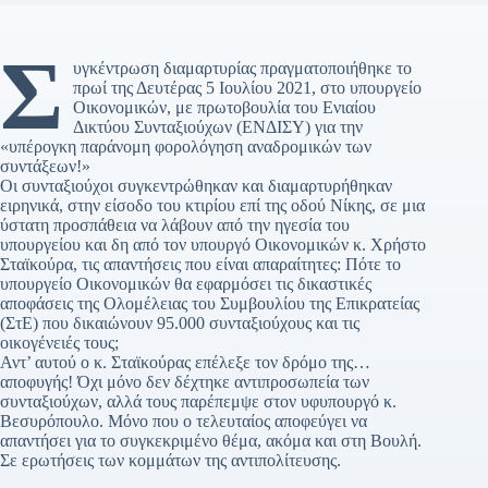
Σ
υγκέντρωση διαμαρτυρίας πραγματοποιήθηκε το
πρωί της Δευτέρας 5 Ιουλίου 2021, στο υπουργείο
Οικονομικών, με πρωτοβουλία του Ενιαίου
Δικτύου Συνταξιούχων (ΕΝΔΙΣΥ) για την
«υπέρογκη παράνομη φορολόγηση αναδρομικών των
συντάξεων!»
Οι συνταξιούχοι συγκεντρώθηκαν και διαμαρτυρήθηκαν
ειρηνικά, στην είσοδο του κτιρίου επί της οδού Νίκης, σε μια
ύστατη προσπάθεια να λάβουν από την ηγεσία του
υπουργείου και δη από τον υπουργό Οικονομικών κ. Χρήστο
Σταϊκούρα, τις απαντήσεις που είναι απαραίτητες: Πότε το
υπουργείο Οικονομικών θα εφαρμόσει τις δικαστικές
αποφάσεις της Ολομέλειας του Συμβουλίου της Επικρατείας
(ΣτΕ) που δικαιώνουν 95.000 συνταξιούχους και τις
οικογένειές τους;
Αντ’ αυτού ο κ. Σταϊκούρας επέλεξε τον δρόμο της…
αποφυγής! Όχι μόνο δεν δέχτηκε αντιπροσωπεία των
συνταξιούχων, αλλά τους παρέπεμψε στον υφυπουργό κ.
Βεσυρόπουλο. Μόνο που ο τελευταίος αποφεύγει να
απαντήσει για το συγκεκριμένο θέμα, ακόμα και στη Βουλή.
Σε ερωτήσεις των κομμάτων της αντιπολίτευσης.