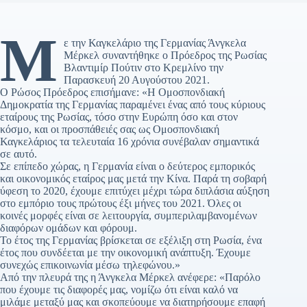
Μ
ε την Καγκελάριο της Γερμανίας Άνγκελα
Μέρκελ συναντήθηκε ο Πρόεδρος της Ρωσίας
Βλαντιμίρ Πούτιν στο Κρεμλίνο την
Παρασκευή 20 Αυγούστου 2021.
Ο Ρώσος Πρόεδρος επισήμανε: «Η Ομοσπονδιακή
Δημοκρατία της Γερμανίας παραμένει ένας από τους κύριους
εταίρους της Ρωσίας, τόσο στην Ευρώπη όσο και στον
κόσμο, και οι προσπάθειές σας ως Ομοσπονδιακή
Καγκελάριος τα τελευταία 16 χρόνια συνέβαλαν σημαντικά
σε αυτό.
Σε επίπεδο χώρας, η Γερμανία είναι ο δεύτερος εμπορικός
και οικονομικός εταίρος μας μετά την Κίνα. Παρά τη σοβαρή
ύφεση το 2020, έχουμε επιτύχει μέχρι τώρα διπλάσια αύξηση
στο εμπόριο τους πρώτους έξι μήνες του 2021. Όλες οι
κοινές μορφές είναι σε λειτουργία, συμπεριλαμβανομένων
διαφόρων ομάδων και φόρουμ.
Το έτος της Γερμανίας βρίσκεται σε εξέλιξη στη Ρωσία, ένα
έτος που συνδέεται με την οικονομική ανάπτυξη. Έχουμε
συνεχώς επικοινωνία μέσω τηλεφώνου.»
Από την πλευρά της η Άνγκελα Μέρκελ ανέφερε: «Παρόλο
που έχουμε τις διαφορές μας, νομίζω ότι είναι καλό να
μιλάμε μεταξύ μας και σκοπεύουμε να διατηρήσουμε επαφή