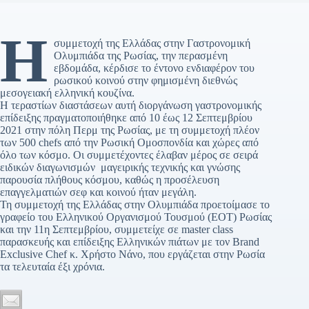
Η
συμμετοχή της Ελλάδας στην Γαστρονομική
Ολυμπιάδα της Ρωσίας, την περασμένη
εβδομάδα, κέρδισε το έντονο ενδιαφέρον του
ρωσικού κοινού στην φημισμένη διεθνώς
μεσογειακή ελληνική κουζίνα.
Η τεραστίων διαστάσεων αυτή διοργάνωση γαστρονομικής
επίδειξης πραγματοποιήθηκε από 10 έως 12 Σεπτεμβρίου
2021 στην πόλη Περμ της Ρωσίας, με τη συμμετοχή πλέον
των 500 chefs από την Ρωσική Ομοσπονδία και χώρες από
όλο των κόσμο. Οι συμμετέχοντες έλαβαν μέρος σε σειρά
ειδικών διαγωνισμών μαγειρικής τεχνικής και γνώσης
παρουσία πλήθους κόσμου, καθώς η προσέλευση
επαγγελματιών σεφ και κοινού ήταν μεγάλη.
Τη συμμετοχή της Ελλάδας στην Ολυμπιάδα προετοίμασε το
γραφείο του Ελληνικού Οργανισμού Τουσμού (ΕΟΤ) Ρωσίας
και την 11η Σεπτεμβρίου, συμμετείχε σε master class
παρασκευής και επίδειξης Ελληνικών πιάτων με τον Βrand
Exclusive Chef κ. Χρήστο Νάνο, που εργάζεται στην Ρωσία
τα τελευταία έξι χρόνια.