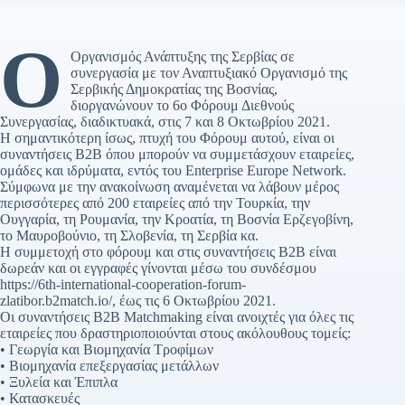
Ο
Οργανισμός Ανάπτυξης της Σερβίας σε
συνεργασία με τον Αναπτυξιακό Οργανισμό της
Σερβικής Δημοκρατίας της Βοσνίας,
διοργανώνουν το 6ο Φόρουμ Διεθνούς
Συνεργασίας, διαδικτυακά, στις 7 και 8 Οκτωβρίου 2021.
Η σημαντικότερη ίσως, πτυχή του Φόρουμ αυτού, είναι οι
συναντήσεις B2B όπου μπορούν να συμμετάσχουν εταιρείες,
ομάδες και ιδρύματα, εντός του Enterprise Europe Network.
Σύμφωνα με την ανακοίνωση αναμένεται να λάβουν μέρος
περισσότερες από 200 εταιρείες από την Τουρκία, την
Ουγγαρία, τη Ρουμανία, την Κροατία, τη Βοσνία Ερζεγοβίνη,
το Μαυροβούνιο, τη Σλοβενία, τη Σερβία κα.
Η συμμετοχή στο φόρουμ και στις συναντήσεις B2B είναι
δωρεάν και οι εγγραφές γίνονται μέσω του συνδέσμου
https://6th-international-cooperation-forum-
zlatibor.b2match.io/, έως τις 6 Οκτωβρίου 2021.
Οι συναντήσεις B2B Matchmaking είναι ανοιχτές για όλες τις
εταιρείες που δραστηριοποιούνται στους ακόλουθους τομείς:
• Γεωργία και Βιομηχανία Τροφίμων
• Βιομηχανία επεξεργασίας μετάλλων
• Ξυλεία και Έπιπλα
• Κατασκευές