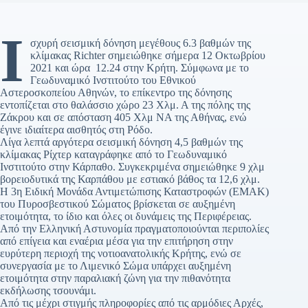
Ι
σχυρή σεισμική δόνηση μεγέθους 6.3 βαθμών της
κλίμακας Richter σημειώθηκε σήμερα 12 Οκτωβρίου
2021 και ώρα 12.24 στην Κρήτη. Σύμφωνα με το
Γεωδυναμικό Ινστιτούτο του Εθνικού
Αστεροσκοπείου Αθηνών, το επίκεντρο της δόνησης
εντοπίζεται στο θαλάσσιο χώρο 23 Χλμ. Α της πόλης της
Ζάκρου και σε απόσταση 405 Χλμ ΝΑ της Αθήνας, ενώ
έγινε ιδιαίτερα αισθητός στη Ρόδο.
Λίγα λεπτά αργότερα σεισμική δόνηση 4,5 βαθμών της
κλίμακας Ρίχτερ καταγράφηκε από το Γεωδυναμικό
Ινστιτούτο στην Κάρπαθο. Συγκεκριμένα σημειώθηκε 9 χλμ
βορειοδυτικά της Καρπάθου με εστιακό βάθος τα 12,6 χλμ.
Η 3η Ειδική Μονάδα Αντιμετώπισης Καταστροφών (ΕΜΑΚ)
του Πυροσβεστικού Σώματος βρίσκεται σε αυξημένη
ετοιμότητα, το ίδιο και όλες οι δυνάμεις της Περιφέρειας.
Από την Ελληνική Αστυνομία πραγματοποιούνται περιπολίες
από επίγεια και εναέρια μέσα για την επιτήρηση στην
ευρύτερη περιοχή της νοτιοανατολικής Κρήτης, ενώ σε
συνεργασία με το Λιμενικό Σώμα υπάρχει αυξημένη
ετοιμότητα στην παραλιακή ζώνη για την πιθανότητα
εκδήλωσης τσουνάμι.
Από τις μέχρι στιγμής πληροφορίες από τις αρμόδιες Αρχές,