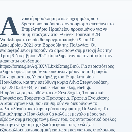
Α
νοικτή πρόσκληση στις επιχειρήσεις που
δραστηριοποιούνται στον τουρισμό απευθύνει το
Επιμελητήριο Ηρακλείου προκειμένου για να
συμμετάσχουν στο «Greek Tourism B2B
Workshop» το οποίο θα πραγματοποιηθεί 9 και 10
Δεκεμβρίου 2021 στη Βαρσοβία της Πολωνίας. Οι
ενδιαφερόμενοι μπορούν να δηλώσουν συμμετοχή έως την
Τρίτη 9 Νοεμβρίου 2021 συμπληρώνοντας την αίτηση στον
παρακάτω σύνδεσμο:
https://forms.gle/AqJ8XVLbxkRmugBm6. Για περισσότερες
πληροφορίες μπορούν να επικοινωνήσουν με το Γραφείο
Επιχειρηματικής Υποστήριξης του Επιμελητηρίου
Ηρακλείου, και την υπεύθυνη κυρία Λένα Στεφανουδάκη,
τηλ: 2810247034, e-mail: stefanoudaki@ebeh.gr.
H πρόσκληση απευθύνεται σε Ξενοδοχεία, Τουριστικά
Γραφεία και Τουριστικά Πρακτορεία, Γραφεία Ενοικίασης
Αυτοκινήτων κλπ, που επιθυμούν να διευρύνουν το
πελατολόγιό τους στην τεράστια αγορά της Πολωνίας. Το
Επιμελητήριο Ηρακλείου θα καλύψει μεγάλο μέρος των
εξόδων συμμετοχής των μελών του, ως ανταποδοτικό όφελος
για την ενίσχυση της εξωστρέφειάς τους, ενώ έχει
εξασφαλίσει ικανοποιητική έκπτωση και για τους υπόλοιπους