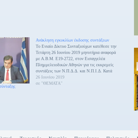
Ανάκληση εγκυκλίων έκδοσης συντάξεων
Το Ενιαίο Δίκτυο Συνταξιούχων κατέθεσε την
Τετάρτη 26 Ιουνίου 2019 μηνυτήρια αναφορά
με Α.Β.Μ. Ε19-2722, στον Εισαγγελέα
Πλημμελειοδικών Αθηνών για τις εκκρεμείς
συντάξεις των Ν.Π.Δ.Δ. και Ν.Π.Ι.Δ. Κατά
του Υφυπουργού Εργασίας, Κοινωνικής
26 Ιουνίου 2019
Ασφάλισης και Κοινωνικής Αλληλεγγύης κ.
σε "ΘΕΜΑΤΑ"
 σύνταξης
Αναστάσιου Πετρόπουλου, της Γενικής
Γραμματέως Κοινωνικών Ασφαλίσεων του
Υπουργείου Εργασίας κας Στυλιανής Βρακά,
…