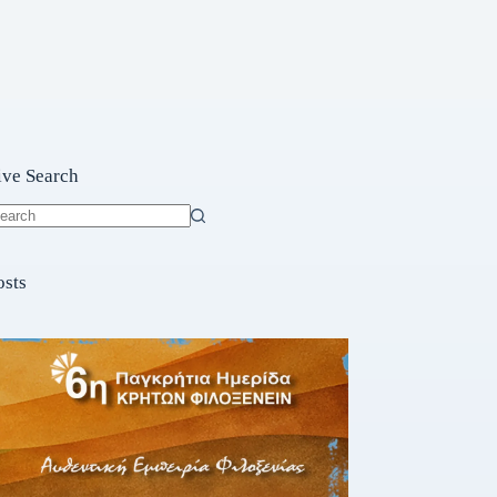
ive Search
o
sults
osts