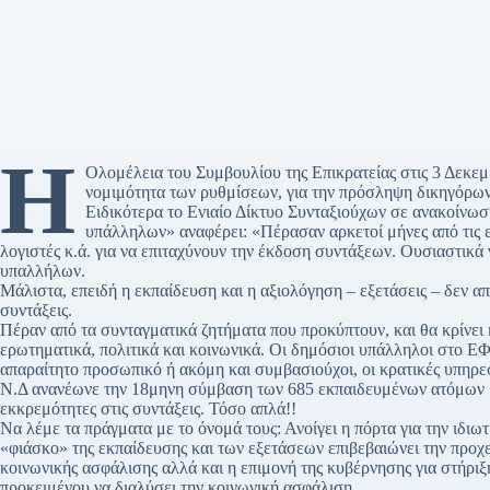
Η
Ολομέλεια του Συμβουλίου της Επικρατείας στις 3 Δεκεμ
νομιμότητα των ρυθμίσεων, για την πρόσληψη δικηγόρων
Ειδικότερα το Ενιαίο Δίκτυο Συνταξιούχων σε ανακοίνω
υπάλληλων» αναφέρει: «Πέρασαν αρκετοί μήνες από τις ε
λογιστές κ.ά. για να επιταχύνουν την έκδοση συντάξεων. Ουσιαστικ
υπαλλήλων.
Μάλιστα, επειδή η εκπαίδευση και η αξιολόγηση – εξετάσεις – δεν α
συντάξεις.
Πέραν από τα συνταγματικά ζητήματα που προκύπτουν, και θα κρίνει
ερωτηματικά, πολιτικά και κοινωνικά. Οι δημόσιοι υπάλληλοι στο ΕΦ
απαραίτητο προσωπικό ή ακόμη και συμβασιούχοι, οι κρατικές υπηρεσ
Ν.Δ ανανέωνε την 18μηνη σύμβαση των 685 εκπαιδευμένων ατόμων 
εκκρεμότητες στις συντάξεις. Τόσο απλά!!
Να λέμε τα πράγματα με το όνομά τους: Ανοίγει η πόρτα για την ιδιω
«φιάσκο» της εκπαίδευσης και των εξετάσεων επιβεβαιώνει την προχ
κοινωνικής ασφάλισης αλλά και η επιμονή της κυβέρνησης για στήρι
προκειμένου να διαλύσει την κοινωνική ασφάλιση.