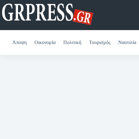
Μετάβαση
στο
περιεχόμενο
Άποψη
Οικονομία
Πολιτική
Τουρισμός
Ναυτιλία