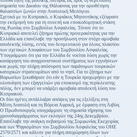
τοποθέτηση της ρωσικής πλευράς ως προς τη θεμελιώδη
σημασία του Δικαίου της Θάλασσας για την οριοθέτηση
θαλασσίων ζωνών στην Ανατολική Μεσόγειο.
Σχετικά με το Κυπριακό, ο Κυριάκος Μητσοτάκης εξέφρασε
την εκτίμησή του για τη συνεπή και εποικοδομητική στάση
της Ρωσίας στο Συμβούλιο Ασφαλείας. Τόνισε ότι το
Κυπριακό αποτελεί ζήτημα πρώτης προτεραιότητας για την
Ελλάδα και επανέλαβε την προσήλωση στον στόχο αμοιβαία
αποδεκτής λύσης, εντός του δεσμευτικού για όλους πλαισίου
των σχετικών Αποφάσεων του Συμβουλίου Ασφαλείας.
Υπογράμμισε ότι για την Ελλάδα δε νοείται λύση χωρίς την
κατάργηση του αναχρονιστικού συστήματος των εγγυήσεων
και χωρίς την πλήρη απόσυρση των παράνομων τουρκικών
κατοχικών στρατευμάτων από το νησί. Για το ζήτημα των
Βαρωσίων ξεκαθάρισε ότι εάν η Τουρκία προχωρήσει με την
υλοποίηση των εξαγγελιών για εποικισμό της περίκλειστης
πόλης, δεν μπορεί να υπάρξει αμοιβαία αποδεκτή λύση του
Κυπριακού.
Οι δύο ηγέτες αντάλλαξαν απόψεις για τις εξελίξεις στη
Μέση Ανατολή και τη Βόρεια Αφρική, με έμφαση στη Λιβύη.
Ο Πρωθυπουργός υπογράμμισε τη σημασία τήρησης του
χρονοδιαγράμματος των εκλογών της 24ης Δεκεμβρίου.
Επανέλαβε την ανάγκη σεβασμού της Συμφωνίας Εκεχειρίας
και των Ψηφισμάτων του Συμβουλίου Ασφαλείας του ΟΗΕ
2570/2571 και κάλεσε για πλήρη αποχώρηση όλων των