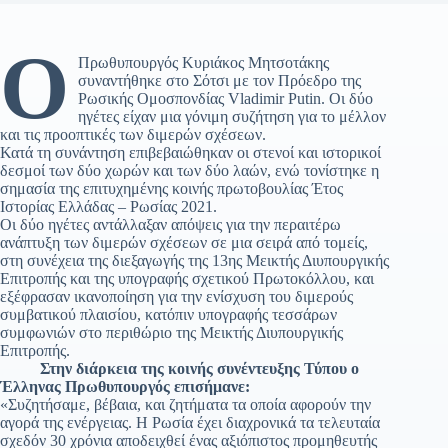
Ο
Πρωθυπουργός Κυριάκος Μητσοτάκης
συναντήθηκε στο Σότσι με τον Πρόεδρο της
Ρωσικής Ομοσπονδίας Vladimir Putin. Οι δύο
ηγέτες είχαν μια γόνιμη συζήτηση για το μέλλον
και τις προοπτικές των διμερών σχέσεων.
Κατά τη συνάντηση επιβεβαιώθηκαν οι στενοί και ιστορικοί
δεσμοί των δύο χωρών και των δύο λαών, ενώ τονίστηκε η
σημασία της επιτυχημένης κοινής πρωτοβουλίας Έτος
Ιστορίας Ελλάδας – Ρωσίας 2021.
Οι δύο ηγέτες αντάλλαξαν απόψεις για την περαιτέρω
ανάπτυξη των διμερών σχέσεων σε μια σειρά από τομείς,
στη συνέχεια της διεξαγωγής της 13ης Μεικτής Διυπουργικής
Επιτροπής και της υπογραφής σχετικού Πρωτοκόλλου, και
εξέφρασαν ικανοποίηση για την ενίσχυση του διμερούς
συμβατικού πλαισίου, κατόπιν υπογραφής τεσσάρων
συμφωνιών στο περιθώριο της Μεικτής Διυπουργικής
Επιτροπής.
Στην διάρκεια της κοινής συνέντευξης Τύπου ο
Έλληνας Πρωθυπουργός επισήμανε:
«Συζητήσαμε, βέβαια, και ζητήματα τα οποία αφορούν την
αγορά της ενέργειας. Η Ρωσία έχει διαχρονικά τα τελευταία
σχεδόν 30 χρόνια αποδειχθεί ένας αξιόπιστος προμηθευτής