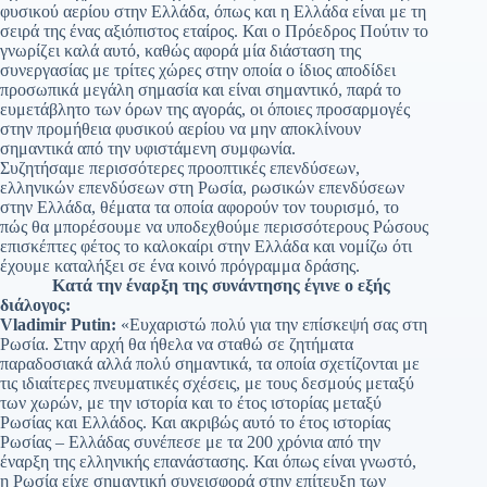
φυσικού αερίου στην Ελλάδα, όπως και η Ελλάδα είναι με τη
σειρά της ένας αξιόπιστος εταίρος. Και ο Πρόεδρος Πούτιν το
γνωρίζει καλά αυτό, καθώς αφορά μία διάσταση της
συνεργασίας με τρίτες χώρες στην οποία ο ίδιος αποδίδει
προσωπικά μεγάλη σημασία και είναι σημαντικό, παρά το
ευμετάβλητο των όρων της αγοράς, οι όποιες προσαρμογές
στην προμήθεια φυσικού αερίου να μην αποκλίνουν
σημαντικά από την υφιστάμενη συμφωνία.
Συζητήσαμε περισσότερες προοπτικές επενδύσεων,
ελληνικών επενδύσεων στη Ρωσία, ρωσικών επενδύσεων
στην Ελλάδα, θέματα τα οποία αφορούν τον τουρισμό, το
πώς θα μπορέσουμε να υποδεχθούμε περισσότερους Ρώσους
επισκέπτες φέτος το καλοκαίρι στην Ελλάδα και νομίζω ότι
έχουμε καταλήξει σε ένα κοινό πρόγραμμα δράσης.
Κατά την έναρξη της συνάντησης έγινε ο εξής
διάλογος:
Vladimir Putin:
«Ευχαριστώ πολύ για την επίσκεψή σας στη
Ρωσία. Στην αρχή θα ήθελα να σταθώ σε ζητήματα
παραδοσιακά αλλά πολύ σημαντικά, τα οποία σχετίζονται με
τις ιδιαίτερες πνευματικές σχέσεις, με τους δεσμούς μεταξύ
των χωρών, με την ιστορία και το έτος ιστορίας μεταξύ
Ρωσίας και Ελλάδος. Και ακριβώς αυτό το έτος ιστορίας
Ρωσίας – Ελλάδας συνέπεσε με τα 200 χρόνια από την
έναρξη της ελληνικής επανάστασης. Και όπως είναι γνωστό,
η Ρωσία είχε σημαντική συνεισφορά στην επίτευξη των