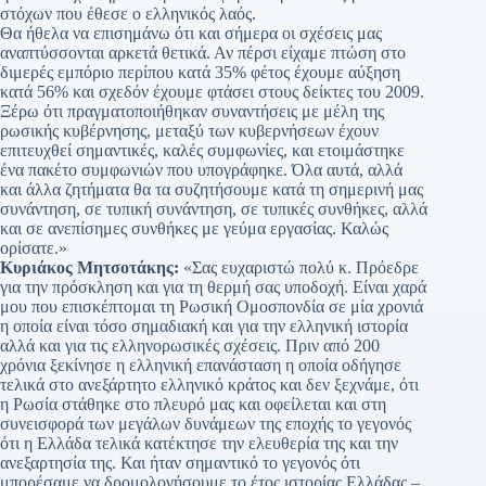
στόχων που έθεσε ο ελληνικός λαός.
Θα ήθελα να επισημάνω ότι και σήμερα οι σχέσεις μας
αναπτύσσονται αρκετά θετικά. Αν πέρσι είχαμε πτώση στο
διμερές εμπόριο περίπου κατά 35% φέτος έχουμε αύξηση
κατά 56% και σχεδόν έχουμε φτάσει στους δείκτες του 2009.
Ξέρω ότι πραγματοποιήθηκαν συναντήσεις με μέλη της
ρωσικής κυβέρνησης, μεταξύ των κυβερνήσεων έχουν
επιτευχθεί σημαντικές, καλές συμφωνίες, και ετοιμάστηκε
ένα πακέτο συμφωνιών που υπογράφηκε. Όλα αυτά, αλλά
και άλλα ζητήματα θα τα συζητήσουμε κατά τη σημερινή μας
συνάντηση, σε τυπική συνάντηση, σε τυπικές συνθήκες, αλλά
και σε ανεπίσημες συνθήκες με γεύμα εργασίας. Καλώς
ορίσατε.»
Κυριάκος Μητσοτάκης:
«Σας ευχαριστώ πολύ κ. Πρόεδρε
για την πρόσκληση και για τη θερμή σας υποδοχή. Είναι χαρά
μου που επισκέπτομαι τη Ρωσική Ομοσπονδία σε μία χρονιά
η οποία είναι τόσο σημαδιακή και για την ελληνική ιστορία
αλλά και για τις ελληνορωσικές σχέσεις. Πριν από 200
χρόνια ξεκίνησε η ελληνική επανάσταση η οποία οδήγησε
τελικά στο ανεξάρτητο ελληνικό κράτος και δεν ξεχνάμε, ότι
η Ρωσία στάθηκε στο πλευρό μας και οφείλεται και στη
συνεισφορά των μεγάλων δυνάμεων της εποχής το γεγονός
ότι η Ελλάδα τελικά κατέκτησε την ελευθερία της και την
ανεξαρτησία της. Και ήταν σημαντικό το γεγονός ότι
μπορέσαμε να δρομολογήσουμε το έτος ιστορίας Ελλάδας –