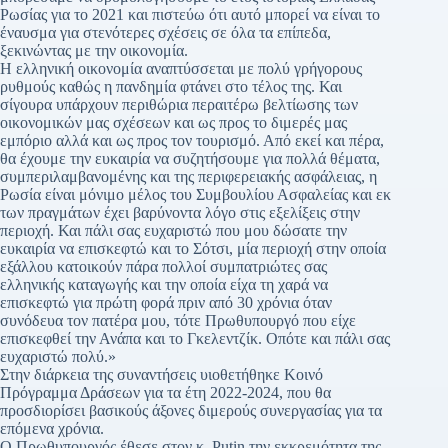
Ρωσίας για το 2021 και πιστεύω ότι αυτό μπορεί να είναι το
έναυσμα για στενότερες σχέσεις σε όλα τα επίπεδα,
ξεκινώντας με την οικονομία.
Η ελληνική οικονομία αναπτύσσεται με πολύ γρήγορους
ρυθμούς καθώς η πανδημία φτάνει στο τέλος της. Και
σίγουρα υπάρχουν περιθώρια περαιτέρω βελτίωσης των
οικονομικών μας σχέσεων και ως προς το διμερές μας
εμπόριο αλλά και ως προς τον τουρισμό. Από εκεί και πέρα,
θα έχουμε την ευκαιρία να συζητήσουμε για πολλά θέματα,
συμπεριλαμβανομένης και της περιφερειακής ασφάλειας, η
Ρωσία είναι μόνιμο μέλος του Συμβουλίου Ασφαλείας και εκ
των πραγμάτων έχει βαρύνοντα λόγο στις εξελίξεις στην
περιοχή. Και πάλι σας ευχαριστώ που μου δώσατε την
ευκαιρία να επισκεφτώ και το Σότσι, μία περιοχή στην οποία
εξάλλου κατοικούν πάρα πολλοί συμπατριώτες σας
ελληνικής καταγωγής και την οποία είχα τη χαρά να
επισκεφτώ για πρώτη φορά πριν από 30 χρόνια όταν
συνόδευα τον πατέρα μου, τότε Πρωθυπουργό που είχε
επισκεφθεί την Ανάπα και το Γκελεντζίκ. Οπότε και πάλι σας
ευχαριστώ πολύ.»
Στην διάρκεια της συναντήσεις υιοθετήθηκε Κοινό
Πρόγραμμα Δράσεων για τα έτη 2022-2024, που θα
προσδιορίσει βασικούς άξονες διμερούς συνεργασίας για τα
επόμενα χρόνια.
Ο Πρωθυπουργός έθεσε στον κ. Putin την εκκρεμότητα της