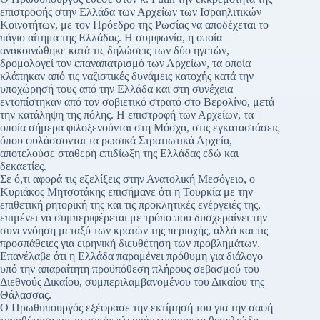
επιστροφής στην Ελλάδα των Αρχείων των Ισραηλιτικών
Κοινοτήτων, με τον Πρόεδρο της Ρωσίας να αποδέχεται το
πάγιο αίτημα της Ελλάδας. Η συμφωνία, η οποία
ανακοινώθηκε κατά τις δηλώσεις των δύο ηγετών,
δρομολογεί τον επαναπατρισμό των Αρχείων, τα οποία
κλάπηκαν από τις ναζιστικές δυνάμεις κατοχής κατά την
υποχώρησή τους από την Ελλάδα και στη συνέχεια
εντοπίστηκαν από τον σοβιετικό στρατό στο Βερολίνο, μετά
την κατάληψη της πόλης. Η επιστροφή των Αρχείων, τα
οποία σήμερα φιλοξενούνται στη Μόσχα, στις εγκαταστάσεις
όπου φυλάσσονται τα ρωσικά Στρατιωτικά Αρχεία,
αποτελούσε σταθερή επιδίωξη της Ελλάδας εδώ και
δεκαετίες.
Σε ό,τι αφορά τις εξελίξεις στην Ανατολική Μεσόγειο, ο
Κυριάκος Μητσοτάκης επισήμανε ότι η Τουρκία με την
επιθετική ρητορική της και τις προκλητικές ενέργειές της,
επιμένει να συμπεριφέρεται με τρόπο που δυσχεραίνει την
συνεννόηση μεταξύ των κρατών της περιοχής, αλλά και τις
προσπάθειες για ειρηνική διευθέτηση των προβλημάτων.
Επανέλαβε ότι η Ελλάδα παραμένει πρόθυμη για διάλογο
υπό την απαραίτητη προϋπόθεση πλήρους σεβασμού του
Διεθνούς Δικαίου, συμπεριλαμβανομένου του Δικαίου της
Θάλασσας.
Ο Πρωθυπουργός εξέφρασε την εκτίμησή του για την σαφή