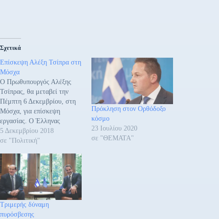
Σχετικά
Επίσκεψη Αλέξη Τσίπρα στη
Μόσχα
Ο Πρωθυπουργός Αλέξης
Τσίπρας, θα μεταβεί την
Πέμπτη 6 Δεκεμβρίου, στη
Πρόκληση στον Ορθόδοξο
Μόσχα, για επίσκεψη
κόσμο
εργασίας. Ο Έλληνας
23 Ιουλίου 2020
Πρωθυπουργός την
5 Δεκεμβρίου 2018
σε "ΘΕΜΑΤΑ"
Παρασκευή 7 Δεκεμβρίου
σε "Πολιτική"
2018 θα συναντηθεί με τον
Ρώσο Πρωθυπουργό Dmitry
Medvedev στην
πρωθυπουργική κατοικία.
Στη συνέχεια θα συναντήσει
τον Ρώσο Πρόεδρο Vladimir
Τριμερής δύναμη
Putin στο Κρεμλίνο που θα
πυρόσβεσης
πραγματοποιηθεί γεύμα