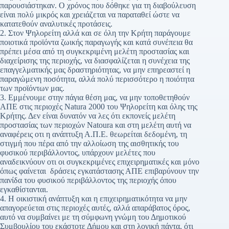
παρουσιάστηκαν. Ο χρόνος που δόθηκε για τη διαβούλευση
είναι πολύ μικρός και χρειάζεται να παραταθεί ώστε να
κατατεθούν αναλυτικές προτάσεις.
2. Στον Ψηλορείτη αλλά και σε όλη την Κρήτη παράγουμε
ποιοτικά προϊόντα ζωικής παραγωγής και κατά συνέπεια θα
πρέπει μέσα από τη συγκεκριμένη μελέτη προστασίας και
διαχείρισης της περιοχής, να διασφαλίζεται η συνέχεια της
επαγγελματικής μας δραστηριότητας, να μην επηρεαστεί η
παραγώμενη ποσότητα, αλλά πολύ περισσότερο η ποιότητα
των προϊόντων μας.
3. Εμμένουμε στην πάγια θέση μας, να μην τοποθετηθούν
ΑΠΕ στις περιοχές Natura 2000 του Ψηλορείτη και όλης της
Κρήτης. Δεν είναι δυνατόν να λες ότι εκπονείς μελέτη
προστασίας των περιοχών Natoura και στη μελέτη αυτή να
αναφέρεις οτι η ανάπτυξη Α.Π.Ε. θεωρείται δεδομένη, τη
στιγμή που πέρα από την αλλοίωση της αισθητικής του
φυσικού περιβάλλοντος, υπάρχουν μελέτες που
αναδεικνύουν οτι οι συγκεκριμένες επιχειρηματικές και μόνο
όπως φαίνεται δράσεις εγκατάστασης ΑΠΕ επιβαρύνουν την
πανίδα του φυσικού περιβάλλοντος της περιοχής όπου
εγκαθίστανται.
4. Η οικιστική ανάπτυξη και η επιχειρηματικότητα να μην
απαγορεύεται στις περιοχές αυτές, αλλά απαράβατος όρος,
αυτό να συμβαίνει με τη σύμφωνη γνώμη του Δημοτικού
Συμβουλίου του εκάστοτε Δήμου και στη λογική πάντα, ότι